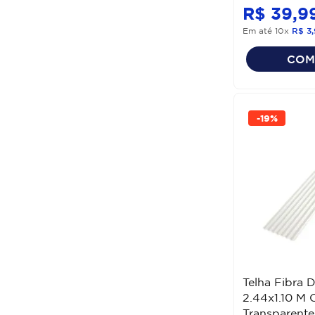
R$
39
,
9
Em até
10
x
R$
3
,
COM
-
19%
Telha Fibra 
2.44x1.10 M 
Transparente