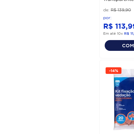
R$
139
,
90
R$
113
,
9
Em até
10
x
R$
11
COM
-
14%