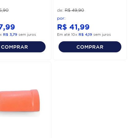
6
,
90
R$
49
,
90
7
,
99
R$
41
,
99
x
R$
3
,
79
sem juros
Em até
10
x
R$
4
,
19
sem juros
COMPRAR
COMPRAR