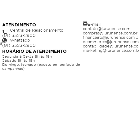
E-mail
ATENDIMENTO
contato@jurunense.com
Central de Relacionamento
compras@jurunense.com.br
financeiro@jurunense.com.b
Whatsapp
ecommerce@jurunense.com
ja
contabilidade@jurunense.co
marketing@jurunense.com.b
HORÁRIO DE ATENDIMENTO
Segunda à Sexta 8h às 19h
Sábado 8h às 18h
Domingo: fechado (exceto em período de
campanhas)