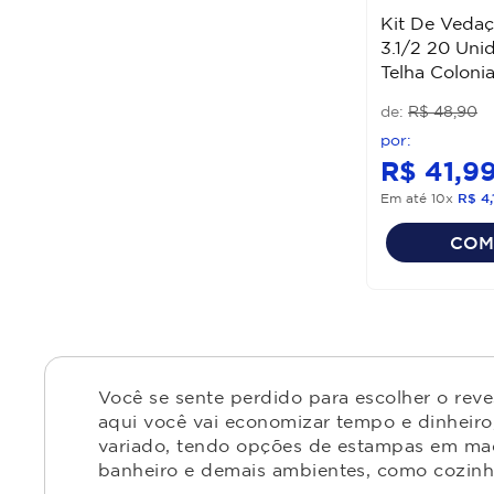
Kit De Vedaç
3.1/2 20 Uni
Telha Colonia
R$
48
,
90
R$
41
,
9
Em até
10
x
R$
4
,
COM
Você se sente perdido para escolher o rev
aqui você vai economizar tempo e dinheiro,
variado, tendo opções de estampas em made
banheiro e demais ambientes, como cozinha,