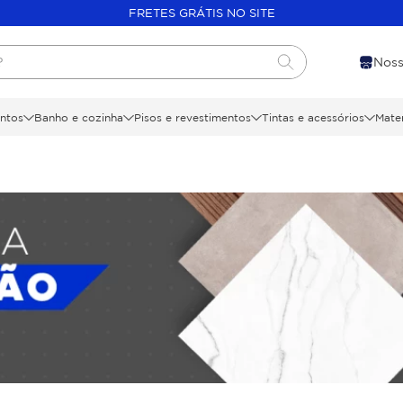
FRETES GRÁTIS NO SITE
?
Noss
ntos
Banho e cozinha
Pisos e revestimentos
Tintas e acessórios
Mater