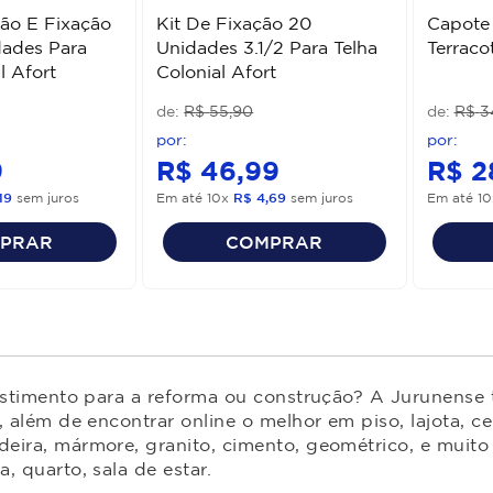
ão E Fixação
Kit De Fixação 20
Capote
dades Para
Unidades 3.1/2 Para Telha
Terraco
l Afort
Colonial Afort
R$
55
,
90
R$
3
9
R$
46
,
99
R$
2
19
sem juros
Em até
10
x
R$
4
,
69
sem juros
Em até
10
PRAR
COMPRAR
estimento para a reforma ou construção? A Jurunense t
 além de encontrar online o melhor em piso, lajota, ce
ira, mármore, granito, cimento, geométrico, e muito 
 quarto, sala de estar.