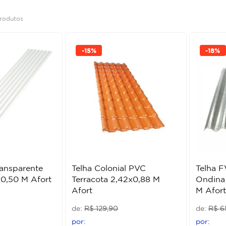
rodutos
-
15%
-
18%
ansparente
Telha Colonial PVC
Telha F
x0,50 M Afort
Terracota 2,42x0,88 M
Ondina 
Afort
M Afort
R$
129
,
90
R$
6