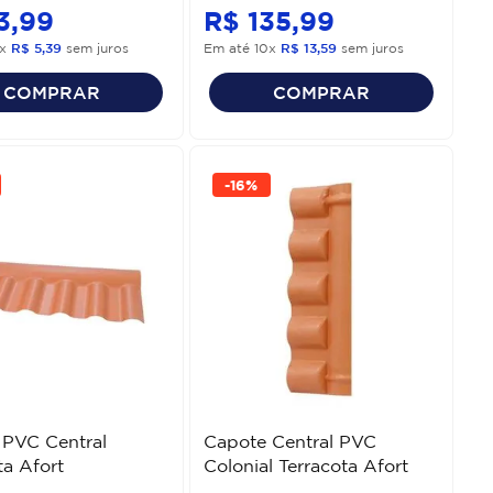
3
,
99
R$
135
,
99
x
R$
5
,
39
sem juros
Em até
10
x
R$
13
,
59
sem juros
COMPRAR
COMPRAR
-
16%
 PVC Central
Capote Central PVC
ta Afort
Colonial Terracota Afort