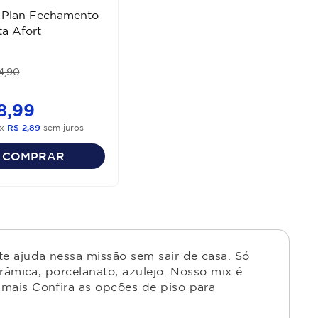
 Plan Fechamento
ta Afort
4
,
90
8
,
99
x
R$
2
,
89
sem juros
COMPRAR
e ajuda nessa missão sem sair de casa. Só
râmica, porcelanato, azulejo. Nosso mix é
mais Confira as opções de piso para