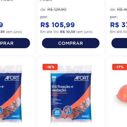
R$
129
,
90
R$
4
9
R$
105
,
99
R$
3
,
39
sem juros
Em até
10
x
R$
10
,
59
sem juros
Em até
10
PRAR
COMPRAR
-
16%
-
17%