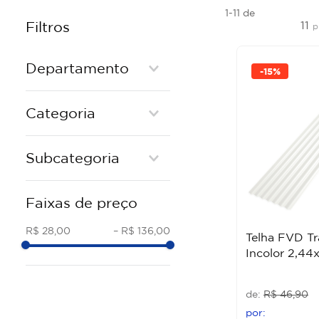
1-11
de
11
Filtros
p
Departamento
-
15%
Materiais de Construção
Categoria
TELHA
Subcategoria
BASICO
TELHAS
Faixas de preço
R$ 28,00
–
R$ 136,00
Telha FVD Tr
Incolor 2,44
R$
46
,
90