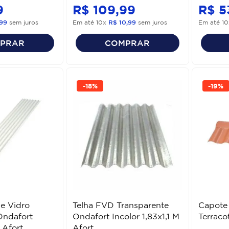
9
R$
109
,
99
R$
5
99
sem juros
Em até
10
x
R$
10
,
99
sem juros
Em até
10
PRAR
COMPRAR
-
18%
-
19%
De Vidro
Telha FVD Transparente
Capote
Ondafort
Ondafort Incolor 1,83x1,1 M
Terraco
 Afort
Afort