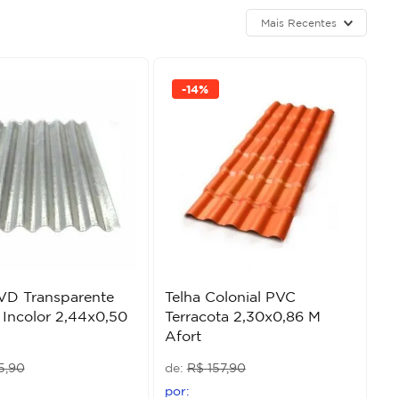
Mais Recentes
-
14%
VD Transparente
Telha Colonial PVC
Incolor 2,44x0,50
Terracota 2,30x0,86 M
Afort
5
,
90
R$
157
,
90