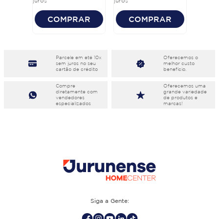
juros
juros
COMPRAR
COMPRAR
Parcele em eté 10x
Oferecemos o
sem juros no seu
melhor custo
cartão de crédito
benefício.
Compre
Oferecemos uma
diretamente com
grande variedade
vendedores
de produtos e
especializados
marcas!
Siga a Gente: