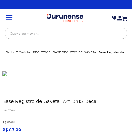
Quero comprar...
Banho E Cozinha
REGISTROS
BASE REGISTRO DE GAVETA
Base Registro de
Gaveta 1/2" Dn15 Deca
Base Registro de Gaveta 1/2" Dn15 Deca
:
47847
R$
99
,
90
R$
87
,
99