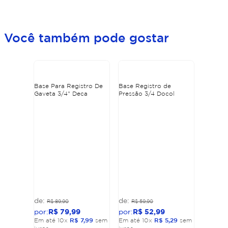
Você também pode gostar
Base Para Registro De
Base Registro de
Gaveta 3/4" Deca
Pressão 3/4 Docol
R$
89
,
90
R$
59
,
90
R$
79
,
99
R$
52
,
99
Em até
10
x
R$
7
,
99
sem
Em até
10
x
R$
5
,
29
sem