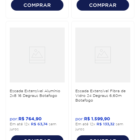
COMPRAR
COMPRAR
Escada Extensível Alumínio
Escada Extensível Fibra de
2x8 16 Degraus Botafogo
Vidro 24 Degraus 6,60m
Botafogo
R$
764
,
90
R$
1
.
599
,
90
Em até
12
x
R$
63
,
74
sem
Em até
12
x
R$
133
,
32
sem
juros
juros