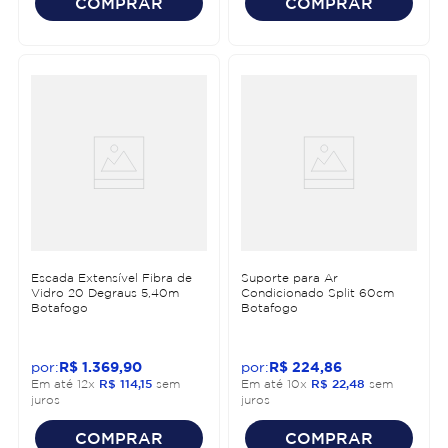
COMPRAR
COMPRAR
Escada Extensível Fibra de
Suporte para Ar
Vidro 20 Degraus 5,40m
Condicionado Split 60cm
Botafogo
Botafogo
R$
1
.
369
,
90
R$
224
,
86
Em até
12
x
R$
114
,
15
sem
Em até
10
x
R$
22
,
48
sem
juros
juros
COMPRAR
COMPRAR