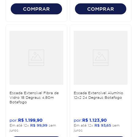
COMPRAR
COMPRAR
Escada Extensível Fibra de
Escada Extensível Alumínio
Vidro 18 Degraus 4,80m
12x2 24 Degraus Botafogo
Botafogo
R$
1
.
199
,
90
R$
1
.
123
,
90
Em até
12
x
R$
99
,
99
sem
Em até
12
x
R$
93
,
65
sem
juros
juros