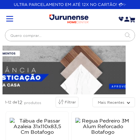
ULTRA PARCELAMENTO EM ATÉ 12X NO CARTÃO! 💳✨
Quero comprar...
12
1-12
de
Filtrar
Mais Recentes
produtos