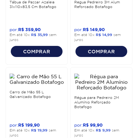
Tábua de Passar Azaleia
Regua Pedreiro 3M Alum
31x110x83,5 Cm Botafogo
Reforcado Botafogo
R$
359
,
90
R$
149
,
90
Em até
10
x
R$
35
,
99
sem
Em até
10
x
R$
14
,
99
sem
juros
juros
COMPRAR
COMPRAR
Carro de Mão 55 L
Galvanizado Botafogo
Régua para Pedreiro 2M
Alumínio Reforçado
Botafogo
R$
199
,
90
R$
99
,
90
Em até
10
x
R$
19
,
99
sem
Em até
10
x
R$
9
,
99
sem
juros
juros