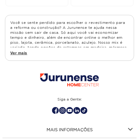
Você se sente perdido para escolher o revestimento para
a reforma ou construção? A Jurunense te ajuda nessa
missão sem sair de casa. Só aqui você vai economizar
tempo e dinheiro, além de encontrar online o melhor em
piso, lajota, cerâmica, porcelanato, azulejo. Nosso mix é
variado, tendo opções de estampas em madeira, mármore,
granito, cimento, geométrico, e muito mais Confira as
Ver mais
opções de piso para banheiro e demais ambientes, como
cozinha, quarto, sala de estar.
Siga a Gente:
MAIS INFORMAÇÕES