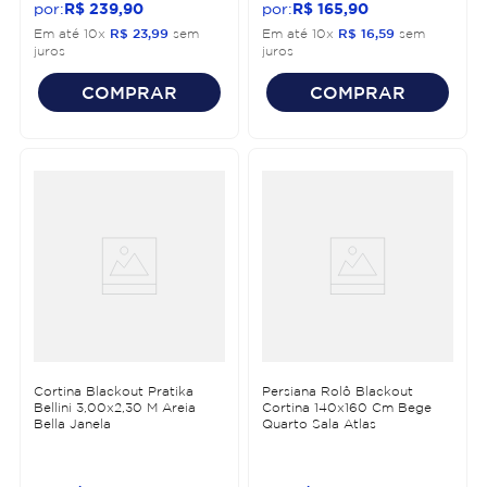
R$
239
,
90
R$
165
,
90
Em até
10
x
R$
23
,
99
sem
Em até
10
x
R$
16
,
59
sem
juros
juros
COMPRAR
COMPRAR
Cortina Blackout Pratika
Persiana Rolô Blackout
Bellini 3,00x2,30 M Areia
Cortina 140x160 Cm Bege
Bella Janela
Quarto Sala Atlas