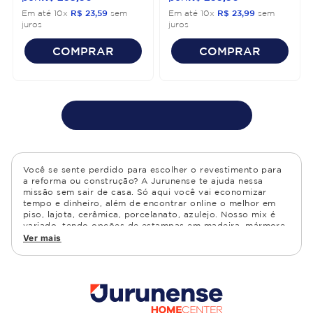
Em até
10
x
R$
23
,
59
sem
Em até
10
x
R$
23
,
99
sem
juros
juros
COMPRAR
COMPRAR
Você se sente perdido para escolher o revestimento para
a reforma ou construção? A Jurunense te ajuda nessa
missão sem sair de casa. Só aqui você vai economizar
tempo e dinheiro, além de encontrar online o melhor em
piso, lajota, cerâmica, porcelanato, azulejo. Nosso mix é
variado, tendo opções de estampas em madeira, mármore,
granito, cimento, geométrico, e muito mais Confira as
Ver mais
opções de piso para banheiro e demais ambientes, como
cozinha, quarto, sala de estar.