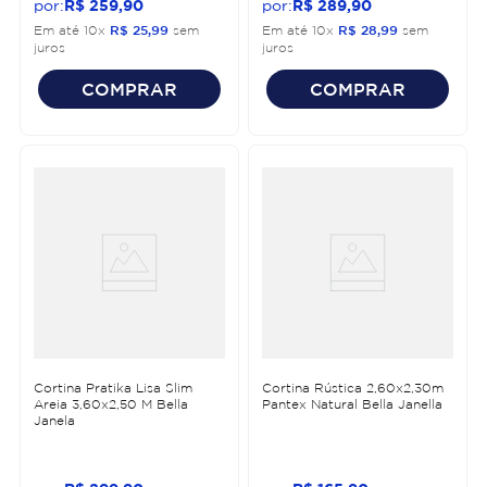
R$
259
,
90
R$
289
,
90
Em até
10
x
R$
25
,
99
sem
Em até
10
x
R$
28
,
99
sem
juros
juros
COMPRAR
COMPRAR
Cortina Pratika Lisa Slim
Cortina Rústica 2,60x2,30m
Areia 3,60x2,50 M Bella
Pantex Natural Bella Janella
Janela