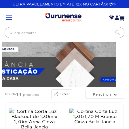
ULTRA PARCELAMENTO EM ATÉ 12X NO CARTÃO! 💳✨
Quero comprar...
44
1-12
de
Filtrar
Relevância
produtos