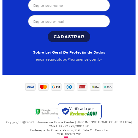
CADASTRAR
Sobre Lei Geral De Proteção de Dados
encarregadolgpd@jurunense.com.br
Copyright Ⓒ 2022 - Jurunense Home Center | JURUNENSE HOME CENTER LTDA|
CNPJ: 13.772.792/0007-50
Endereço: Tv. Guerra Passos, 219 - Sala 2 - Canudos
CEP: 66070-210