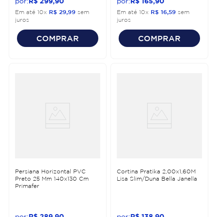
R$
299
,
90
R$
165
,
90
Em até
10
x
R$
29
,
99
sem
Em até
10
x
R$
16
,
59
sem
juros
juros
COMPRAR
COMPRAR
Persiana Horizontal PVC
Cortina Pratika 2,00x1,60M
Preto 25 Mm 140x130 Cm
Lisa Slim/Duna Bella Janella
Primafer
R$
289
,
90
R$
138
,
90