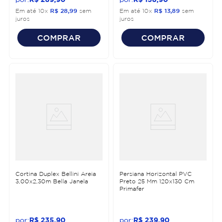
Em até
10
x
R$
28
,
99
sem
Em até
10
x
R$
13
,
89
sem
juros
juros
COMPRAR
COMPRAR
Cortina Duplex Bellini Areia
Persiana Horizontal PVC
3,00x2,30m Bella Janela
Preto 25 Mm 120x130 Cm
Primafer
R$
235
,
90
R$
239
,
90