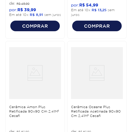
R$
45
,
90
R$
54
,
99
R$
39
,
99
Em até
10
x
R$
13
,
25
sem
Em até
10
x
R$
8
,
91
sem juros
juros
COMPRAR
COMPRAR
Cerâmica Amon Plus
Cerâmica Oceane Plus
Retificada 90x90 Cm 2,41M²
Retificada Acetinada 90x90
Cecafi
Cm 2,41M² Cecafi
R$
62
,
90
R$
62
,
90