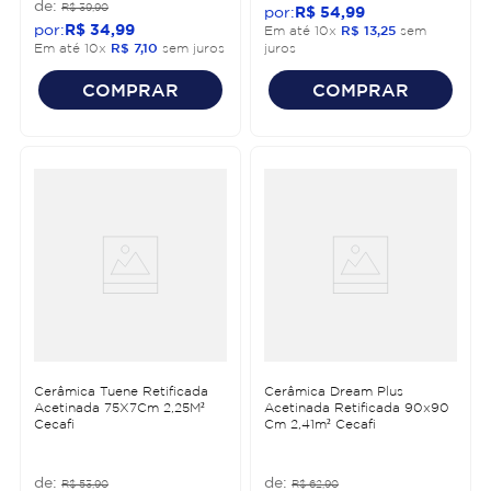
R$
39
,
90
R$
54
,
99
R$
34
,
99
Em até
10
x
R$
13
,
25
sem
Em até
10
x
R$
7
,
10
sem juros
juros
COMPRAR
COMPRAR
Cerâmica Tuene Retificada
Cerâmica Dream Plus
Acetinada 75X7Cm 2,25M²
Acetinada Retificada 90x90
Cecafi
Cm 2,41m² Cecafi
R$
53
,
90
R$
62
,
90