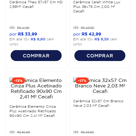
Cerâmica Theo 57x57 Cm HD
Cerâmica Selah White Lux
2,59M² Cecafi
Plus 38x75 Cm 2,00 M²
Cecafi
R$
41
,
90
R$
49
,
90
R$
33
,
99
R$
42
,
99
Em até
10
x
R$
8
,
80
sem
Em até
10
x
R$
8
,
59
sem
juros
juros
COMPRAR
COMPRAR
-
13%
-
17%
Cerâmica 32x57 Cm Branco
Neve 2,03 M² Cecafi
Cerâmica Elemento Cinza
Plus Acetinado Retificado
90x90 Cm 2,41 M² Cecafi
R$
62
,
90
R$
39
,
90