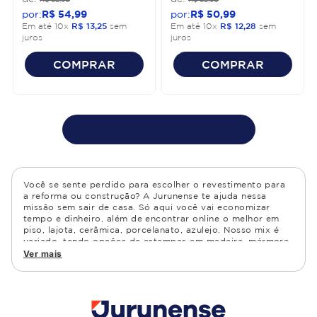
R$
54
,
99
R$
50
,
99
Em até
10
x
R$
13
,
25
sem
Em até
10
x
R$
12
,
28
sem
juros
juros
COMPRAR
COMPRAR
Você se sente perdido para escolher o revestimento para
a reforma ou construção? A Jurunense te ajuda nessa
missão sem sair de casa. Só aqui você vai economizar
tempo e dinheiro, além de encontrar online o melhor em
piso, lajota, cerâmica, porcelanato, azulejo. Nosso mix é
variado, tendo opções de estampas em madeira, mármore,
granito, cimento, geométrico, e muito mais Confira as
Ver mais
opções de piso para banheiro e demais ambientes, como
cozinha, quarto, sala de estar.