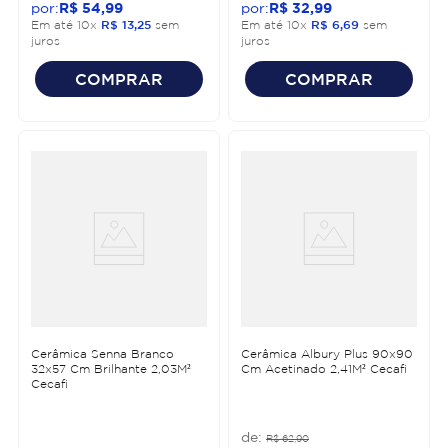
R$
54
,
99
R$
32
,
99
Em até
10
x
R$
13
,
25
sem
Em até
10
x
R$
6
,
69
sem
juros
juros
COMPRAR
COMPRAR
Cerâmica Senna Branco
Cerâmica Albury Plus 90x90
32x57 Cm Brilhante 2,03M²
Cm Acetinado 2,41M² Cecafi
Cecafi
R$
62
,
90