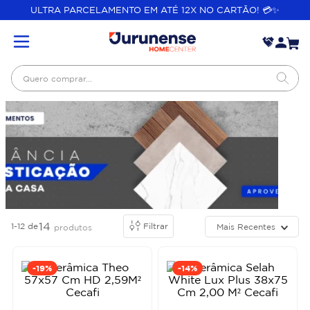
ULTRA PARCELAMENTO EM ATÉ 12X NO CARTÃO! 💳✨
Quero comprar...
14
1-12
de
Filtrar
Mais Recentes
produtos
-
19%
-
14%