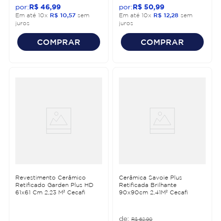
R$
46
,
99
R$
50
,
99
Em até
10
x
R$
10
,
57
sem
Em até
10
x
R$
12
,
28
sem
juros
juros
COMPRAR
COMPRAR
Revestimento Cerâmico
Cerâmica Savoie Plus
Retificado Garden Plus HD
Retificada Brilhante
61x61 Cm 2,23 M² Cecafi
90x90cm 2,41M² Cecafi
R$
62
,
90