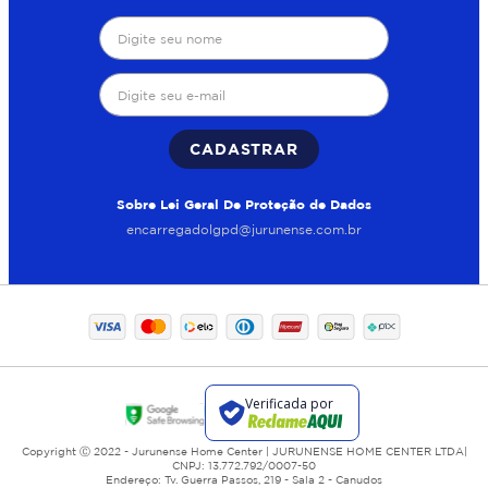
CADASTRAR
Sobre Lei Geral De Proteção de Dados
encarregadolgpd@jurunense.com.br
Copyright Ⓒ 2022 - Jurunense Home Center | JURUNENSE HOME CENTER LTDA|
CNPJ: 13.772.792/0007-50
Endereço: Tv. Guerra Passos, 219 - Sala 2 - Canudos