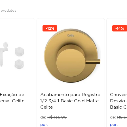
5
produtos
-
12%
-
14%
Fixação de
Acabamento para Registro
Chuvei
rsal Celite
1/2 3/4 1 Basic Gold Matte
Desvio
Celite
Basic C
R$
135
,
90
R$
5