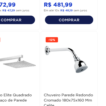
72
,
99
R$
481
,
99
x
R$
47
,
29
sem juros
Em até
10
x
R$
48
,
19
sem juros
COMPRAR
COMPRAR
-
12%
o Elite Quadrado
Chuveiro Parede Redondo
aço de Parede
Cromado 180x75x160 Mm
Celite