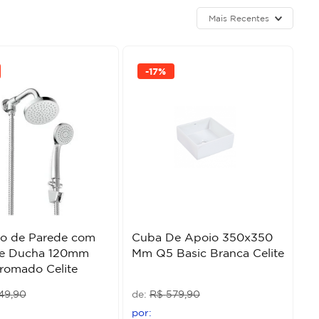
Mais Recentes
-
17%
ro de Parede com
Cuba De Apoio 350x350
 e Ducha 120mm
Mm Q5 Basic Branca Celite
romado Celite
49
,
90
R$
579
,
90