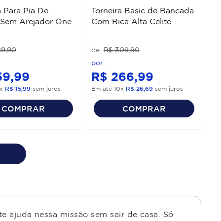
a Para Pia De
Torneira Basic de Bancada
 Sem Arejador One
Com Bica Alta Celite
89
,
90
R$
309
,
90
59
,
99
R$
266
,
99
x
R$
15
,
99
sem juros
Em até
10
x
R$
26
,
69
sem juros
COMPRAR
COMPRAR
e ajuda nessa missão sem sair de casa. Só