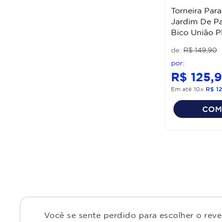
Torneira Par
Jardim De P
Bico União P
Celite
R$
149
,
90
R$
125
,
9
Em até
10
x
R$
12
COM
Você se sente perdido para escolher o rev