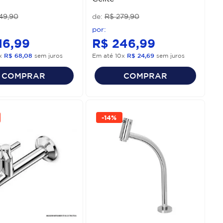
49
,
90
R$
279
,
90
16
,
99
R$
246
,
99
x
R$
68
,
08
sem juros
Em até
10
x
R$
24
,
69
sem juros
COMPRAR
COMPRAR
-
14%