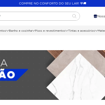
COMPRE NO CONFORTO DO SEU LAR! 💙🚚
?
Noss
ntos
Banho e cozinha
Pisos e revestimentos
Tintas e acessórios
Mater