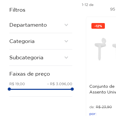
1-12
de
9
Filtros
Departamento
-
12%
Banho e Cozinha
Categoria
METAIS
Subcategoria
LOUCA
REGISTROS
TORNEIRAS METAL
Faixas de preço
ASSENTOS SANITÁRIOS
CHUVEIRO METAL
ACESSORIOS INSTALACAO
DUCHA HIGIENICA METAL
R$ 19,00
–
R$ 3.096,00
Conjunto de 
LOUÇAS SANITÁRIAS
CUBAS DE LOUCA
Assento Unive
CUBAS E LAVATORIOS
ASSENTOS SANITARIOS
ABS/PLASTICO
VASO SANITARIO
R$
23
,
90
COLUNAS E LAVATORIOS