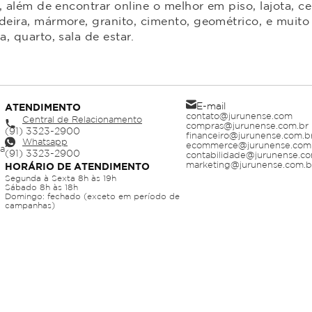
 além de encontrar online o melhor em piso, lajota, ce
ira, mármore, granito, cimento, geométrico, e muito 
 quarto, sala de estar.
E-mail
ATENDIMENTO
contato@jurunense.com
Central de Relacionamento
compras@jurunense.com.br
financeiro@jurunense.com.b
Whatsapp
ecommerce@jurunense.com
ja
contabilidade@jurunense.co
marketing@jurunense.com.b
HORÁRIO DE ATENDIMENTO
Segunda à Sexta 8h às 19h
Sábado 8h às 18h
Domingo: fechado (exceto em período de
campanhas)