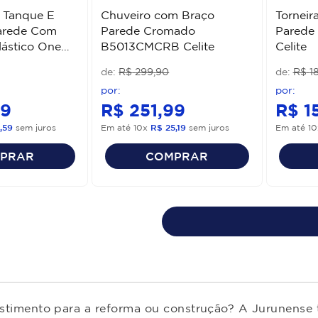
a Tanque E
Chuveiro com Braço
Torneir
arede Com
Parede Cromado
Parede
lástico One
B5013CMCRB Celite
Celite
R$
299
,
90
R$
1
9
R$
251
,
99
R$
1
,
59
sem juros
Em até
10
x
R$
25
,
19
sem juros
Em até
10
PRAR
COMPRAR
estimento para a reforma ou construção? A Jurunense t