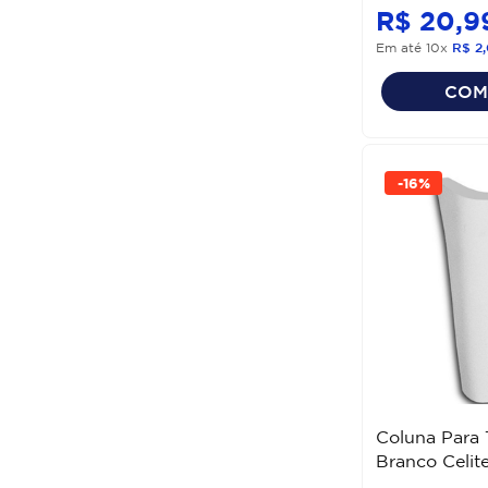
ACABAMENTO REGISTRO
R$
20
,
9
VALVULA METAL
Em até
10
x
R$
2
,
TORNEIRAS COZINHA METAL
COM
Ver mais 10
-
16%
Coluna Para
Branco Celit