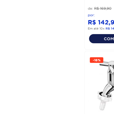
R$
169
,
90
R$
142
,
Em até
10
x
R$
1
COM
-
16%