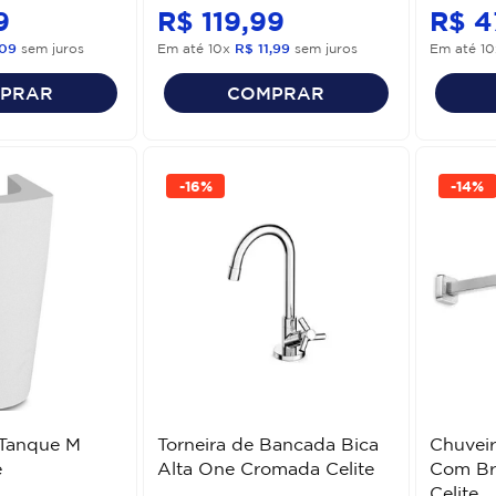
9
R$
119
,
99
R$
4
09
sem juros
Em até
10
x
R$
11
,
99
sem juros
Em até
10
PRAR
COMPRAR
-
16%
-
14%
 Tanque M
Torneira de Bancada Bica
Chuveir
e
Alta One Cromada Celite
Com Br
Celite