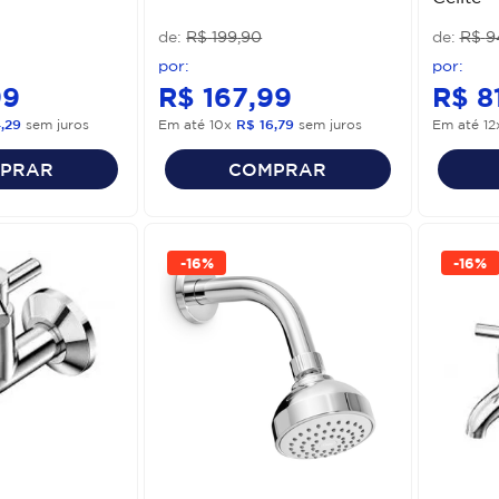
R$
199
,
90
R$
9
99
R$
167
,
99
R$
8
4
,
29
sem juros
Em até
10
x
R$
16
,
79
sem juros
Em até
12
PRAR
COMPRAR
-
16%
-
16%