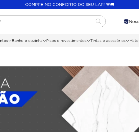
COMPRE NO CONFORTO DO SEU LAR! 💙🚚
?
Noss
ntos
Banho e cozinha
Pisos e revestimentos
Tintas e acessórios
Mater