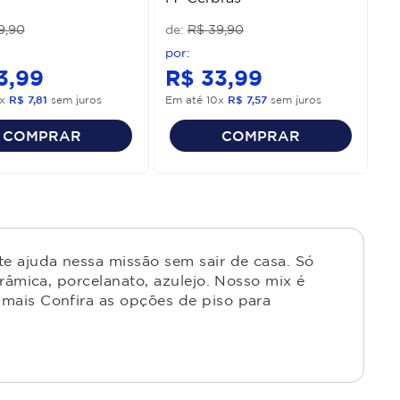
9
,
90
R$
39
,
90
3
,
99
R$
33
,
99
x
R$
7
,
81
sem juros
Em até
10
x
R$
7
,
57
sem juros
COMPRAR
COMPRAR
e ajuda nessa missão sem sair de casa. Só
râmica, porcelanato, azulejo. Nosso mix é
mais Confira as opções de piso para