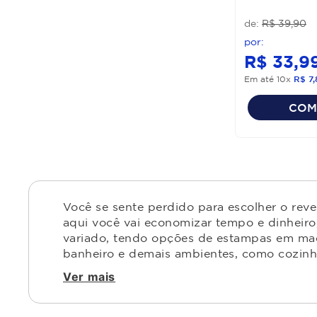
R$
39
,
90
R$
33
,
9
Em até
10
x
R$
7
,
COM
Você se sente perdido para escolher o rev
aqui você vai economizar tempo e dinheiro,
variado, tendo opções de estampas em made
banheiro e demais ambientes, como cozinha,
Ver mais