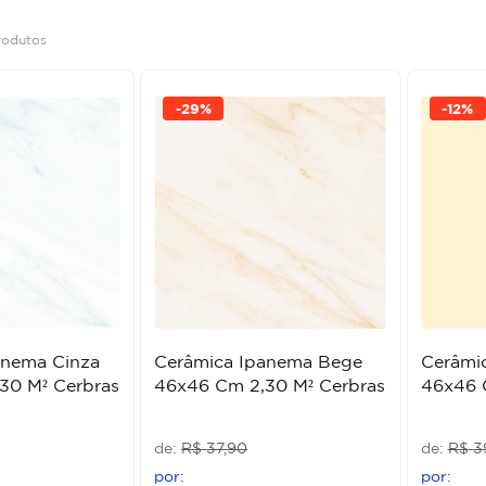
rodutos
-
29%
-
12%
anema Cinza
Cerâmica Ipanema Bege
Cerâmi
30 M² Cerbras
46x46 Cm 2,30 M² Cerbras
46x46 
R$
37
,
90
R$
3