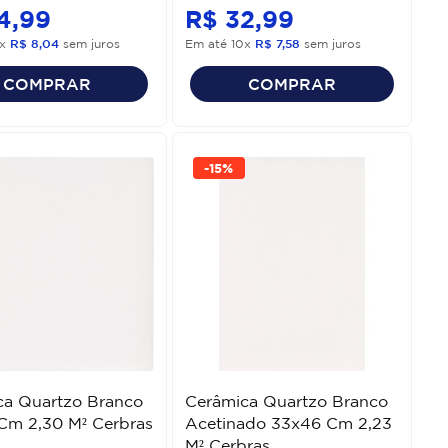
4
,
99
R$
32
,
99
x
R$
8
,
04
sem juros
Em até
10
x
R$
7
,
58
sem juros
COMPRAR
COMPRAR
-
15%
ca Quartzo Branco
Cerâmica Quartzo Branco
Cm 2,30 M² Cerbras
Acetinado 33x46 Cm 2,23
M² Cerbras