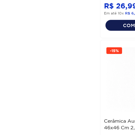
R$
26
,
9
Em até
10
x
R$
6
,
COM
-
15%
Cerâmica Au
46x46 Cm 2,