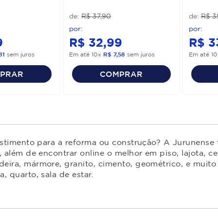
R$
37
,
90
R$
3
9
R$
32
,
99
R$
3
81
sem juros
Em até
10
x
R$
7
,
58
sem juros
Em até
10
PRAR
COMPRAR
estimento para a reforma ou construção? A Jurunense t
 além de encontrar online o melhor em piso, lajota, ce
ira, mármore, granito, cimento, geométrico, e muito 
 quarto, sala de estar.