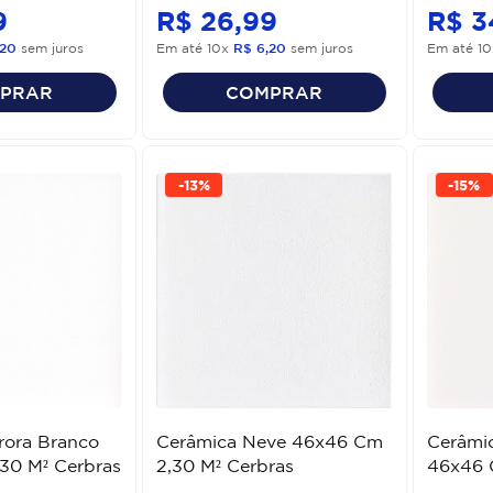
9
R$
26
,
99
R$
3
20
sem juros
Em até
10
x
R$
6
,
20
sem juros
Em até
10
PRAR
COMPRAR
-
13%
-
15%
rora Branco
Cerâmica Neve 46x46 Cm
Cerâmi
30 M² Cerbras
2,30 M² Cerbras
46x46 