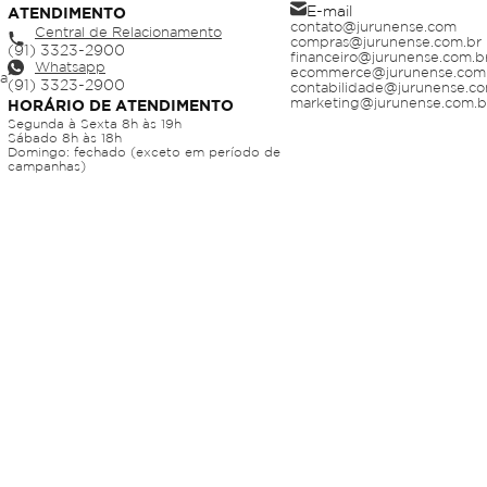
E-mail
ATENDIMENTO
contato@jurunense.com
Central de Relacionamento
compras@jurunense.com.br
financeiro@jurunense.com.b
Whatsapp
ecommerce@jurunense.com
ja
contabilidade@jurunense.co
marketing@jurunense.com.b
HORÁRIO DE ATENDIMENTO
Segunda à Sexta 8h às 19h
Sábado 8h às 18h
Domingo: fechado (exceto em período de
campanhas)