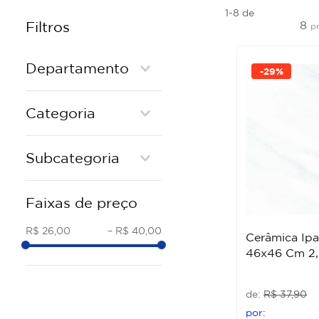
1-8
de
8
Filtros
p
Departamento
-
29%
Pisos e Revestimentos
Categoria
CERAMICA BOLD
Subcategoria
CER 45X45 BR
Faixas de preço
CER 45X45 AC
CER 32X45 AC
R$ 26,00
–
R$ 40,00
Cerâmica Ip
46x46 Cm 2,
R$
37
,
90