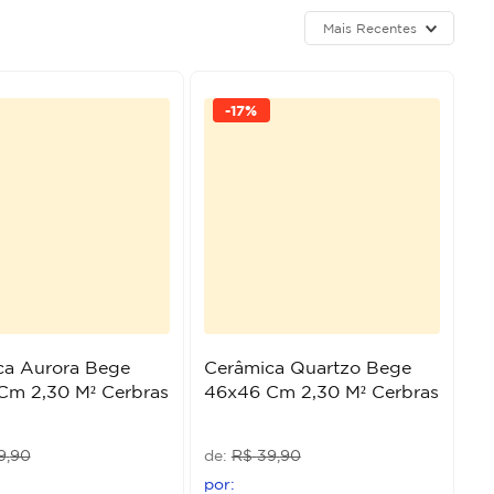
Mais Recentes
-
17%
ca Aurora Bege
Cerâmica Quartzo Bege
Cm 2,30 M² Cerbras
46x46 Cm 2,30 M² Cerbras
9
,
90
R$
39
,
90