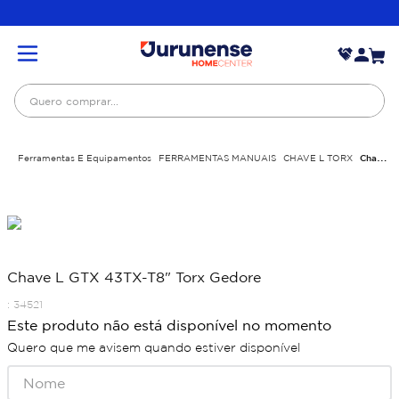
Quero comprar...
Ferramentas E Equipamentos
FERRAMENTAS MANUAIS
CHAVE L TORX
Chave
L GTX 43TX-T8" Torx Gedore
Chave L GTX 43TX-T8" Torx Gedore
:
34521
Este produto não está disponível no momento
Quero que me avisem quando estiver disponível