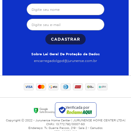
CADASTRAR
Sobre Lei Geral De Proteção de Dados
encarregadolgpd@jurunense.com.br
Copyright Ⓒ 2022 - Jurunense Home Center | JURUNENSE HOME CENTER LTDA|
CNPJ: 13.772.792/0007-50
Endereço: Tv. Guerra Passos, 219 - Sala 2 - Canudos