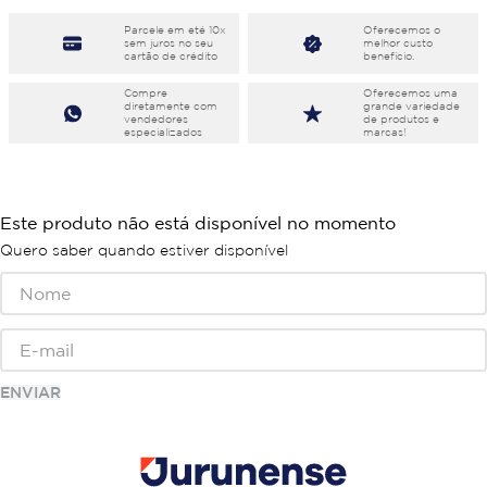
Parcele em eté 10x
Oferecemos o
sem juros no seu
melhor custo
cartão de crédito
benefício.
Compre
Oferecemos uma
diretamente com
grande variedade
vendedores
de produtos e
especializados
marcas!
Este produto não está disponível no momento
Quero saber quando estiver disponível
ENVIAR