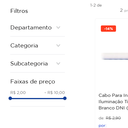
1-2
de
2
Filtros
p
Departamento
-
14%
Elétrica e Acessórios
Categoria
FIOS E CABOS
Subcategoria
CABO PP
Faixas de preço
R$ 2,00
–
R$ 10,00
Cabo Para In
Iluminação T
Branco DNI 
R$
2
,
90