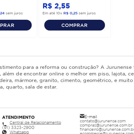
R$
2
,
55
24
sem juros
Em até
10
x
R$
0
,
25
sem juros
PRAR
COMPRAR
estimento para a reforma ou construção? A Jurunense t
 além de encontrar online o melhor em piso, lajota, ce
ira, mármore, granito, cimento, geométrico, e muito 
 quarto, sala de estar.
E-mail
ATENDIMENTO
contato@jurunense.com
Central de Relacionamento
compras@jurunense.com.br
financeiro@jurunense.com.b
Whatsapp
ecommerce@jurunense.com