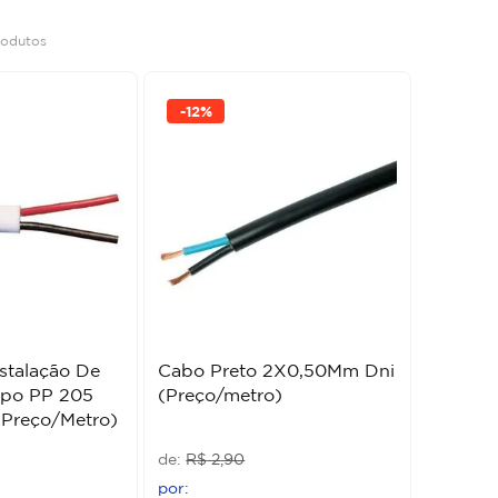
rodutos
-
12%
stalação De
Cabo Preto 2X0,50Mm Dni
ipo PP 205
(Preço/metro)
(Preço/Metro)
R$
2
,
90