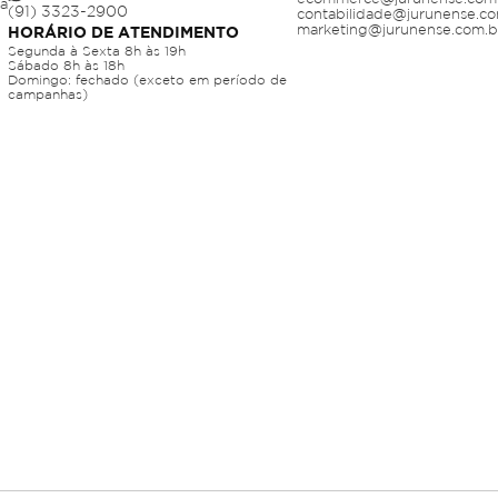
ja
contabilidade@jurunense.co
marketing@jurunense.com.b
HORÁRIO DE ATENDIMENTO
Segunda à Sexta 8h às 19h
Sábado 8h às 18h
Domingo: fechado (exceto em período de
campanhas)