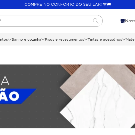
COMPRE NO CONFORTO DO SEU LAR! 💙🚚
?
Noss
ntos
Banho e cozinha
Pisos e revestimentos
Tintas e acessórios
Mater