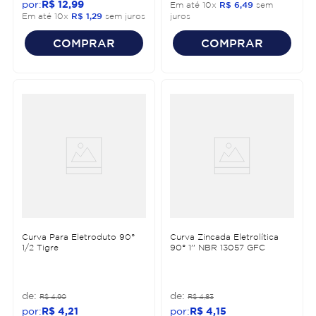
R$
12
,
99
Em até
10
x
R$
6
,
49
sem
Em até
10
x
R$
1
,
29
sem juros
juros
COMPRAR
COMPRAR
Curva Para Eletroduto 90°
Curva Zincada Eletrolítica
1/2 Tigre
90° 1'' NBR 13057 GFC
R$
4
,
90
R$
4
,
83
R$
4
,
21
R$
4
,
15