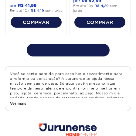
R$
42
,
99
R$
41
,
99
Em até
10
x
R$
4
,
29
sem
Em até
10
x
R$
4
,
19
sem juros
juros
COMPRAR
COMPRAR
Você se sente perdido para escolher o revestimento para
a reforma ou construção? A Jurunense te ajuda nessa
missão sem sair de casa. Só aqui você vai economizar
tempo e dinheiro, além de encontrar online o melhor em
piso, lajota, cerâmica, porcelanato, azulejo. Nosso mix é
variado, tendo opções de estampas em madeira, mármore,
granito, cimento, geométrico, e muito mais Confira as
Ver mais
opções de piso para banheiro e demais ambientes, como
cozinha, quarto, sala de estar.