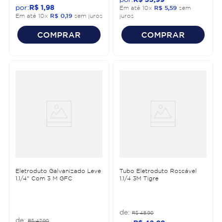
R$
1
,
98
Em até
10
x
R$
5
,
59
sem
Em até
10
x
R$
0
,
19
sem juros
juros
COMPRAR
COMPRAR
Eletroduto Galvanizado Leve
Tubo Eletroduto Roscável
1.1/4" Com 3 M GFC
1.1/4 3M Tigre
R$
48
,
90
R$
47
,
90