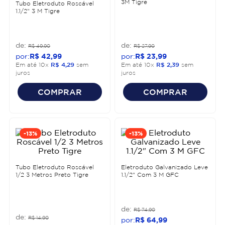
3M Tigre
Tubo Eletroduto Roscável
1.1/2" 3 M Tigre
R$
49
,
90
R$
27
,
90
R$
42
,
99
R$
23
,
99
Em até
10
x
R$
4
,
29
sem
Em até
10
x
R$
2
,
39
sem
juros
juros
COMPRAR
COMPRAR
-
13%
-
13%
Tubo Eletroduto Roscável
Eletroduto Galvanizado Leve
1/2 3 Metros Preto Tigre
1.1/2" Com 3 M GFC
R$
74
,
90
R$
14
,
90
R$
64
,
99