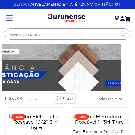
ULTRA PARCELAMENTO EM ATÉ 12X NO CARTÃO! 💳✨
Quero comprar...
36
1-12
de
Filtrar
Relevância
produtos
-
14%
-
14%
Tubo Eletroduto Roscável 1"