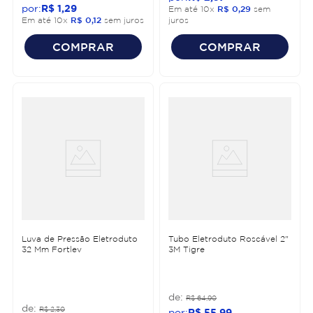
R$
1
,
29
Em até
10
x
R$
0
,
29
sem
Em até
10
x
R$
0
,
12
sem juros
juros
COMPRAR
COMPRAR
Luva de Pressão Eletroduto
Tubo Eletroduto Roscável 2"
32 Mm Fortlev
3M Tigre
R$
64
,
90
R$
2
,
30
R$
55
,
99