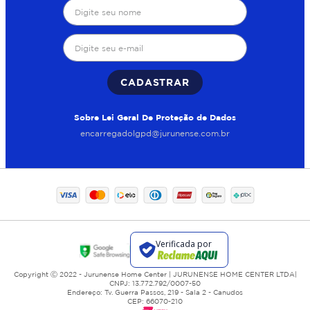
CADASTRAR
Sobre Lei Geral De Proteção de Dados
encarregadolgpd@jurunense.com.br
Copyright Ⓒ 2022 - Jurunense Home Center | JURUNENSE HOME CENTER LTDA|
CNPJ: 13.772.792/0007-50
Endereço: Tv. Guerra Passos, 219 - Sala 2 - Canudos
CEP: 66070-210