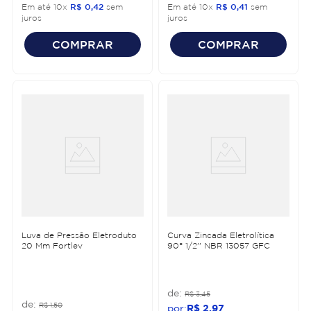
Em até
10
x
R$
0
,
42
sem
Em até
10
x
R$
0
,
41
sem
juros
juros
COMPRAR
COMPRAR
Luva de Pressão Eletroduto
Curva Zincada Eletrolítica
20 Mm Fortlev
90° 1/2'' NBR 13057 GFC
R$
3
,
45
R$
1
,
50
R$
2
,
97