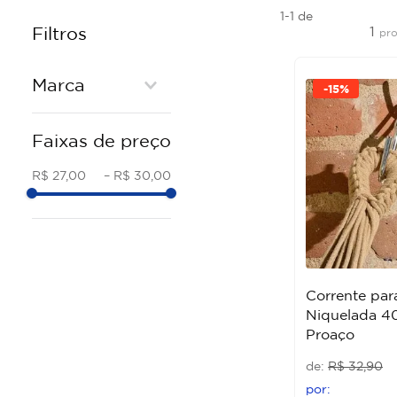
1-1
de
1
Filtros
pr
Marca
-
15%
PROACO
Faixas de preço
R$ 27,00
–
R$ 30,00
Corrente par
Niquelada 4
Proaço
R$
32
,
90