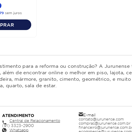
9
79
sem juros
PRAR
estimento para a reforma ou construção? A Jurunense t
 além de encontrar online o melhor em piso, lajota, ce
ira, mármore, granito, cimento, geométrico, e muito 
 quarto, sala de estar.
E-mail
ATENDIMENTO
contato@jurunense.com
Central de Relacionamento
compras@jurunense.com.br
financeiro@jurunense.com.b
Whatsapp
ecommerce@jurunense.com