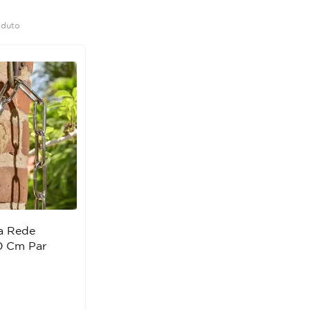
oduto
a Rede
0 Cm Par