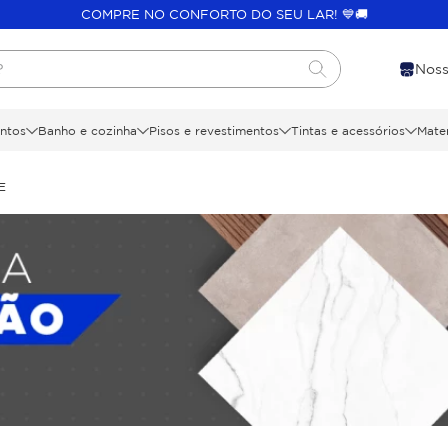
COMPRE NO CONFORTO DO SEU LAR! 💙🚚
?
Noss
ntos
Banho e cozinha
Pisos e revestimentos
Tintas e acessórios
Mater
E