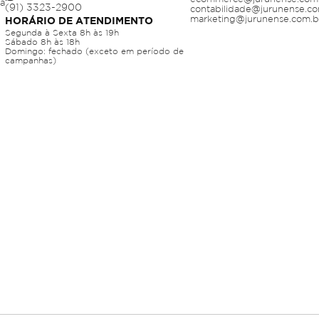
ja
contabilidade@jurunense.co
marketing@jurunense.com.b
HORÁRIO DE ATENDIMENTO
Segunda à Sexta 8h às 19h
Sábado 8h às 18h
Domingo: fechado (exceto em período de
campanhas)