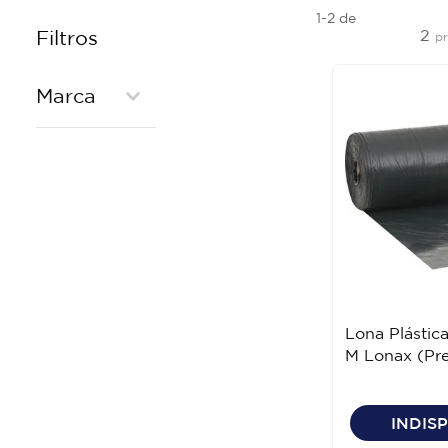
1-2
de
2
Filtros
p
Marca
PRIMAVERA
LONAX
Lona Plástic
M Lonax (Pr
INDIS