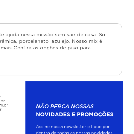
e ajuda nessa missão sem sair de casa. Só
râmica, porcelanato, azulejo. Nosso mix é
mais Confira as opções de piso para
r
.br
m.br
NÃO PERCA NOSSAS
r
NOVIDADES E PROMOÇÕES
Assine nossa newsletter e fique por
dentro de todas as nossas novidades.