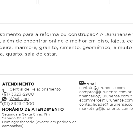
estimento para a reforma ou construção? A Jurunense t
 além de encontrar online o melhor em piso, lajota, ce
ira, mármore, granito, cimento, geométrico, e muito 
 quarto, sala de estar.
E-mail
ATENDIMENTO
contato@jurunense.com
Central de Relacionamento
compras@jurunense.com.br
financeiro@jurunense.com.b
Whatsapp
ecommerce@jurunense.com
ja
contabilidade@jurunense.co
marketing@jurunense.com.b
HORÁRIO DE ATENDIMENTO
Segunda à Sexta 8h às 19h
Sábado 8h às 18h
Domingo: fechado (exceto em período de
campanhas)