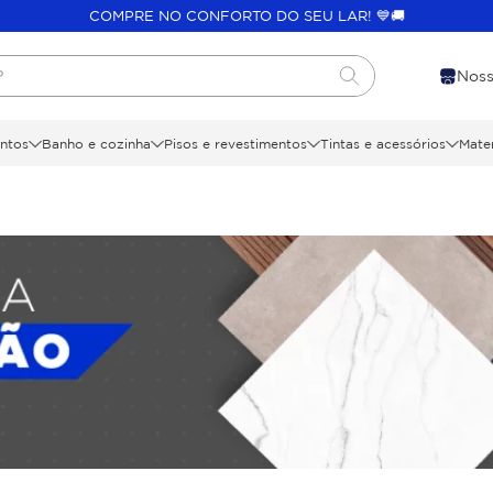
COMPRE NO CONFORTO DO SEU LAR! 💙🚚
?
Noss
ntos
Banho e cozinha
Pisos e revestimentos
Tintas e acessórios
Mater