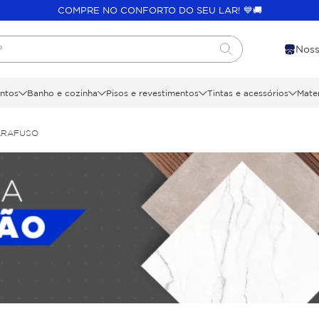
COMPRE NO CONFORTO DO SEU LAR! 💙🚚
?
Noss
ntos
Banho e cozinha
Pisos e revestimentos
Tintas e acessórios
Mater
ARAFUSO