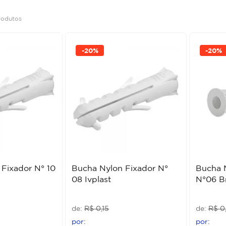
rodutos
-
20%
-
20%
Fixador N° 10
Bucha Nylon Fixador N°
Bucha N
08 Ivplast
N°06 B
R$
0
,
15
R$
0
,