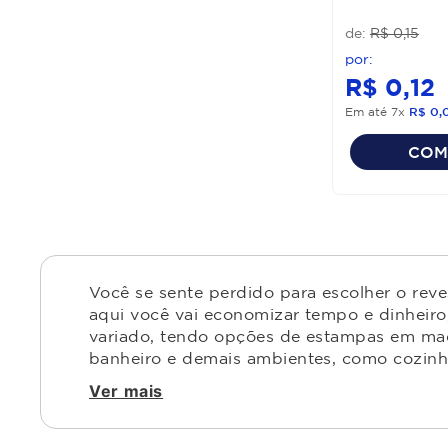
R$
0
,
15
R$
0
,
12
Em até
7
x
R$
0
,
COM
Você se sente perdido para escolher o rev
aqui você vai economizar tempo e dinheiro,
variado, tendo opções de estampas em made
banheiro e demais ambientes, como cozinha,
Ver mais