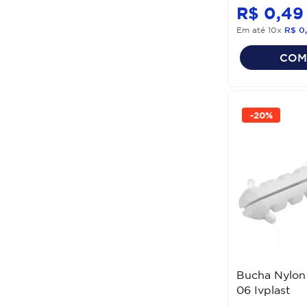
R$
0
,
49
Em até
10
x
R$
0
,
COM
-
20%
Bucha Nylon
06 Ivplast