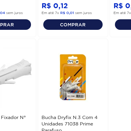
R$
0
,
12
R$
0
04
sem juros
Em até
7
x
R$
0
,
01
sem juros
Em até
7
PRAR
COMPRAR
 Fixador N°
Bucha Dryfix N.3 Com 4
Unidades 71038 Prime
Parafuso