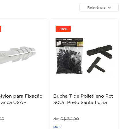
Relevância
-
16%
ylon para Fixação
Bucha T de Polietileno Pct
ranca USAF
30Un Preto Santa Luzia
15
R$
30
,
90