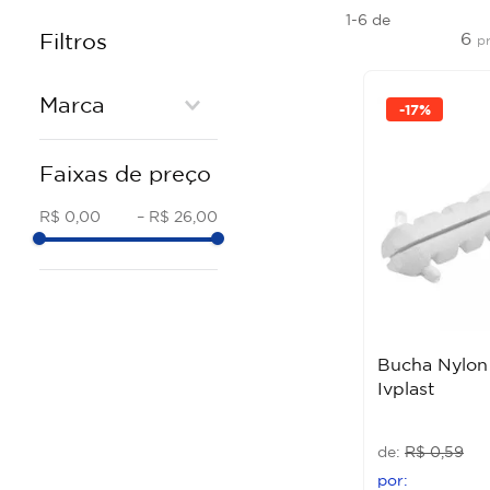
1-6
de
6
Filtros
p
Marca
-
17%
IVPLAST
Faixas de preço
USAF
SANTA LUZIA
R$ 0,00
–
R$ 26,00
PRIME PARAFUSO
Bucha Nylon 
Ivplast
R$
0
,
59