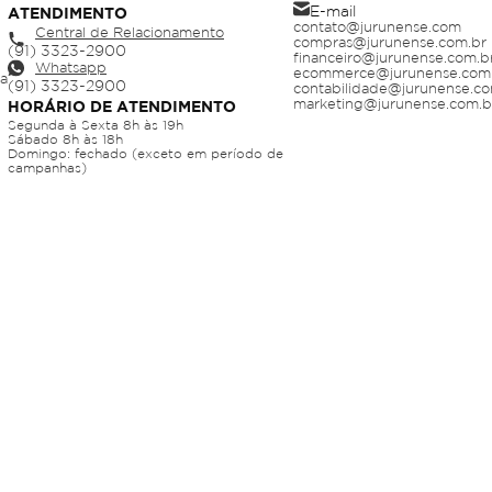
E-mail
ATENDIMENTO
contato@jurunense.com
Central de Relacionamento
compras@jurunense.com.br
financeiro@jurunense.com.b
Whatsapp
ecommerce@jurunense.com
ja
contabilidade@jurunense.co
marketing@jurunense.com.b
HORÁRIO DE ATENDIMENTO
Segunda à Sexta 8h às 19h
Sábado 8h às 18h
Domingo: fechado (exceto em período de
campanhas)