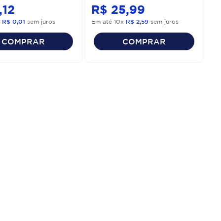
,
12
R$
25
,
99
x
R$
0
,
01
sem juros
Em até
10
x
R$
2
,
59
sem juros
COMPRAR
COMPRAR