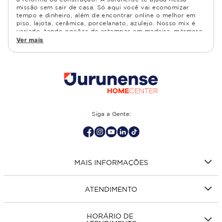
missão sem sair de casa. Só aqui você vai economizar
tempo e dinheiro, além de encontrar online o melhor em
piso, lajota, cerâmica, porcelanato, azulejo. Nosso mix é
variado, tendo opções de estampas em madeira, mármore,
granito, cimento, geométrico, e muito mais Confira as
Ver mais
opções de piso para banheiro e demais ambientes, como
cozinha, quarto, sala de estar.
Siga a Gente:
MAIS INFORMAÇÕES
ATENDIMENTO
HORÁRIO DE