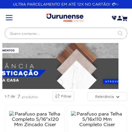
ULTRA PARCELAMENTO EM ATÉ 12X NO CARTÃO! 💳✨
Quero comprar...
7
1-7
de
Filtrar
Relevância
produtos