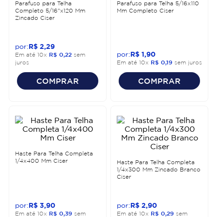
Parafuso para Telha
Parafuso para Telha 5/16x110
Completo 5/16"x120 Mm
Mm Completo Ciser
Zincado Ciser
R$
2
,
29
R$
1
,
90
Em até
10
x
R$
0
,
22
sem
juros
Em até
10
x
R$
0
,
19
sem juros
COMPRAR
COMPRAR
Haste Para Telha Completa
1/4x400 Mm Ciser
Haste Para Telha Completa
1/4x300 Mm Zincado Branco
Ciser
R$
3
,
90
R$
2
,
90
Em até
10
x
R$
0
,
39
sem
Em até
10
x
R$
0
,
29
sem