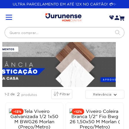
ULTRA PARCELAMENTO EM ATÉ 12X NO CARTÃO! 💳✨
Quero comprar...
2
1-2
de
Filtrar
Relevância
produtos
-
13%
-
12%