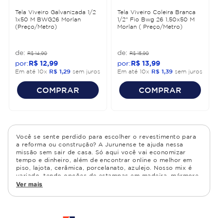
Tela Viveiro Galvanizada 1/2
Tela Viveiro Coleira Branca
1x50 M BWG26 Morlan
1/2" Fio Bwg 26 1,50x50 M
(Preço/Metro)
Morlan ( Preço/Metro)
R$
14
,
90
R$
15
,
90
R$
12
,
99
R$
13
,
99
Em até
10
x
R$
1
,
29
sem juros
Em até
10
x
R$
1
,
39
sem juros
COMPRAR
COMPRAR
Você se sente perdido para escolher o revestimento para
a reforma ou construção? A Jurunense te ajuda nessa
missão sem sair de casa. Só aqui você vai economizar
tempo e dinheiro, além de encontrar online o melhor em
piso, lajota, cerâmica, porcelanato, azulejo. Nosso mix é
variado, tendo opções de estampas em madeira, mármore,
granito, cimento, geométrico, e muito mais Confira as
Ver mais
opções de piso para banheiro e demais ambientes, como
cozinha, quarto, sala de estar.