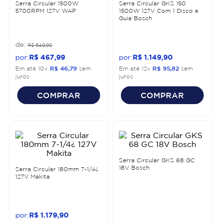
Serra Circular 1500W
Serra Circular GKS 150
5700RPM 127V WAP
1500W 127V Com 1 Disco e
Guia Bosch
R$
549
,
90
R$
467
,
99
R$
1
.
149
,
90
Em até
10
x
R$
46
,
79
sem
Em até
12
x
R$
95
,
82
sem
juros
juros
COMPRAR
COMPRAR
Serra Circular GKS 68 GC
18V Bosch
Serra Circular 180mm 7-1/4¿
127V Makita
R$
1
.
179
,
90