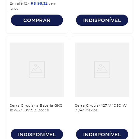
Em até
12
x
R$
98
,
32
sem
juros
COMPRAR
INDISPONÍVEL
Serra Circular a Bateria GKS
Serra Circular 127 V 1050 W
18V-57 18V SB Bosch
7.1/4" Makita
INDISPONÍVEL
INDISPONÍVEL