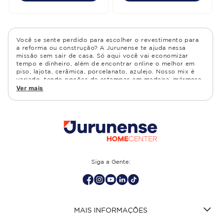
Você se sente perdido para escolher o revestimento para
a reforma ou construção? A Jurunense te ajuda nessa
missão sem sair de casa. Só aqui você vai economizar
tempo e dinheiro, além de encontrar online o melhor em
piso, lajota, cerâmica, porcelanato, azulejo. Nosso mix é
variado, tendo opções de estampas em madeira, mármore,
granito, cimento, geométrico, e muito mais Confira as
Ver mais
opções de piso para banheiro e demais ambientes, como
cozinha, quarto, sala de estar.
Siga a Gente:
MAIS INFORMAÇÕES