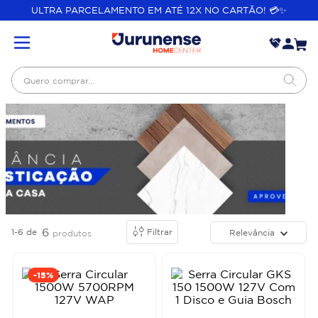
ULTRA PARCELAMENTO EM ATÉ 12X NO CARTÃO! 💳✨
Quero comprar...
6
1-6
de
Filtrar
Relevância
produtos
-
15%