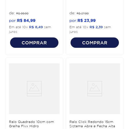
R$
99
,
90
R$
27
,
90
R$
84
,
99
R$
23
,
99
Em até
10
x
R$
8
,
49
sem
Em até
10
x
R$
2
,
39
sem
juros
juros
COMPRAR
COMPRAR
Ralo Quadrado 10cm com
Ralo Click Redondo 15cm
Grelha Flvx Hidro
Sistema Abre e Fecha Alta