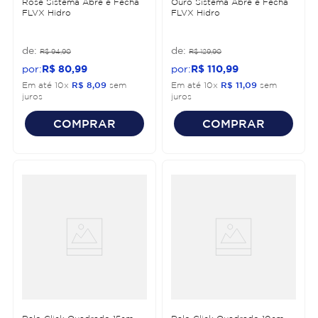
Rose Sistema Abre e Fecha
Ouro Sistema Abre e Fecha
FLVX Hidro
FLVX Hidro
R$
94
,
90
R$
129
,
90
R$
80
,
99
R$
110
,
99
Em até
10
x
R$
8
,
09
sem
Em até
10
x
R$
11
,
09
sem
juros
juros
COMPRAR
COMPRAR