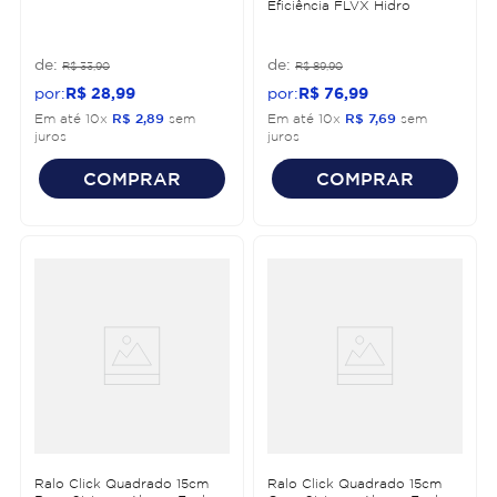
Eficiência FLVX Hidro
R$
33
,
90
R$
89
,
90
R$
28
,
99
R$
76
,
99
Em até
10
x
R$
2
,
89
sem
Em até
10
x
R$
7
,
69
sem
juros
juros
COMPRAR
COMPRAR
Ralo Click Quadrado 15cm
Ralo Click Quadrado 15cm