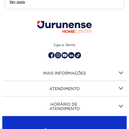
granito, cimento, geométrico, e muito mais Confira as
Ver mais
opções de piso para banheiro e demais ambientes, como
cozinha, quarto, sala de estar.
Siga a Gente:
MAIS INFORMAÇÕES
ATENDIMENTO
HORÁRIO DE
ATENDIMENTO