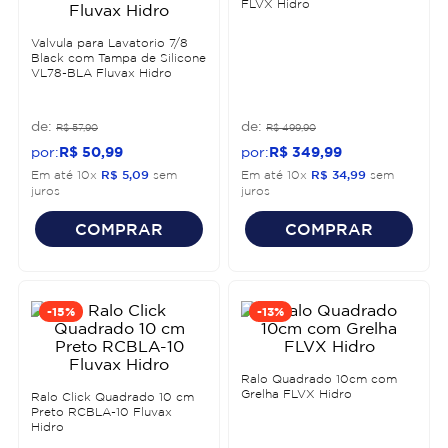
FLVX Hidro
Valvula para Lavatorio 7/8
Black com Tampa de Silicone
VL78-BLA Fluvax Hidro
R$
57
,
90
R$
499
,
90
R$
50
,
99
R$
349
,
99
Em até
10
x
R$
5
,
09
sem
Em até
10
x
R$
34
,
99
sem
juros
juros
COMPRAR
COMPRAR
-
15%
-
13%
Ralo Quadrado 10cm com
Grelha FLVX Hidro
Ralo Click Quadrado 10 cm
Preto RCBLA-10 Fluvax
Hidro