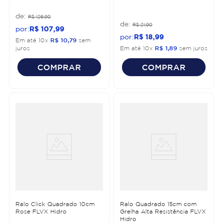
R$
126
,
90
R$
21
,
90
R$
107
,
99
R$
18
,
99
Em até
10
x
R$
10
,
79
sem
juros
Em até
10
x
R$
1
,
89
sem juros
COMPRAR
COMPRAR
Ralo Click Quadrado 10cm
Ralo Quadrado 15cm com
Rose FLVX Hidro
Grelha Alta Resistência FLVX
Hidro