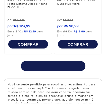
Ralo Click Quadrado 15cm
Ralo Click Quadrado 10cm
Preto Sistema Abre e Fecha
Ouro Flvx Hidro
FLVX Hidro
R$
144
,
90
R$
115
,
90
R$
123
,
99
R$
98
,
99
Em até
10
x
R$
12
,
39
sem
Em até
10
x
R$
9
,
89
sem
juros
juros
COMPRAR
COMPRAR
Você se sente perdido para escolher o revestimento para
a reforma ou construção? A Jurunense te ajuda nessa
missão sem sair de casa. Só aqui você vai economizar
tempo e dinheiro, além de encontrar online o melhor em
piso, lajota, cerâmica, porcelanato, azulejo. Nosso mix é
variado, tendo opções de estampas em madeira, mármore,