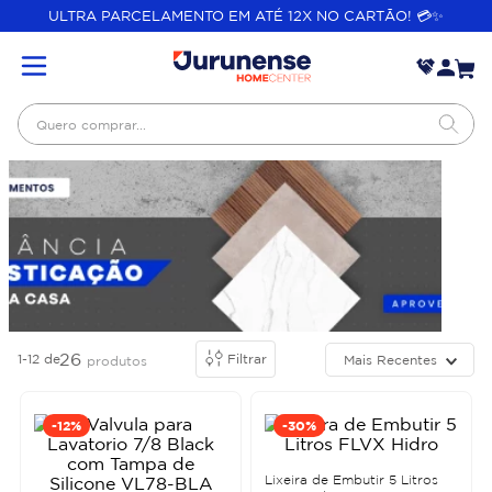
ULTRA PARCELAMENTO EM ATÉ 12X NO CARTÃO! 💳✨
Quero comprar...
26
1-12
de
Filtrar
Mais Recentes
produtos
-
12%
-
30%
Lixeira de Embutir 5 Litros