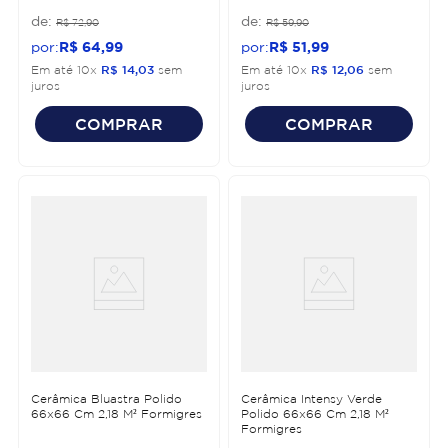
R$
72
,
90
R$
59
,
90
R$
64
,
99
R$
51
,
99
Em até
10
x
R$
14
,
03
sem
Em até
10
x
R$
12
,
06
sem
juros
juros
COMPRAR
COMPRAR
Cerâmica Bluastra Polido
Cerâmica Intensy Verde
66x66 Cm 2,18 M² Formigres
Polido 66x66 Cm 2,18 M²
Formigres