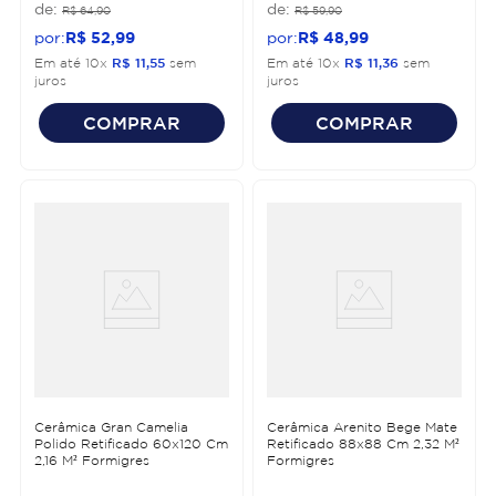
R$
64
,
90
R$
59
,
90
R$
52
,
99
R$
48
,
99
Em até
10
x
R$
11
,
55
sem
Em até
10
x
R$
11
,
36
sem
juros
juros
COMPRAR
COMPRAR
Cerâmica Gran Camelia
Cerâmica Arenito Bege Mate
Polido Retificado 60x120 Cm
Retificado 88x88 Cm 2,32 M²
2,16 M² Formigres
Formigres