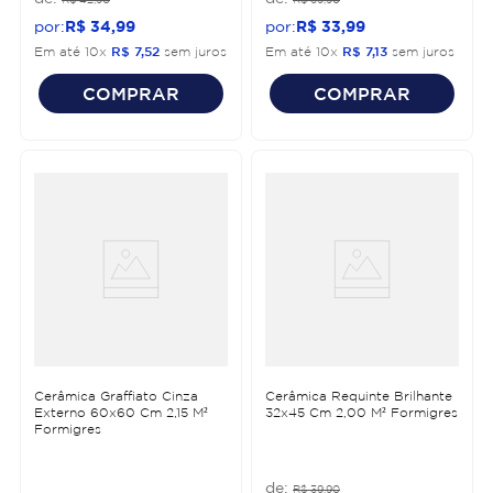
R$
34
,
99
R$
33
,
99
Em até
10
x
R$
7
,
52
sem juros
Em até
10
x
R$
7
,
13
sem juros
COMPRAR
COMPRAR
Cerâmica Graffiato Cinza
Cerâmica Requinte Brilhante
Externo 60x60 Cm 2,15 M²
32x45 Cm 2,00 M² Formigres
Formigres
R$
39
,
90