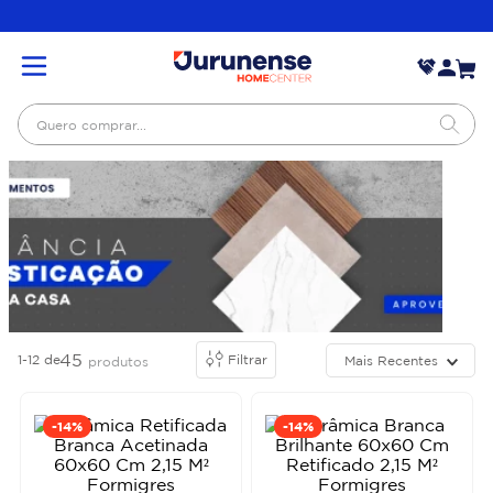
Quero comprar...
45
1-12
de
Filtrar
Mais Recentes
produtos
-
14%
-
14%