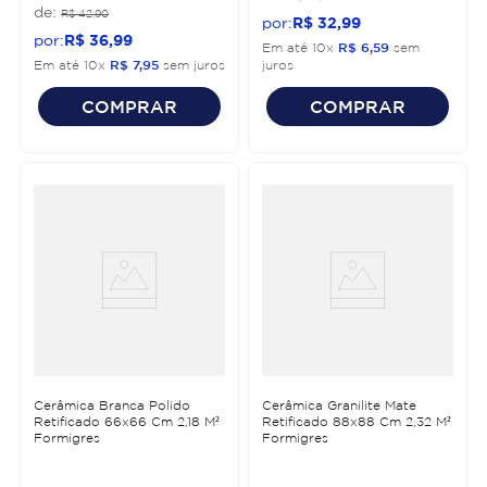
R$
42
,
90
R$
32
,
99
R$
36
,
99
Em até
10
x
R$
6
,
59
sem
Em até
10
x
R$
7
,
95
sem juros
juros
COMPRAR
COMPRAR
Cerâmica Branca Polido
Cerâmica Granilite Mate
Retificado 66x66 Cm 2,18 M²
Retificado 88x88 Cm 2,32 M²
Formigres
Formigres