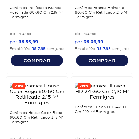
Cerâmica Retificada Branca
Cerâmica Branca Brilhante
Acetinada 60x60 Cm 2,15 M²
60x60 Cm Retificado 2,15 M²
Formigres
Formigres
R$
42
,
90
R$
42
,
90
R$
36
,
99
R$
36
,
99
Em até
10
x
R$
7
,
95
sem juros
Em até
10
x
R$
7
,
95
sem juros
COMPRAR
COMPRAR
-
18%
-
15%
Cerâmica Illusion HD 34x60
Cm 2,10 M² Formigres
Cerâmica House Color Bege
60x60 Cm Retificado 2,15 M²
Formigres
R$
42
,
90
R$
39
,
90