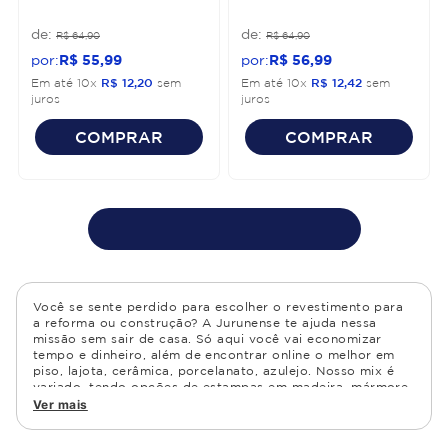
R$
64
,
90
R$
64
,
90
R$
55
,
99
R$
56
,
99
Em até
10
x
R$
12
,
20
sem
Em até
10
x
R$
12
,
42
sem
juros
juros
COMPRAR
COMPRAR
Você se sente perdido para escolher o revestimento para
a reforma ou construção? A Jurunense te ajuda nessa
missão sem sair de casa. Só aqui você vai economizar
tempo e dinheiro, além de encontrar online o melhor em
piso, lajota, cerâmica, porcelanato, azulejo. Nosso mix é
variado, tendo opções de estampas em madeira, mármore,
granito, cimento, geométrico, e muito mais Confira as
Ver mais
opções de piso para banheiro e demais ambientes, como
cozinha, quarto, sala de estar.