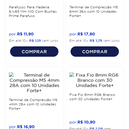
Parafusos Para Madeira
Terminal de Compressão M5
6,1x65 Mm N10 Com Buchas
6mm 36A com 10 Unidades
Prime Parafuso
Forte+
R$
11
,
90
R$
17
,
90
Em até
10
x
R$
1
,
19
sem juros
Em até
10
x
R$
1
,
79
sem juros
COMPRAR
COMPRAR
Fixa Fio 8mm RG6 Branco
com 30 Unidades Forte+
Terminal de Compressão M5
4mm 28A com 10 Unidades
Forte+
R$
10
,
90
R$
16
,
90
Em até
10
x
R$
1
,
09
sem