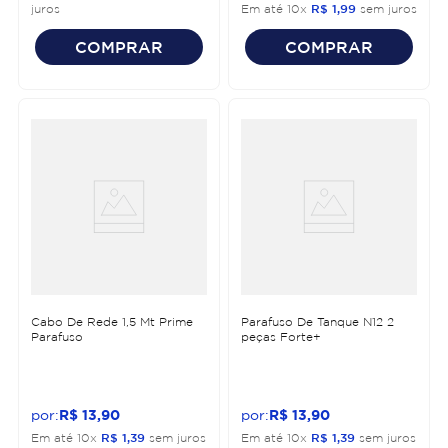
juros
Em até
10
x
R$
1
,
99
sem juros
COMPRAR
COMPRAR
Cabo De Rede 1,5 Mt Prime
Parafuso De Tanque N12 2
Parafuso
peças Forte+
R$
13
,
90
R$
13
,
90
Em até
10
x
R$
1
,
39
sem juros
Em até
10
x
R$
1
,
39
sem juros