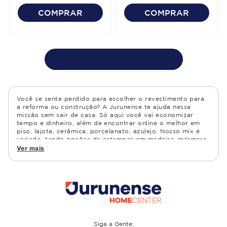
COMPRAR
COMPRAR
Você se sente perdido para escolher o revestimento para
a reforma ou construção? A Jurunense te ajuda nessa
missão sem sair de casa. Só aqui você vai economizar
tempo e dinheiro, além de encontrar online o melhor em
piso, lajota, cerâmica, porcelanato, azulejo. Nosso mix é
variado, tendo opções de estampas em madeira, mármore,
granito, cimento, geométrico, e muito mais Confira as
Ver mais
opções de piso para banheiro e demais ambientes, como
cozinha, quarto, sala de estar.
Siga a Gente: