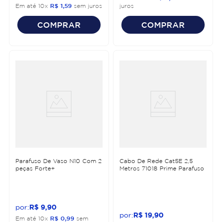
Em até
10
x
R$
1
,
59
sem juros
juros
COMPRAR
COMPRAR
Parafuso De Vaso N10 Com 2
Cabo De Rede Cat5E 2,5
peças Forte+
Metros 71018 Prime Parafuso
R$
9
,
90
R$
19
,
90
Em até
10
x
R$
0
,
99
sem