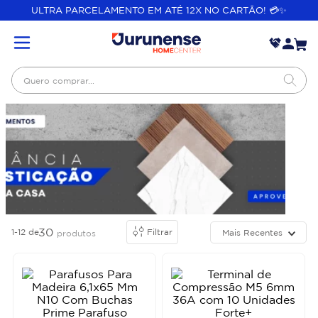
ULTRA PARCELAMENTO EM ATÉ 12X NO CARTÃO! 💳✨
Quero comprar...
30
1-12
de
Filtrar
Mais Recentes
produtos