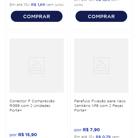
Em até
10
x
R$
1
,
69
sem juros
juros
COMPRAR
COMPRAR
Conector F Compressão
Parafuso Fixação para Vaso
RG59 com 2 Unidades
Sanitário Nº8 com 2 Peças
Forte+
Forte+
R$
7
,
90
R$
15
,
90
Em até
10
x
R$
0
,
79
sem