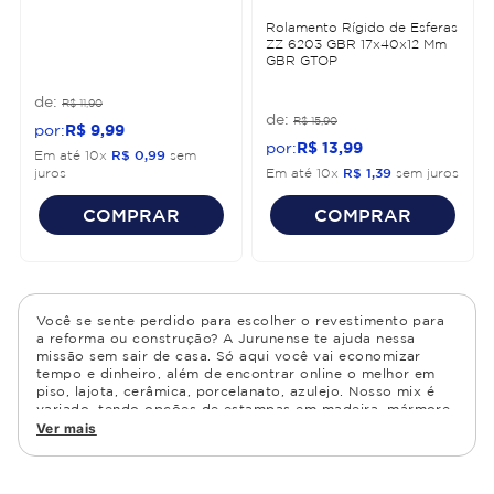
Rolamento Rígido de Esferas
ZZ 6203 GBR 17x40x12 Mm
GBR GTOP
R$
11
,
90
R$
15
,
90
R$
9
,
99
R$
13
,
99
Em até
10
x
R$
0
,
99
sem
juros
Em até
10
x
R$
1
,
39
sem juros
COMPRAR
COMPRAR
Você se sente perdido para escolher o revestimento para
a reforma ou construção? A Jurunense te ajuda nessa
missão sem sair de casa. Só aqui você vai economizar
tempo e dinheiro, além de encontrar online o melhor em
piso, lajota, cerâmica, porcelanato, azulejo. Nosso mix é
variado, tendo opções de estampas em madeira, mármore,
granito, cimento, geométrico, e muito mais Confira as
Ver mais
opções de piso para banheiro e demais ambientes, como
cozinha, quarto, sala de estar.