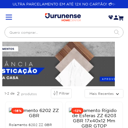
ULTRA PARCELAMENTO EM ATÉ 12X NO CARTÃO! 💳✨
Quero comprar...
2
1-2
de
Filtrar
Mais Recentes
produtos
-
16%
-
12%
Rolamento 6202 ZZ GBR