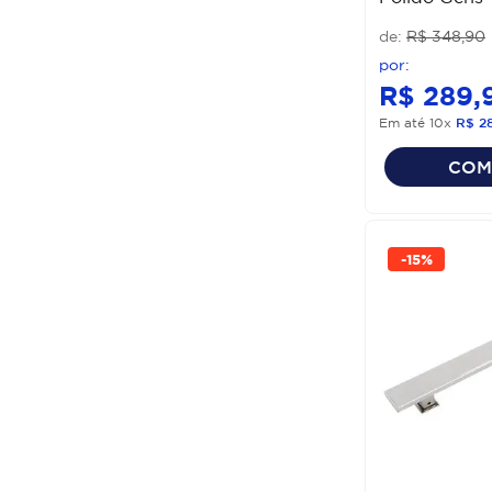
R$
348
,
90
R$
289
,
Em até
10
x
R$
2
COM
-
15%