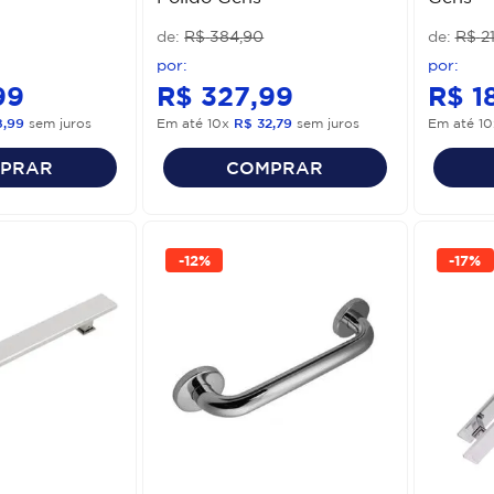
R$
384
,
90
R$
2
99
R$
327
,
99
R$
1
8
,
99
sem juros
Em até
10
x
R$
32
,
79
sem juros
Em até
10
PRAR
COMPRAR
-
12%
-
17%