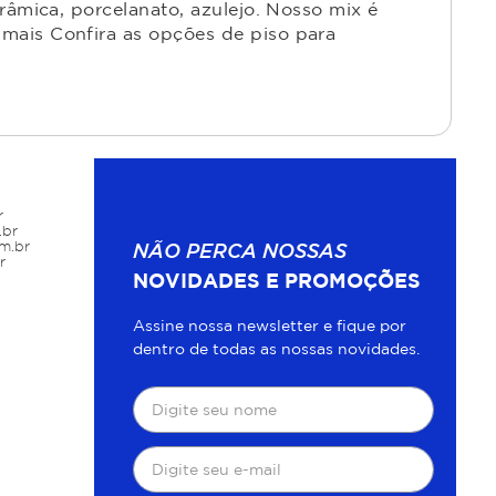
râmica, porcelanato, azulejo. Nosso mix é
mais Confira as opções de piso para
r
.br
m.br
NÃO PERCA NOSSAS
r
NOVIDADES E PROMOÇÕES
Assine nossa newsletter e fique por
dentro de todas as nossas novidades.