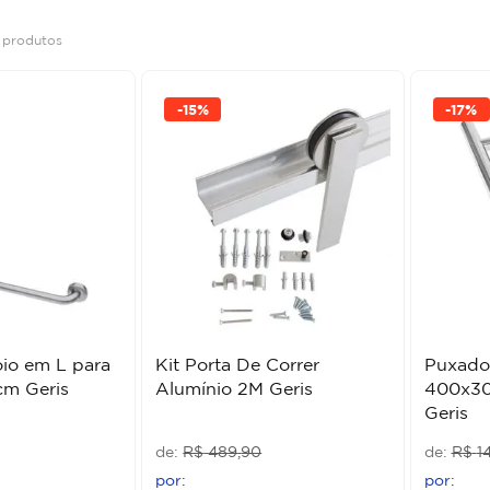
2
produtos
-
15%
-
17%
io em L para
Kit Porta De Correr
Puxador
cm Geris
Alumínio 2M Geris
400x30
Geris
R$
489
,
90
R$
1