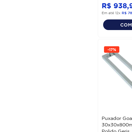
R$
938
,
Em até
12
x
R$
7
COM
-
17%
Puxador Goa
30x30x800m
Polido Geris