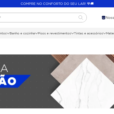
COMPRE NO CONFORTO DO SEU LAR! 💙🚚
?
Noss
ntos
Banho e cozinha
Pisos e revestimentos
Tintas e acessórios
Mater