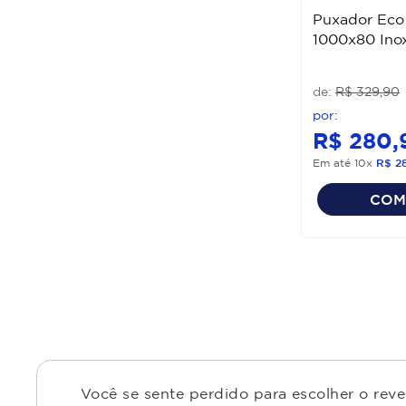
Puxador Eco
1000x80 Inox
R$
329
,
90
R$
280
,
Em até
10
x
R$
2
COM
Você se sente perdido para escolher o rev