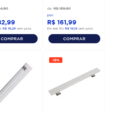
14
,
90
R$
189
,
90
82
,
99
R$
161
,
99
x
R$
18
,
29
sem juros
Em até
10
x
R$
16
,
19
sem juros
COMPRAR
COMPRAR
-
15%