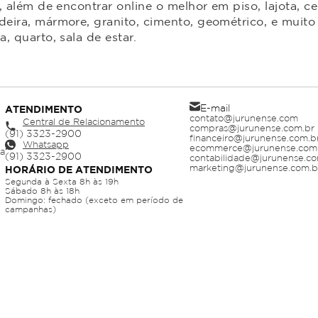
 além de encontrar online o melhor em piso, lajota, ce
ira, mármore, granito, cimento, geométrico, e muito 
 quarto, sala de estar.
E-mail
ATENDIMENTO
contato@jurunense.com
Central de Relacionamento
compras@jurunense.com.br
financeiro@jurunense.com.b
Whatsapp
ecommerce@jurunense.com
ja
contabilidade@jurunense.co
marketing@jurunense.com.b
HORÁRIO DE ATENDIMENTO
Segunda à Sexta 8h às 19h
Sábado 8h às 18h
Domingo: fechado (exceto em período de
campanhas)