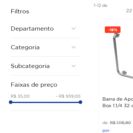
1-12
de
2
Filtros
Departamento
-
16%
Ferragens e Fixação
Categoria
Banho e Cozinha
PUXADORES
Subcategoria
FECHADURAS
METAIS
PUXADOR TUBULAR
Faixas de preço
PUXADORES
DOBRADICA E ACESSORIOS
R$ 35,00
–
R$ 939,00
Barra de Apo
BARRA DE APOIO METAL
Box 1.1/4 32 
R$
1
.
116
,
90