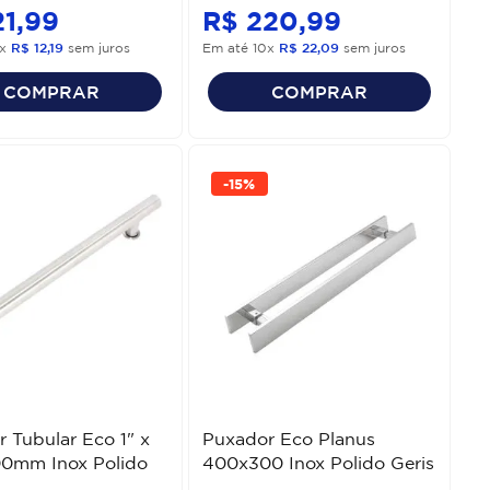
21
,
99
R$
220
,
99
x
R$
12
,
19
sem juros
Em até
10
x
R$
22
,
09
sem juros
COMPRAR
COMPRAR
-
15%
 Tubular Eco 1" x
Puxador Eco Planus
0mm Inox Polido
400x300 Inox Polido Geris