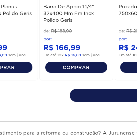
 Planus
Barra De Apoio 1.1/4"
Puxado
 Polido Geris
32x400 Mm Em Inox
750x600
Polido Geris
R$
188
,
90
R$
2
99
R$
166
,
99
R$
2
8
,
09
sem juros
Em até
10
x
R$
16
,
69
sem juros
Em até
10
PRAR
COMPRAR
estimento para a reforma ou construção? A Jurunense t