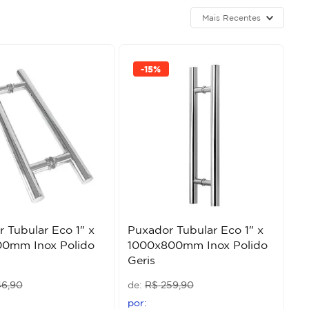
Mais Recentes
-
15%
 Tubular Eco 1" x
Puxador Tubular Eco 1" x
0mm Inox Polido
1000x800mm Inox Polido
Geris
46
,
90
R$
259
,
90