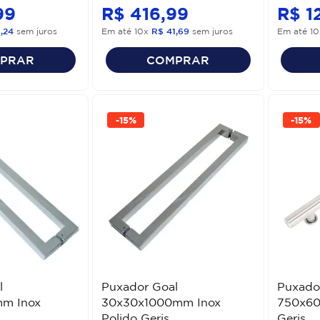
99
R$
416
,
99
R$
1
8
,
24
sem juros
Em até
10
x
R$
41
,
69
sem juros
Em até
10
PRAR
COMPRAR
-
15%
-
15%
l
Puxador Goal
Puxador
m Inox
30x30x1000mm Inox
750x60
Polido Geris
Geris