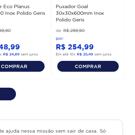
r Eco Planus
Puxador Goal
 Inox Polido Geris
30x30x600mm Inox
Polido Geris
99
,
90
R$
299
,
90
48
,
99
R$
254
,
99
x
R$
24
,
89
sem juros
Em até
10
x
R$
25
,
49
sem juros
COMPRAR
COMPRAR
e ajuda nessa missão sem sair de casa. Só