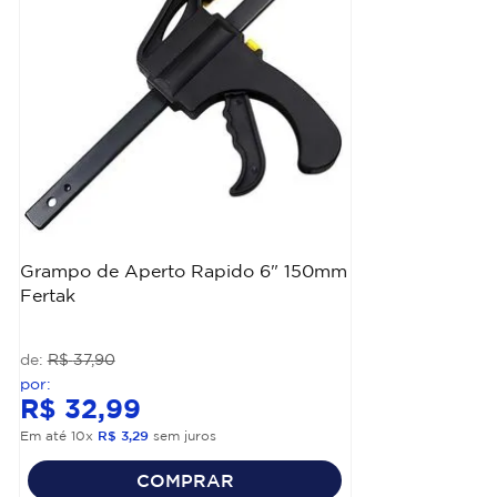
Grampo de Aperto Rapido 6" 150mm
Fertak
R$
37
,
90
R$
32
,
99
Em até
10
x
R$
3
,
29
sem juros
COMPRAR