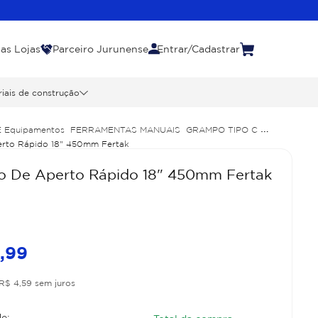
as Lojas
Parceiro Jurunense
Entrar/Cadastrar
iais de construção
E Equipamentos
FERRAMENTAS MANUAIS
GRAMPO TIPO C
rto Rápido 18" 450mm Fertak
 De Aperto Rápido 18" 450mm Fertak
5
,
99
R$
4
,
59
sem juros
e: