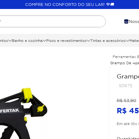
COMPRE NO CONFORTO DO SEU LAR! 💙🚚
?
Noss
ntos
Banho e cozinha
Pisos e revestimentos
Tintas e acessórios
Mater
Ferramentas 
Grampo De Ape
Grampo
:
50675
R$
53
,
90
R$
4
Em até
10
x
Quantidad