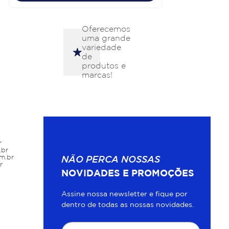
Oferecemos
uma grande
variedade
de
produtos e
marcas!
r
.br
m.br
NÃO PERCA NOSSAS
r
NOVIDADES E PROMOÇÕES
Assine nossa newsletter e fique por
dentro de todas as nossas novidades.