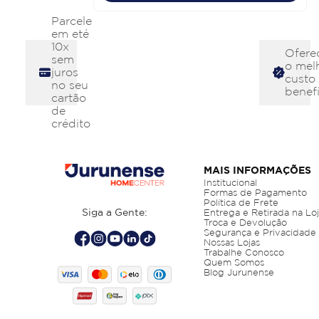
Parcele
em eté
10x
Ofere
sem
o mel
juros
custo
no seu
benefí
cartão
de
crédito
MAIS INFORMAÇÕES
Institucional
Formas de Pagamento
Política de Frete
Siga a Gente:
Entrega e Retirada na Lo
Troca e Devolução
Segurança e Privacidade
Nossas Lojas
Trabalhe Conosco
Quem Somos
Blog Jurunense