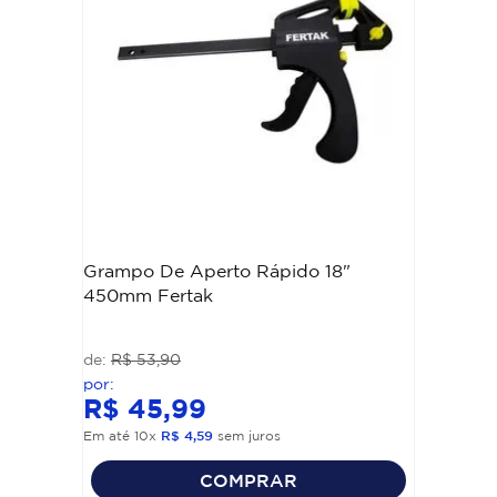
Grampo De Aperto Rápido 18"
450mm Fertak
R$
53
,
90
R$
45
,
99
Em até
10
x
R$
4
,
59
sem juros
COMPRAR