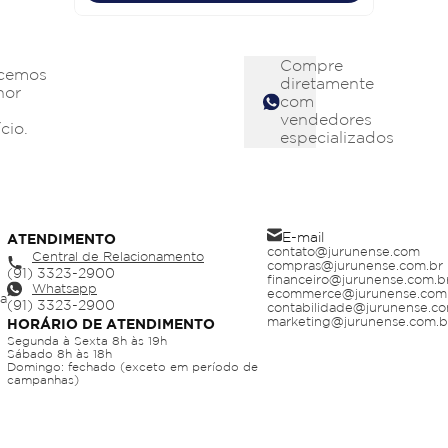
Compre
cemos
diretamente
hor
com
vendedores
cio.
especializados
E-mail
ATENDIMENTO
contato@jurunense.com
Central de Relacionamento
compras@jurunense.com.br
financeiro@jurunense.com.b
Whatsapp
ecommerce@jurunense.com
ja
contabilidade@jurunense.co
marketing@jurunense.com.b
HORÁRIO DE ATENDIMENTO
Segunda à Sexta 8h às 19h
Sábado 8h às 18h
Domingo: fechado (exceto em período de
campanhas)