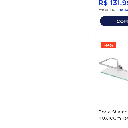
R$
131
,
9
ENGATE METAL
Em até
10
x
R$
13
COM
-
14%
Porta Shamp
40X10Cm 130