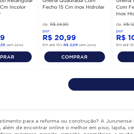
oo Retangular
Grelha Quadrada Com
Grelha 
Cm Incolor
Fecho 15 Cm Inox Hidrolar
Com Fe
r
Inox Hi
R$
24
,
90
R$
1
9
R$
20
,
99
R$
1
,
59
sem juros
Em até
10
x
R$
2
,
09
sem juros
Em até
10
PRAR
COMPRAR
estimento para a reforma ou construção? A Jurunense t
 além de encontrar online o melhor em piso, lajota, ce