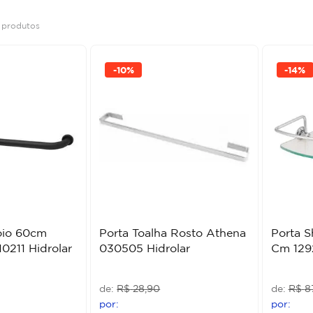
8
produtos
-
10%
-
14%
oio 60cm
Porta Toalha Rosto Athena
Porta 
0211 Hidrolar
030505 Hidrolar
Cm 1292
R$
28
,
90
R$
8