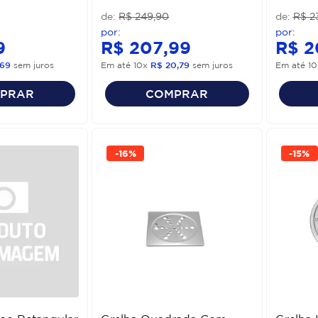
R$
249
,
90
R$
2
9
R$
207
,
99
R$
2
69
sem juros
Em até
10
x
R$
20
,
79
sem juros
Em até
10
PRAR
COMPRAR
-
16%
-
15%