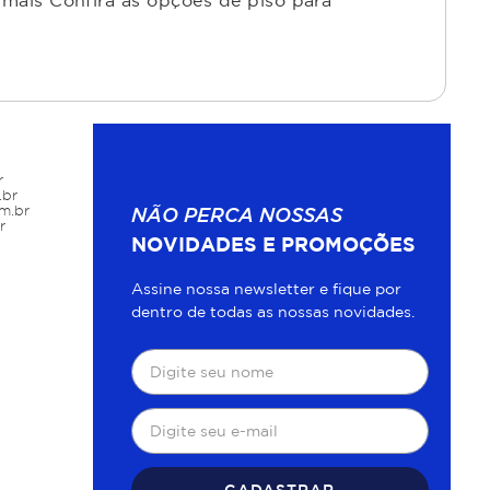
mais Confira as opções de piso para
r
.br
m.br
NÃO PERCA NOSSAS
r
NOVIDADES E PROMOÇÕES
Assine nossa newsletter e fique por
dentro de todas as nossas novidades.
CADASTRAR