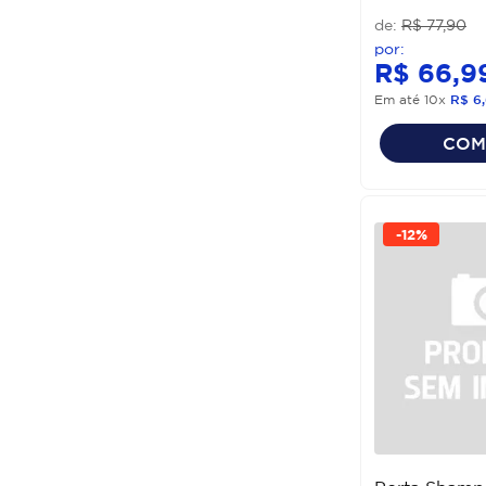
R$
77
,
90
R$
66
,
9
Em até
10
x
R$
6
,
COM
-
12%