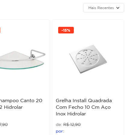
Mais Recentes
-
15%
Shampoo Canto 20
Grelha Install Quadrada
 Hidrolar
Com Fecho 10 Cm Aço
Inox Hidrolar
7
,
90
R$
12
,
90