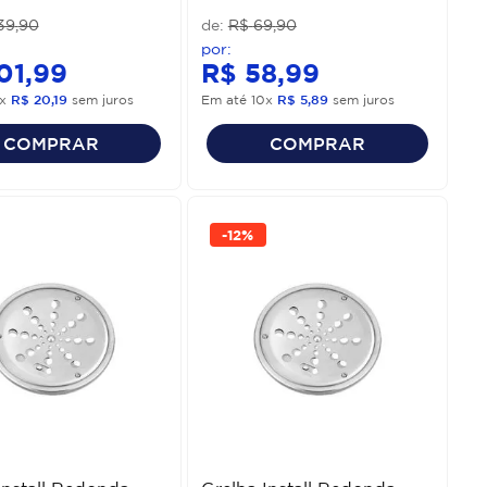
39
,
90
R$
69
,
90
01
,
99
R$
58
,
99
x
R$
20
,
19
sem juros
Em até
10
x
R$
5
,
89
sem juros
COMPRAR
COMPRAR
-
12%