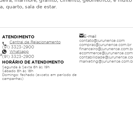
ira, mármore, granito, cimento, geométrico, e muito 
 quarto, sala de estar.
E-mail
ATENDIMENTO
contato@jurunense.com
Central de Relacionamento
compras@jurunense.com.br
financeiro@jurunense.com.b
Whatsapp
ecommerce@jurunense.com
ja
contabilidade@jurunense.co
marketing@jurunense.com.b
HORÁRIO DE ATENDIMENTO
Segunda à Sexta 8h às 19h
Sábado 8h às 18h
Domingo: fechado (exceto em período de
campanhas)