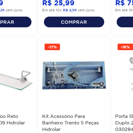
9
R$
25
,
99
R$
7
,
19
sem juros
Em até
10
x
R$
2
,
59
sem juros
Em até
10
PRAR
COMPRAR
-
17%
-
16%
oo Reto
Kit Acessório Para
Porta 
9 Hidrolar
Banheiro Trento 5 Peças
Duplo 
Hidrolar
030284