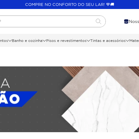
COMPRE NO CONFORTO DO SEU LAR! 💙🚚
?
Noss
ntos
Banho e cozinha
Pisos e revestimentos
Tintas e acessórios
Mater