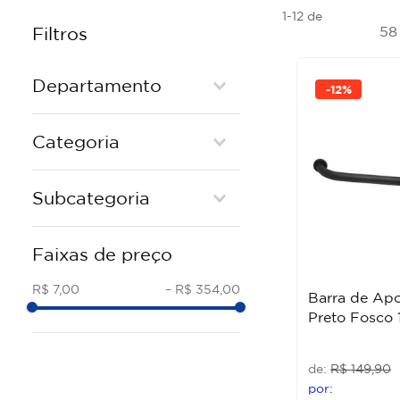
1-12
de
5
Filtros
Departamento
-
12%
Banho e Cozinha
Categoria
Tubos e Conexões
Casa e Decoração
METAIS
Subcategoria
CAIXAS E RALOS
ACESSORIOS INSTALACAO
ACESSORIOS DE METAL
Faixas de preço
REGISTROS
BARRA DE APOIO METAL
ORGANIZACAO
TORNEIRAS METAL
R$ 7,00
–
R$ 354,00
Barra de Ap
REPAROS
Preto Fosco 1
REGISTRO DE PRESSAO
VALVULA MICTORIO METAL
R$
149
,
90
ORGANIZADOR