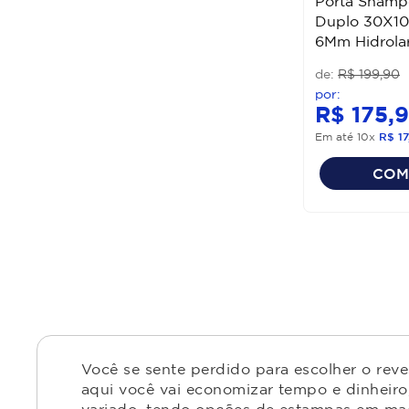
Porta Shamp
Duplo 30X10
6Mm Hidrola
R$
199
,
90
R$
175
,
9
Em até
10
x
R$
17
COM
Você se sente perdido para escolher o rev
aqui você vai economizar tempo e dinheiro,