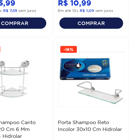
5
,
99
R$
10
,
99
x
R$
7
,
59
sem juros
Em até
10
x
R$
1
,
09
sem juros
COMPRAR
COMPRAR
-
16%
Shampoo Canto
Porta Shampoo Reto
20 Cm 6 Mm
Incolor 30x10 Cm Hidrolar
 Hidrolar