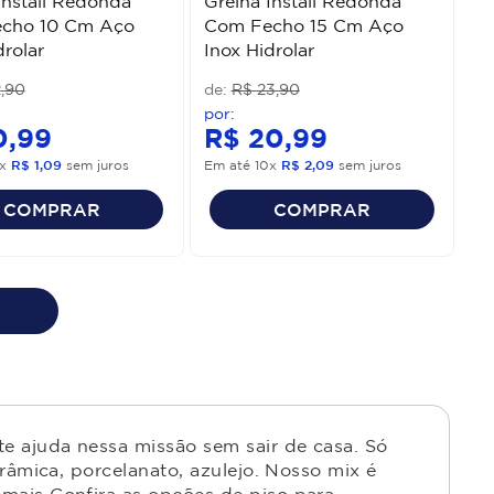
Install Redonda
Grelha Install Redonda
cho 10 Cm Aço
Com Fecho 15 Cm Aço
drolar
Inox Hidrolar
2
,
90
R$
23
,
90
0
,
99
R$
20
,
99
x
R$
1
,
09
sem juros
Em até
10
x
R$
2
,
09
sem juros
COMPRAR
COMPRAR
e ajuda nessa missão sem sair de casa. Só
râmica, porcelanato, azulejo. Nosso mix é