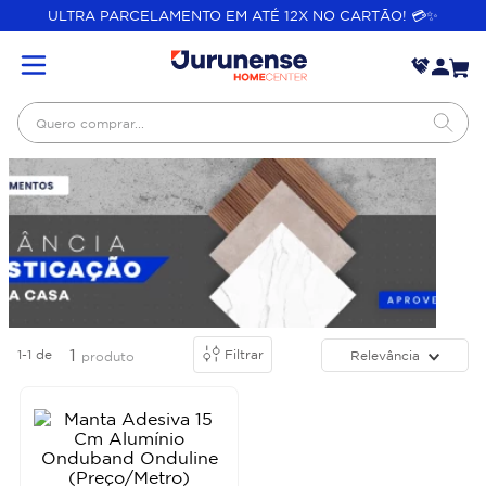
ULTRA PARCELAMENTO EM ATÉ 12X NO CARTÃO! 💳✨
Quero comprar...
1
1-1
de
Filtrar
Relevância
produto