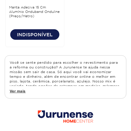
Manta Adesiva 15 Cm
Alumínio Onduband Onduline
(Preço/Metro)
INDISPONÍVEL
Você se sente perdido para escolher o revestimento para
a reforma ou construção? A Jurunense te ajuda nessa
missão sem sair de casa. Só aqui você vai economizar
tempo e dinheiro, além de encontrar online o melhor em
piso, lajota, cerâmica, porcelanato, azulejo. Nosso mix é
variado, tendo opções de estampas em madeira, mármore,
granito, cimento, geométrico, e muito mais Confira as
Ver mais
opções de piso para banheiro e demais ambientes, como
cozinha, quarto, sala de estar.