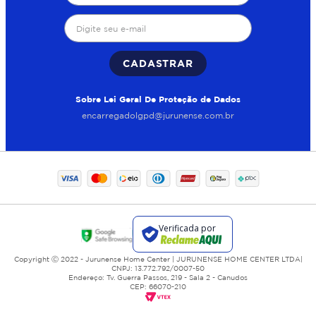
CADASTRAR
Sobre Lei Geral De Proteção de Dados
encarregadolgpd@jurunense.com.br
Copyright Ⓒ 2022 - Jurunense Home Center | JURUNENSE HOME CENTER LTDA|
CNPJ: 13.772.792/0007-50
Endereço: Tv. Guerra Passos, 219 - Sala 2 - Canudos
CEP: 66070-210