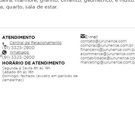
ira, mármore, granito, cimento, geométrico, e muito 
 quarto, sala de estar.
E-mail
ATENDIMENTO
contato@jurunense.com
Central de Relacionamento
compras@jurunense.com.br
financeiro@jurunense.com.b
Whatsapp
ecommerce@jurunense.com
ja
contabilidade@jurunense.co
marketing@jurunense.com.b
HORÁRIO DE ATENDIMENTO
Segunda à Sexta 8h às 19h
Sábado 8h às 18h
Domingo: fechado (exceto em período de
campanhas)