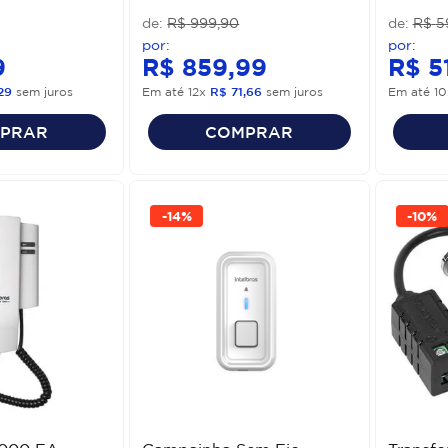
R$
999
,
90
R$
5
9
R$
859
,
99
R$
5
29
sem juros
Em até
12
x
R$
71
,
66
sem juros
Em até
10
PRAR
COMPRAR
-
14%
-
10%