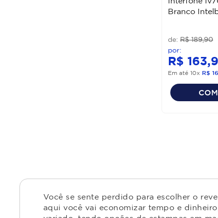
Interfone Iv
Branco Intel
R$
189
,
90
R$
163
,
Em até
10
x
R$
1
COM
Você se sente perdido para escolher o rev
aqui você vai economizar tempo e dinheiro,