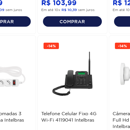
9
R$
103
,
99
R$
1
09
sem juros
Em até
10
x
R$
10
,
39
sem juros
Em até
10
PRAR
COMPRAR
-
14%
-
14%
Tomadas 3
Telefone Celular Fixo 4G
Câmera
a Intelbras
Wi-Fi 4119041 Intelbras
Full Hd
Intelbra