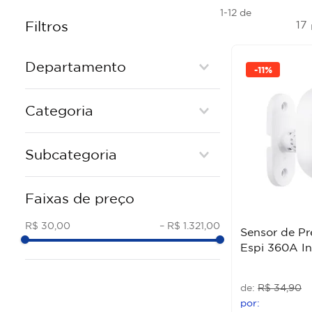
1-12
de
17
Filtros
Departamento
-
11%
Elétrica e Acessórios
Categoria
Ferragens e Fixação
Iluminação
SEGURANÇA ELETRÔNICA E
COMUNICAÇÃO
Subcategoria
FECHADURAS
CAMPANHIA E INTERFONE
LUMINARIA DECORATIVA
Faixas de preço
FILTRO DE LINHA E
FILTROS DE LINHA E EXTENSÕES
ESTABILIZADORES
R$ 30,00
–
R$ 1.321,00
CAMERA DE SEGURANCA
Sensor de Pr
Espi 360A In
R$
34
,
90