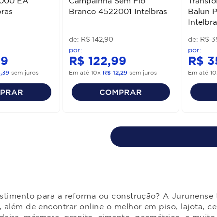
7000 EA
Campainha Sem Fio
Transf
bras
Branco 4522001 Intelbras
Balun 
Intelbra
R$
142
,
90
R$
3
99
R$
122
,
99
R$
3
6
,
39
sem juros
Em até
10
x
R$
12
,
29
sem juros
Em até
10
PRAR
COMPRAR
estimento para a reforma ou construção? A Jurunense t
 além de encontrar online o melhor em piso, lajota, ce