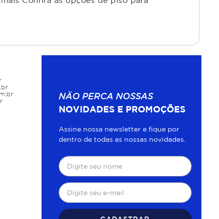
mais Confira as opções de piso para
r
.br
m.br
NÃO PERCA NOSSAS
r
NOVIDADES E PROMOÇÕES
Assine nossa newsletter e fique por
dentro de todas as nossas novidades.
CADASTRAR