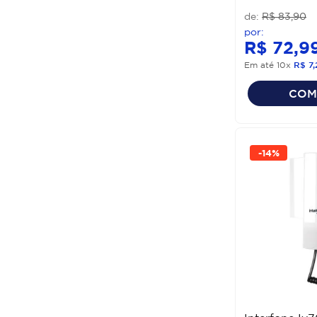
R$
83
,
90
R$
72
,
9
Em até
10
x
R$
7
,
COM
-
14%