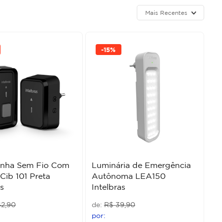
Mais Recentes
-
15%
nha Sem Fio Com
Luminária de Emergência
 Cib 101 Preta
Autônoma LEA150
s
Intelbras
42
,
90
R$
39
,
90