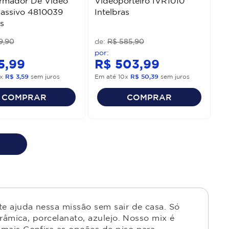
ormador De Vídeo
Videoporteiro IVR1010
Passivo 4810039
Intelbras
s
9
,
90
R$
585
,
90
5
,
99
R$
503
,
99
x
R$
3
,
59
sem juros
Em até
10
x
R$
50
,
39
sem juros
COMPRAR
COMPRAR
e ajuda nessa missão sem sair de casa. Só
râmica, porcelanato, azulejo. Nosso mix é