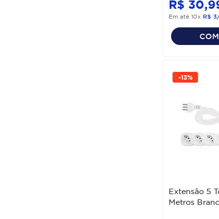
R$
30
,
9
Em até
10
x
R$
3
,
COM
-
13%
Extensão 5 
Metros Branc