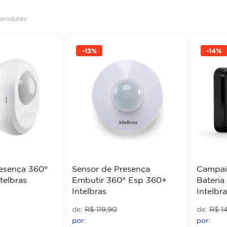
produtos
-
13%
-
14%
esença 360°
Sensor de Presença
Campai
telbras
Embutir 360° Esp 360+
Bateria
Intelbras
Intelbra
R$
119
,
90
R$
1