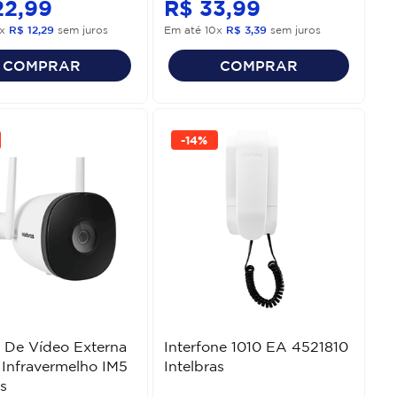
22
,
99
R$
33
,
99
x
R$
12
,
29
sem juros
Em até
10
x
R$
3
,
39
sem juros
COMPRAR
COMPRAR
-
14%
 De Vídeo Externa
Interfone 1010 EA 4521810
 Infravermelho IM5
Intelbras
s