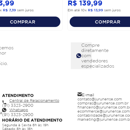
3
,
99
R$
139
,
99
x
R$
7
,
39
sem juros
Em até
10
x
R$
13
,
99
sem juros
COMPRAR
COMPRAR
Compre
cemos
diretamente
hor
com
vendedores
cio.
especializados
E-mail
ATENDIMENTO
contato@jurunense.com
Central de Relacionamento
compras@jurunense.com.br
financeiro@jurunense.com.b
Whatsapp
ecommerce@jurunense.com
ja
contabilidade@jurunense.co
marketing@jurunense.com.b
HORÁRIO DE ATENDIMENTO
Segunda à Sexta 8h às 19h
Sábado 8h às 18h