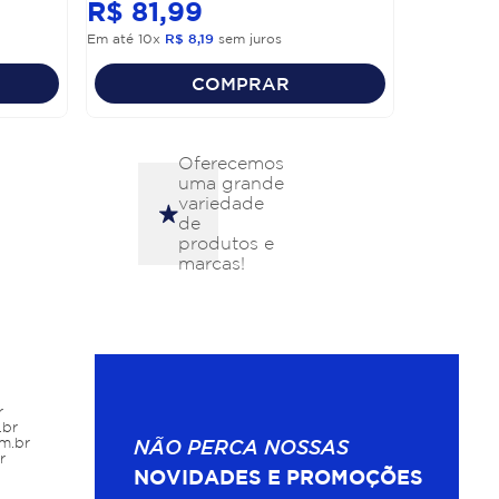
R$
81
,
99
Em até
10
x
R$
8
,
19
sem juros
COMPRAR
Oferecemos
uma grande
variedade
de
produtos e
marcas!
r
.br
m.br
NÃO PERCA NOSSAS
r
NOVIDADES E PROMOÇÕES