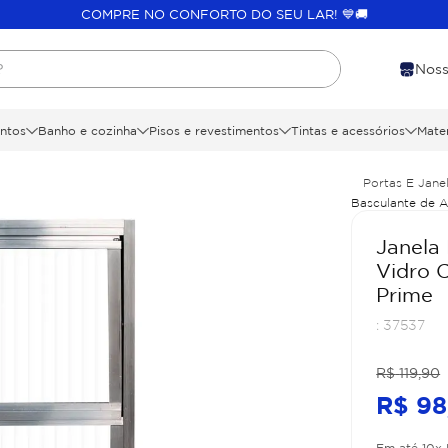
COMPRE NO CONFORTO DO SEU LAR! 💙🚚
?
Noss
ntos
Banho e cozinha
Pisos e revestimentos
Tintas e acessórios
Mater
Portas E Jane
Basculante de 
Prime
Janela
Vidro 
Prime
:
37537
R$
119
,
90
R$
98
Em até
10
x