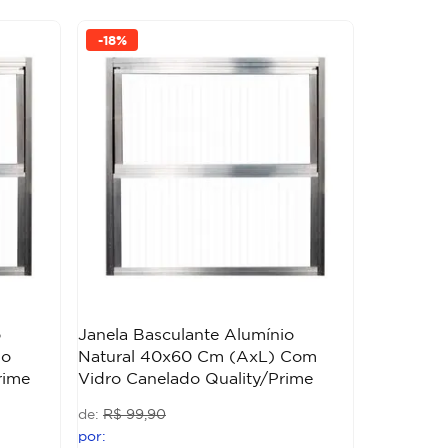
-
18%
o
Janela Basculante Alumínio
do
Natural 40x60 Cm (AxL) Com
rime
Vidro Canelado Quality/Prime
R$
99
,
90