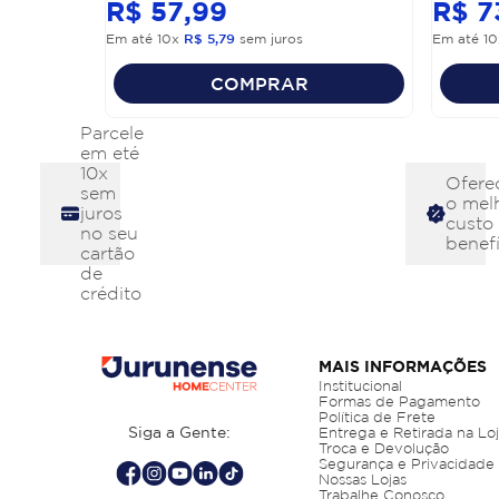
R$
57
,
99
R$
7
Em até
10
x
R$
5
,
79
sem juros
Em até
10
COMPRAR
Parcele
em eté
10x
Ofere
sem
o mel
juros
custo
no seu
benefí
cartão
de
crédito
MAIS INFORMAÇÕES
Institucional
Formas de Pagamento
Política de Frete
Siga a Gente:
Entrega e Retirada na Lo
Troca e Devolução
Segurança e Privacidade
Nossas Lojas
Trabalhe Conosco