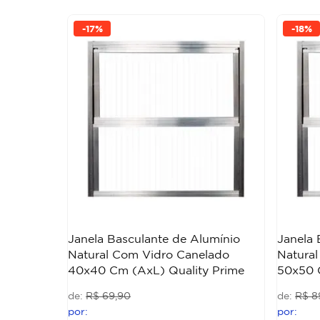
-
17%
-
18%
Janela Basculante de Alumínio
Janela 
Natural Com Vidro Canelado
Natura
40x40 Cm (AxL) Quality Prime
50x50 
R$
69
,
90
R$
8