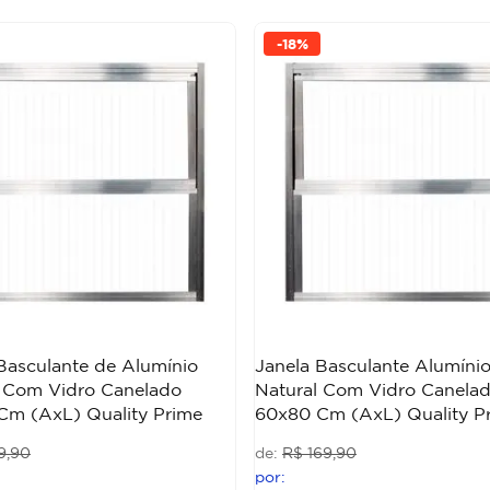
-
18%
Basculante de Alumínio
Janela Basculante Alumíni
l Com Vidro Canelado
Natural Com Vidro Canela
Cm (AxL) Quality Prime
60x80 Cm (AxL) Quality P
9
,
90
R$
169
,
90