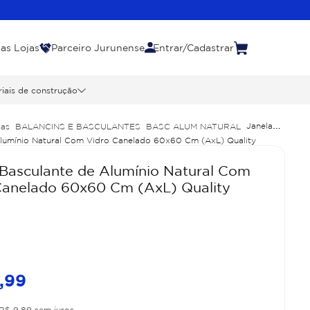
as Lojas
Parceiro Jurunense
Entrar/Cadastrar
iais de construção
Janela
las
BALANCINS E BASCULANTES
BASC ALUM NATURAL
Alumínio Natural Com Vidro Canelado 60x60 Cm (AxL) Quality
 Basculante de Alumínio Natural Com
Canelado 60x60 Cm (AxL) Quality
,
99
R$
9
,
89
sem juros