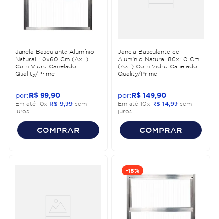
Janela Basculante Alumínio
Janela Basculante de
Natural 40x60 Cm (AxL)
Alumínio Natural 80x40 Cm
Com Vidro Canelado
(AxL) Com Vidro Canelado
Quality/Prime
Quality/Prime
R$
99
,
90
R$
149
,
90
Em até
10
x
R$
9
,
99
sem
Em até
10
x
R$
14
,
99
sem
juros
juros
COMPRAR
COMPRAR
-
18%