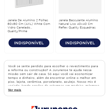
Janela De Alumínio 2 Folhas
Janela Basculante Alumínio
80x80 Cm (AXL) White Com
Natural Liso 40x40 Cm
Vidro Canelado
Reflex Quality Esquadrias
Quality/Prime
INDISPONÍVEL
INDISPONÍVEL
Você se sente perdido para escolher o revestimento para
a reforma ou construção? A Jurunense te ajuda nessa
missão sem sair de casa. Só aqui você vai economizar
tempo e dinheiro, além de encontrar online o melhor em
piso, lajota, cerâmica, porcelanato, azulejo. Nosso mix é
variado, tendo opções de estampas em madeira, mármore,
granito, cimento, geométrico, e muito mais Confira as
Ver mais
opções de piso para banheiro e demais ambientes, como
cozinha, quarto, sala de estar.