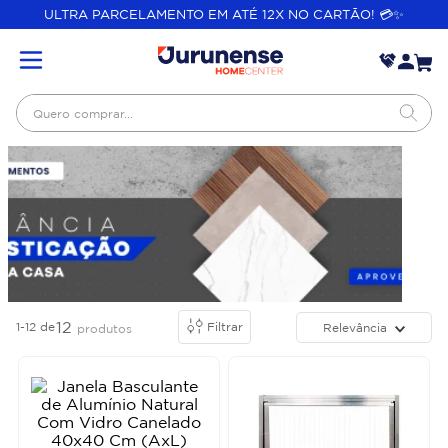
ULTRA PARCELAMENTO EM ATÉ 12X NO CARTÃO! 💳✨
Quero comprar...
12
1-12
de
Filtrar
Relevância
produtos