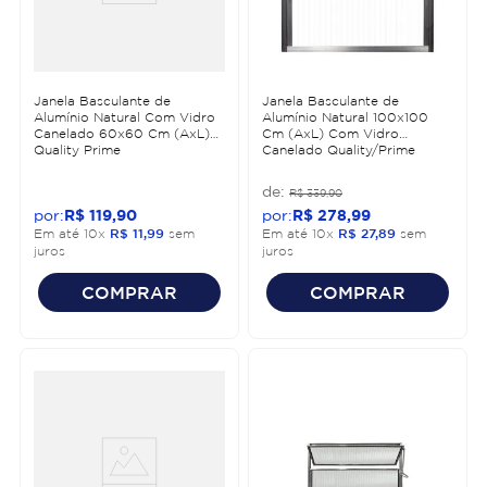
Janela Basculante de
Janela Basculante de
Alumínio Natural Com Vidro
Alumínio Natural 100x100
Canelado 60x60 Cm (AxL)
Cm (AxL) Com Vidro
Quality Prime
Canelado Quality/Prime
R$
339
,
90
R$
119
,
90
R$
278
,
99
Em até
10
x
R$
11
,
99
sem
Em até
10
x
R$
27
,
89
sem
juros
juros
COMPRAR
COMPRAR