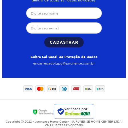
dentro de todas as nossas novidades.
CADASTRAR
Sobre Lei Geral De Proteção de Dados
encarregadolgpd@jurunense.com.br
Copyright Ⓒ 2022 - Jurunense Home Center | JURUNENSE HOME CENTER LTDA|
CNPJ: 13.772.792/0007-50