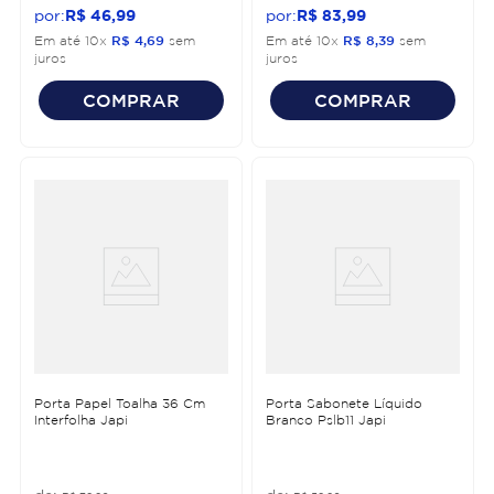
R$
46
,
99
R$
83
,
99
Em até
10
x
R$
4
,
69
sem
Em até
10
x
R$
8
,
39
sem
juros
juros
COMPRAR
COMPRAR
Porta Papel Toalha 36 Cm
Porta Sabonete Líquido
Interfolha Japi
Branco Pslb11 Japi