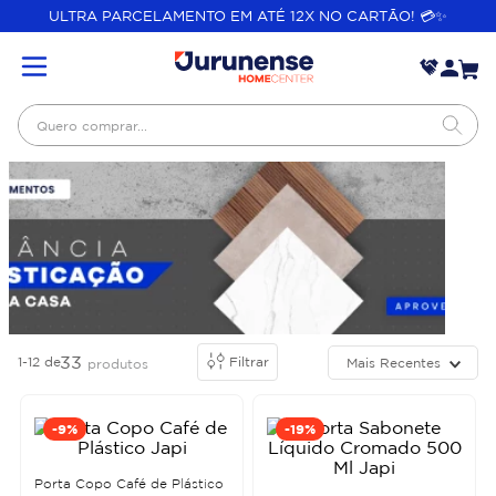
ULTRA PARCELAMENTO EM ATÉ 12X NO CARTÃO! 💳✨
Quero comprar...
33
1-12
de
Filtrar
Mais Recentes
produtos
-
9%
-
19%
Porta Copo Café de Plástico