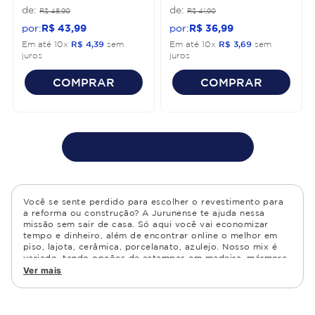
R$
48
,
90
R$
41
,
90
R$
43
,
99
R$
36
,
99
Em até
10
x
R$
4
,
39
sem
Em até
10
x
R$
3
,
69
sem
juros
juros
COMPRAR
COMPRAR
Você se sente perdido para escolher o revestimento para
a reforma ou construção? A Jurunense te ajuda nessa
missão sem sair de casa. Só aqui você vai economizar
tempo e dinheiro, além de encontrar online o melhor em
piso, lajota, cerâmica, porcelanato, azulejo. Nosso mix é
variado, tendo opções de estampas em madeira, mármore,
granito, cimento, geométrico, e muito mais Confira as
Ver mais
opções de piso para banheiro e demais ambientes, como
cozinha, quarto, sala de estar.