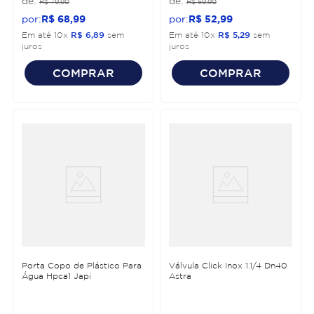
R$
79
,
90
R$
59
,
90
R$
68
,
99
R$
52
,
99
Em até
10
x
R$
6
,
89
sem
Em até
10
x
R$
5
,
29
sem
juros
juros
COMPRAR
COMPRAR
Porta Copo de Plástico Para
Válvula Click Inox 1.1/4 Dn40
Água Hpca1 Japi
Astra