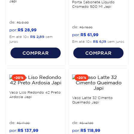
Japi
Porta Sabonete Líquido
Cromado 500 Ml Japi
R$
31
,
90
R$
76
,
90
R$
28
,
99
R$
61
,
99
Em até
10
x
R$
2
,
89
sem
juros
Em até
10
x
R$
6
,
19
sem juros
COMPRAR
COMPRAR
-
20%
-
20%
Vaso Liso Redondo 42 Preto
Ardosia Japi
Vaso Latte 32 Cimento
Queimado Japi
R$
171
,
90
R$
147
,
90
R$
137
,
99
R$
118
,
99