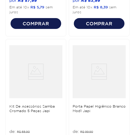
R$
57
,
99
R$
83
,
99
Em até
10
x
R$
5
,
79
sem
Em até
10
x
R$
8
,
39
sem
juros
juros
COMPRAR
COMPRAR
Kit De Acessórios Samba
Porta Papel Higiênico Branco
Cromado 5 Peças Japi
Mod1 Japi
R$
55
,
90
R$
99
,
90