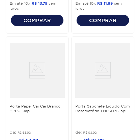
Em até
10
x
R$
13
,
79
sem
Em até
10
x
R$
11
,
89
sem
juros
juros
COMPRAR
COMPRAR
Porta Papel Cai Cai Branco
Porta Sabonete Liquido Com
HPPC1 Japi
Reservatório 1 HPSLR1 Japi
R$
68
,
90
R$
94
,
90