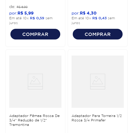
R$
6
,
90
R$
5
,
99
R$
4
,
30
Em até
10
x
R$
0
,
59
sem
Em até
10
x
R$
0
,
43
sem
juros
juros
COMPRAR
COMPRAR
Adaptador Fêmea Rosca De
Adaptador Para Torneira 1/2
3/4" Redução de 1/2"
Rosca 3/4 Primafer
Tramontina