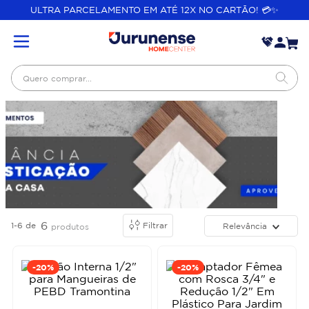
ULTRA PARCELAMENTO EM ATÉ 12X NO CARTÃO! 💳✨
Quero comprar...
6
1-6
de
Filtrar
Relevância
produtos
-
20%
-
20%