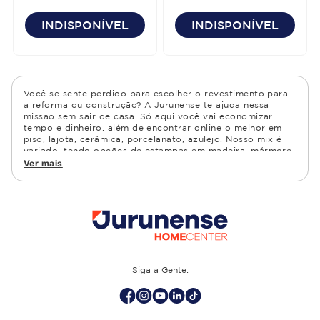
INDISPONÍVEL
INDISPONÍVEL
Você se sente perdido para escolher o revestimento para
a reforma ou construção? A Jurunense te ajuda nessa
missão sem sair de casa. Só aqui você vai economizar
tempo e dinheiro, além de encontrar online o melhor em
piso, lajota, cerâmica, porcelanato, azulejo. Nosso mix é
variado, tendo opções de estampas em madeira, mármore,
granito, cimento, geométrico, e muito mais Confira as
Ver mais
opções de piso para banheiro e demais ambientes, como
cozinha, quarto, sala de estar.
Siga a Gente: