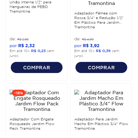
União Interna 1/2" para
Mangueiras de PEBD
Tramontina
Adaptador Fêmea com
Rosca 3/4" e Redução 1/2"
Em Plástico Para Jardim
Tramontina
R$
2
,
90
R$
4
,
90
R$
2
,
32
R$
3
,
92
Em até
10
x
R$
0
,
23
sem
Em até
10
x
R$
0
,
39
sem
juros
juros
COMPRAR
COMPRAR
-
13%
Adaptador Com Engate
Adaptador Para Jardim
Rosqueado Jardim Flow
Macho Em Plástico 3/4" Flow
Pack Tramontina
Tramontina