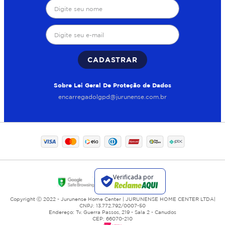
CADASTRAR
Sobre Lei Geral De Proteção de Dados
encarregadolgpd@jurunense.com.br
Copyright Ⓒ 2022 - Jurunense Home Center | JURUNENSE HOME CENTER LTDA|
CNPJ: 13.772.792/0007-50
Endereço: Tv. Guerra Passos, 219 - Sala 2 - Canudos
CEP: 66070-210