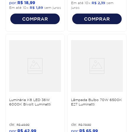
R$
18
,
99
Em até
10
x
R$
2
,
39
sem
Em até
10
x
R$
1
,
89
sem juros
juros
COMPRAR
COMPRAR
Luminária K8 LED 36W
Lâmpada Bulbo 70W 6500K
6000K Bivolt Luminatti
E27 Luminatti
R$
49
,
90
R$
79
,
90
R$
42
,
99
R$
65
,
99