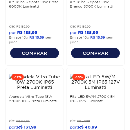
Kit Trilho 3 Spots 10W Preto
Kit Trilho 3 Spots 10W
6000K Luminatti
Branco 3000K Luminatti
R$
189
,
90
R$
189
,
90
R$
155
,
99
R$
155
,
99
Em até
10
x
R$
15
,
59
sem
Em até
10
x
R$
15
,
59
sem
juros
juros
COMPRAR
COMPRAR
-
17%
-
16%
Arandela Vitro Tube 18W
Fita LED 5W/M 2700K 5M
2700K IP65 Preta Luminatti
IP65 127V Luminatti
R$
159
,
90
R$
48
,
90
R$
131
,
99
R$
40
,
99