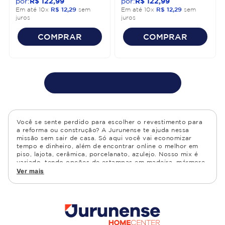
R$
122
,
99
R$
122
,
99
Em até
10
x
R$
12
,
29
sem
Em até
10
x
R$
12
,
29
sem
juros
juros
COMPRAR
COMPRAR
Você se sente perdido para escolher o revestimento para
a reforma ou construção? A Jurunense te ajuda nessa
missão sem sair de casa. Só aqui você vai economizar
tempo e dinheiro, além de encontrar online o melhor em
piso, lajota, cerâmica, porcelanato, azulejo. Nosso mix é
variado, tendo opções de estampas em madeira, mármore,
granito, cimento, geométrico, e muito mais Confira as
Ver mais
opções de piso para banheiro e demais ambientes, como
cozinha, quarto, sala de estar.