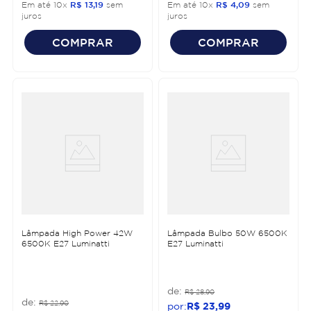
Em até
10
x
R$
13
,
19
sem
Em até
10
x
R$
4
,
09
sem
juros
juros
COMPRAR
COMPRAR
Lâmpada High Power 42W
Lâmpada Bulbo 50W 6500K
6500K E27 Luminatti
E27 Luminatti
R$
28
,
90
R$
22
,
90
R$
23
,
99