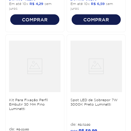
Em até
10
x
R$
4
,
29
sem
Em até
10
x
R$
6
,
59
sem
juros
juros
COMPRAR
COMPRAR
Kit Para Fixação Perfil
Spot LED de Sobrepor 7W
Embutir 30 Mm Fino
3000K Preto Luminatti
Luminatti
R$
72
,
90
R$
22
,
90
R$
59
,
99