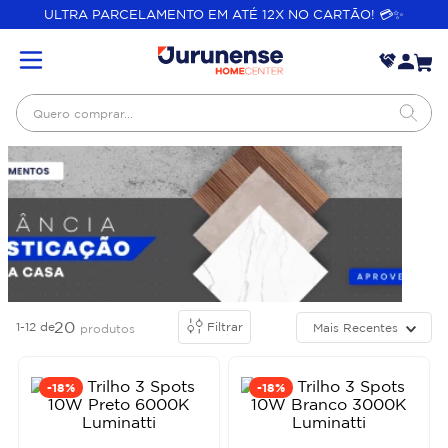
ULTRA PARCELAMENTO EM ATÉ 12X NO CARTÃO! 💳✨
Quero comprar...
20
1-12
de
Filtrar
Mais Recentes
produtos
-
18%
-
18%