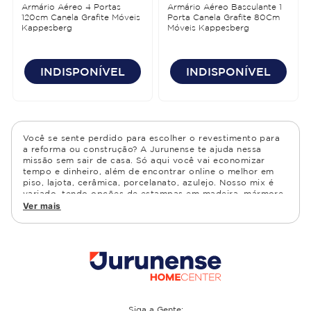
Armário Aéreo 4 Portas
Armário Aéreo Basculante 1
120cm Canela Grafite Móveis
Porta Canela Grafite 80Cm
Kappesberg
Móveis Kappesberg
INDISPONÍVEL
INDISPONÍVEL
Você se sente perdido para escolher o revestimento para
a reforma ou construção? A Jurunense te ajuda nessa
missão sem sair de casa. Só aqui você vai economizar
tempo e dinheiro, além de encontrar online o melhor em
piso, lajota, cerâmica, porcelanato, azulejo. Nosso mix é
variado, tendo opções de estampas em madeira, mármore,
granito, cimento, geométrico, e muito mais Confira as
Ver mais
opções de piso para banheiro e demais ambientes, como
cozinha, quarto, sala de estar.
Siga a Gente: