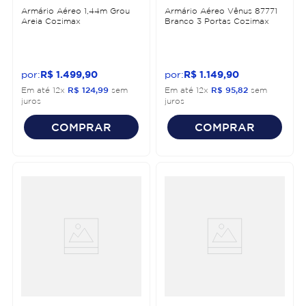
Armário Aéreo 1,44m Grou
Armário Aéreo Vênus 87771
Areia Cozimax
Branco 3 Portas Cozimax
R$
1
.
499
,
90
R$
1
.
149
,
90
Em até
12
x
R$
124
,
99
sem
Em até
12
x
R$
95
,
82
sem
juros
juros
COMPRAR
COMPRAR