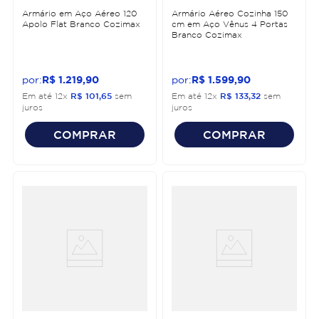
Armário em Aço Aéreo 120
Armário Aéreo Cozinha 150
Apolo Flat Branco Cozimax
cm em Aço Vênus 4 Portas
Branco Cozimax
R$
1
.
219
,
90
R$
1
.
599
,
90
Em até
12
x
R$
101
,
65
sem
Em até
12
x
R$
133
,
32
sem
juros
juros
COMPRAR
COMPRAR