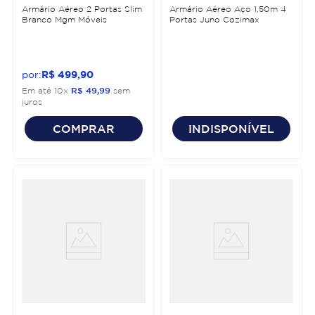
Armário Aéreo 2 Portas Slim
Armário Aéreo Aço 1,50m 4
Branco Mgm Móveis
Portas Juno Cozimax
R$
499
,
90
Em até
10
x
R$
49
,
99
sem
juros
COMPRAR
INDISPONÍVEL