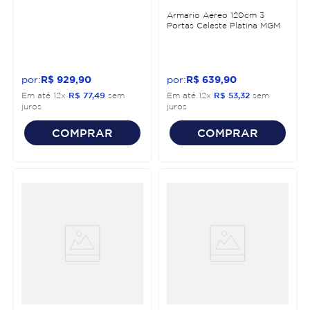
Armario Aereo 120cm 3
Portas Celeste Platina MGM
R$
929
,
90
R$
639
,
90
Em até
12
x
R$
77
,
49
sem
Em até
12
x
R$
53
,
32
sem
juros
juros
COMPRAR
COMPRAR