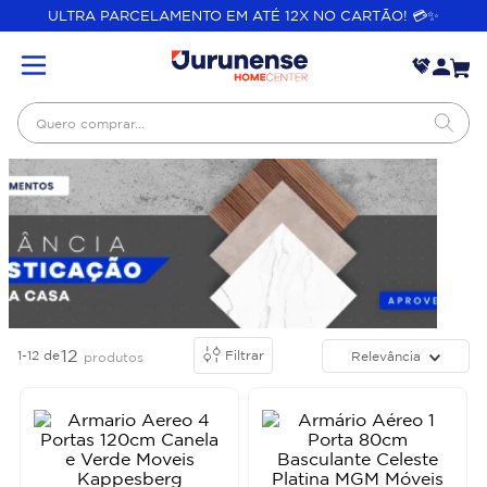
ULTRA PARCELAMENTO EM ATÉ 12X NO CARTÃO! 💳✨
Quero comprar...
12
1-12
de
Filtrar
Relevância
produtos