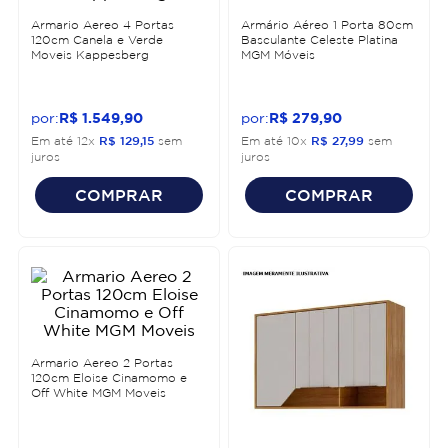
Armario Aereo 4 Portas
Armário Aéreo 1 Porta 80cm
120cm Canela e Verde
Basculante Celeste Platina
Moveis Kappesberg
MGM Móveis
R$
1
.
549
,
90
R$
279
,
90
Em até
12
x
R$
129
,
15
sem
Em até
10
x
R$
27
,
99
sem
juros
juros
COMPRAR
COMPRAR
Armario Aereo 2 Portas
120cm Eloise Cinamomo e
Off White MGM Moveis