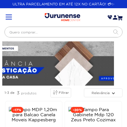
ULTRA PARCELAMENTO EM ATÉ 12X NO CARTÃO! 💳✨
Quero comprar...
3
1-3
de
Filtrar
Relevância
produtos
-
17%
-
20%