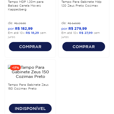
Tampo MDP 1,20m para
Tampo Para Gabinete Mdp
Balcao Canela Moveis
120 Zeus Preto Cozimax
Kappesberg
R$
219
,
90
R$
349
,
90
R$
182
,
99
R$
279
,
99
Em até
10
x
R$
18
,
29
sem
Em até
10
x
R$
27
,
99
sem
juros
juros
COMPRAR
COMPRAR
-
17%
Tampo Para Gabinete Zeus
150 Cozimax Preto
INDISPONÍVEL