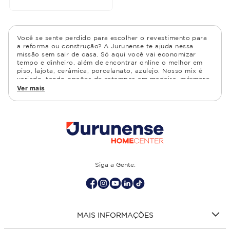
Você se sente perdido para escolher o revestimento para
a reforma ou construção? A Jurunense te ajuda nessa
missão sem sair de casa. Só aqui você vai economizar
tempo e dinheiro, além de encontrar online o melhor em
piso, lajota, cerâmica, porcelanato, azulejo. Nosso mix é
variado, tendo opções de estampas em madeira, mármore,
granito, cimento, geométrico, e muito mais Confira as
Ver mais
opções de piso para banheiro e demais ambientes, como
cozinha, quarto, sala de estar.
Siga a Gente:
MAIS INFORMAÇÕES