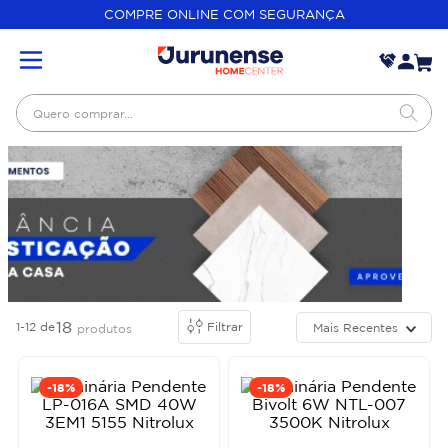
COMPRE ONLINE COM SEGURANÇA
Quero comprar...
18
1-12
de
Filtrar
Mais Recentes
produtos
-
18%
-
18%