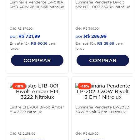
Luminária Pendente LP-016A
Luminária Pendente Bivolt
SMD 40W 3EM1 5155 Nitrolux
6W NTL-007 3500K Nitrolux
R$
879
,
90
R$
349
,
90
R$
721
,
99
R$
286
,
99
Em até
12
x
R$
60
,
16
sem
Em até
10
x
R$
28
,
69
sem
juros
juros
COMPRAR
COMPRAR
-
18%
-
18%
Lustre LTB-001 Bivolt Âmbar
Luminária Pendente LP-202D
E14 3222 Nitrolux
30W Bivolt 3 Em 1 Nitrolux
R$
2
.
258
,
90
R$
629
,
90