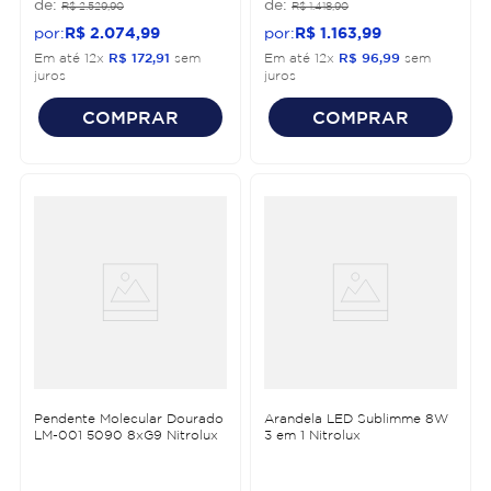
R$
2
.
529
,
90
R$
1
.
418
,
90
R$
2
.
074
,
99
R$
1
.
163
,
99
Em até
12
x
R$
172
,
91
sem
Em até
12
x
R$
96
,
99
sem
juros
juros
COMPRAR
COMPRAR
Pendente Molecular Dourado
Arandela LED Sublimme 8W
LM-001 5090 8xG9 Nitrolux
3 em 1 Nitrolux