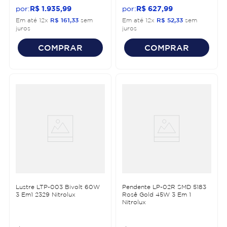
R$
1
.
935
,
99
R$
627
,
99
Em até
12
x
R$
161
,
33
sem
Em até
12
x
R$
52
,
33
sem
juros
juros
COMPRAR
COMPRAR
Lustre LTP-003 Bivolt 60W
Pendente LP-02R SMD 5183
3 Em1 2329 Nitrolux
Rosê Gold 45W 3 Em 1
Nitrolux