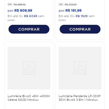
R$
986
,
90
R$
233
,
90
R$
809
,
99
R$
191
,
99
Em até
12
x
R$
67
,
49
sem
Em até
10
x
R$
19
,
19
sem
juros
juros
COMPRAR
COMPRAR
Luminária Bivolt 45W 4000K
Luminária Pendente LP-202P
Selene 002D Nitrolux
30W Bivolt 3 Em 1 Nitrolux