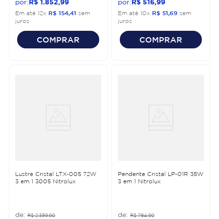
R$
1
.
852
,
99
R$
516
,
99
Em até
12
x
R$
154
,
41
sem
Em até
10
x
R$
51
,
69
sem
juros
juros
COMPRAR
COMPRAR
Lustre Cristal LTX-005 72W
Pendente Cristal LP-01R 35W
3 em 1 3005 Nitrolux
3 em 1 Nitrolux
R$
2
.
359
,
90
R$
764
,
90