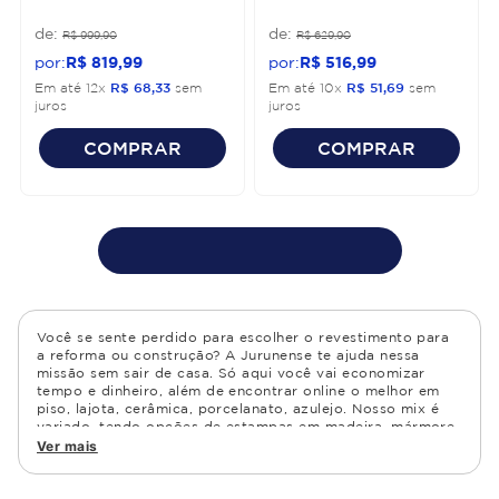
R$
999
,
90
R$
629
,
90
R$
819
,
99
R$
516
,
99
Em até
12
x
R$
68
,
33
sem
Em até
10
x
R$
51
,
69
sem
juros
juros
COMPRAR
COMPRAR
Você se sente perdido para escolher o revestimento para
a reforma ou construção? A Jurunense te ajuda nessa
missão sem sair de casa. Só aqui você vai economizar
tempo e dinheiro, além de encontrar online o melhor em
piso, lajota, cerâmica, porcelanato, azulejo. Nosso mix é
variado, tendo opções de estampas em madeira, mármore,
granito, cimento, geométrico, e muito mais Confira as
Ver mais
opções de piso para banheiro e demais ambientes, como
cozinha, quarto, sala de estar.