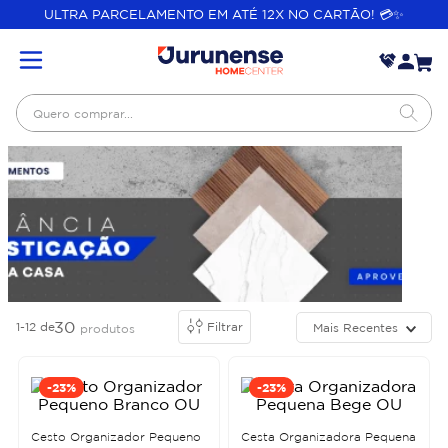
ULTRA PARCELAMENTO EM ATÉ 12X NO CARTÃO! 💳✨
Quero comprar...
30
1-12
de
Filtrar
Mais Recentes
produtos
-
23%
-
23%
Cesto Organizador Pequeno
Cesta Organizadora Pequena