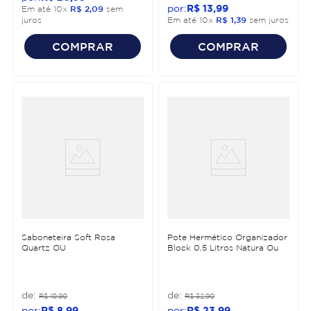
R$
13
,
99
Em até
10
x
R$
2
,
09
sem
juros
Em até
10
x
R$
1
,
39
sem juros
COMPRAR
COMPRAR
Saboneteira Soft Rosa
Pote Hermético Organizador
Quartz OU
Block 0,5 Litros Natura Ou
R$
10
,
90
R$
32
,
90
R$
8
,
99
R$
23
,
99