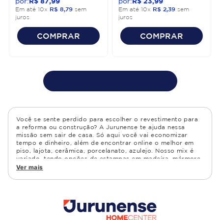
R$
87
,
99
R$
23
,
99
Em até
10
x
R$
8
,
79
sem
Em até
10
x
R$
2
,
39
sem
juros
juros
COMPRAR
COMPRAR
Você se sente perdido para escolher o revestimento para
a reforma ou construção? A Jurunense te ajuda nessa
missão sem sair de casa. Só aqui você vai economizar
tempo e dinheiro, além de encontrar online o melhor em
piso, lajota, cerâmica, porcelanato, azulejo. Nosso mix é
variado, tendo opções de estampas em madeira, mármore,
granito, cimento, geométrico, e muito mais Confira as
Ver mais
opções de piso para banheiro e demais ambientes, como
cozinha, quarto, sala de estar.