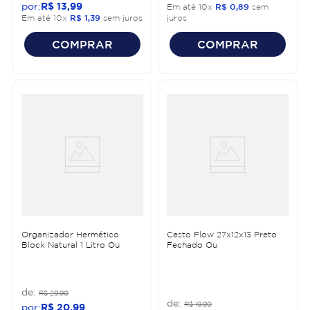
R$
13
,
99
Em até
10
x
R$
0
,
89
sem
Em até
10
x
R$
1
,
39
sem juros
juros
COMPRAR
COMPRAR
Organizador Hermético
Cesto Flow 27x12x13 Preto
Block Natural 1 Litro Ou
Fechado Ou
R$
29
,
90
R$
19
,
90
R$
20
,
99