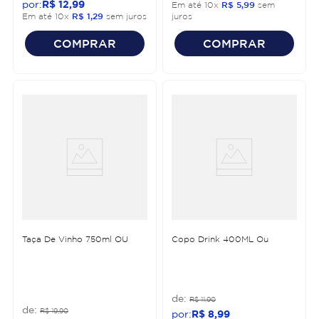
R$
12
,
99
Em até
10
x
R$
5
,
99
sem
Em até
10
x
R$
1
,
29
sem juros
juros
COMPRAR
COMPRAR
Taça De Vinho 750ml OU
Copo Drink 400ML Ou
R$
11
,
90
R$
19
,
90
R$
8
,
99