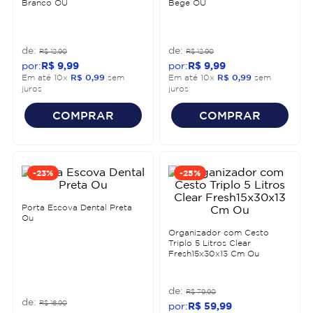
Branco OU
Bege OU
R$
12
,
90
R$
12
,
90
R$
9
,
99
R$
9
,
99
Em até
10
x
R$
0
,
99
sem
Em até
10
x
R$
0
,
99
sem
juros
juros
COMPRAR
COMPRAR
-
23%
-
25%
Porta Escova Dental Preta
Ou
Organizador com Cesto
Triplo 5 Litros Clear
Fresh15x30x13 Cm Ou
R$
79
,
90
R$
16
,
90
R$
59
,
99