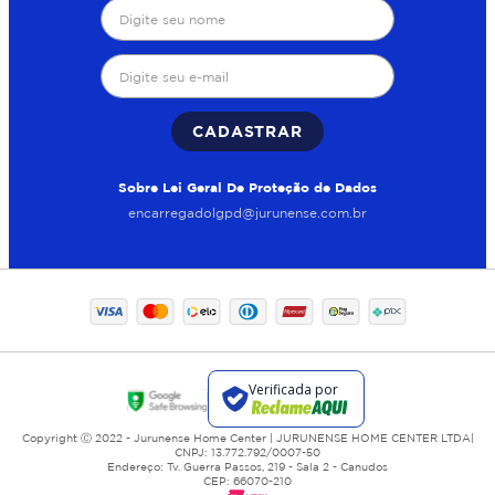
CADASTRAR
Sobre Lei Geral De Proteção de Dados
encarregadolgpd@jurunense.com.br
Copyright Ⓒ 2022 - Jurunense Home Center | JURUNENSE HOME CENTER LTDA|
CNPJ: 13.772.792/0007-50
Endereço: Tv. Guerra Passos, 219 - Sala 2 - Canudos
CEP: 66070-210