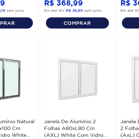
9
R$
368
,
99
R$
3
2
,
19
sem juros
Em até
10
x
R$
36
,
89
sem juros
Em até
10
PRAR
COMPRAR
umínio Natural
Janela De Alumínio 2
Janela 
0x100 Cm
Folhas A80xL80 Cm
2 Folh
idro White
(AXL) White Com Vidro
(AxL) 