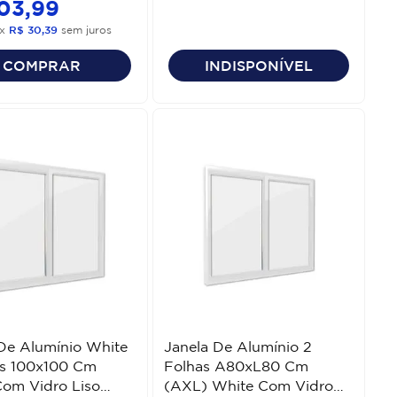
03
,
99
x
R$
30
,
39
sem juros
COMPRAR
INDISPONÍVEL
De Alumínio White
Janela De Alumínio 2
as 100x100 Cm
Folhas A80xL80 Cm
Com Vidro Liso
(AXL) White Com Vidro