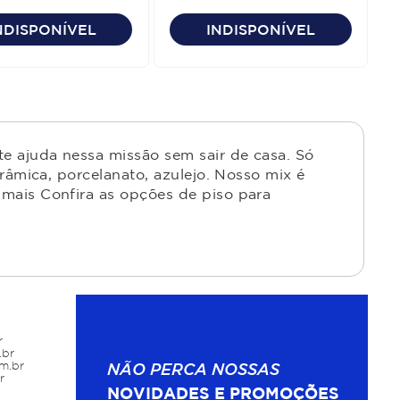
/Prime
Liso Home Quality/Prime
NDISPONÍVEL
INDISPONÍVEL
e ajuda nessa missão sem sair de casa. Só
râmica, porcelanato, azulejo. Nosso mix é
mais Confira as opções de piso para
r
.br
m.br
NÃO PERCA NOSSAS
r
NOVIDADES E PROMOÇÕES