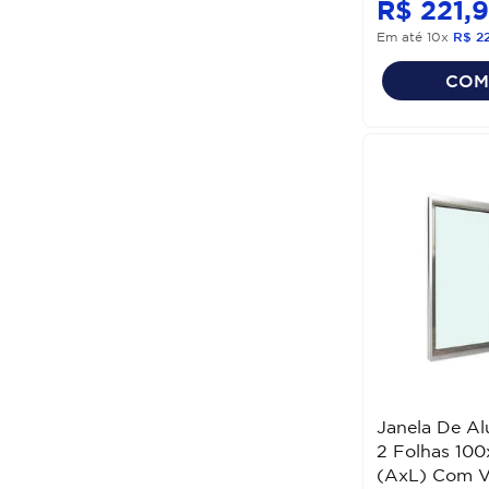
R$
221
,
9
Em até
10
x
R$
2
COM
Janela De Al
2 Folhas 10
(AxL) Com V