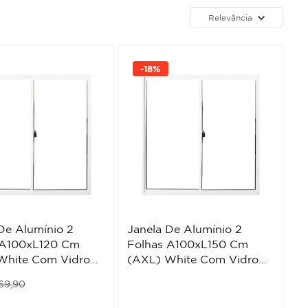
Relevância
-
18%
De Alumínio 2
Janela De Alumínio 2
 A100xL120 Cm
Folhas A100xL150 Cm
White Com Vidro
(AXL) White Com Vidro
ality/Prime
Liso Quality/Prime
69
,
90