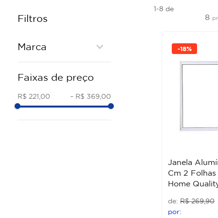
1-8
de
8
Filtros
p
Marca
-
18%
QUALITY ESQUADRIA
Faixas de preço
R$ 221,00
–
R$ 369,00
Janela Alumí
Cm 2 Folhas 
Home Qualit
R$
269
,
90