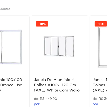
rodutos
-
18%
-
18%
nio 100x100
Janela De Alumínio 4
Janela 
Branca Liso
Folhas A100xL120 Cm
Folhas
y
(AXL) White Com Vidro
(AXL) 
Liso Quality/Prime
Liso Qu
R$
449
,
90
R$
3