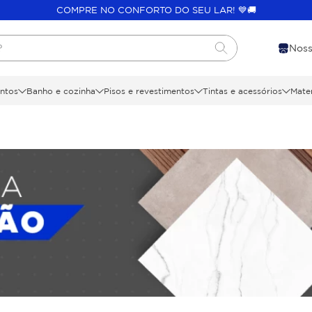
COMPRE NO CONFORTO DO SEU LAR! 💙🚚
?
Noss
ntos
Banho e cozinha
Pisos e revestimentos
Tintas e acessórios
Mater