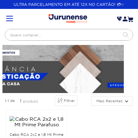
ULTRA PARCELAMENTO EM ATÉ 12X NO CARTÃO! 💳✨
Quero comprar...
1
1-1
de
Filtrar
Mais Recentes
produto
Cabo RCA 2x2 e 1,8 Mt Prime