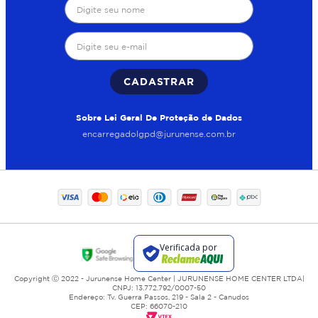
CADASTRAR
Sobre Lei Geral De Proteção de Dados
encarregadolgpd@jurunense.com.br
Copyright Ⓒ 2022 - Jurunense Home Center | JURUNENSE HOME CENTER LTDA|
CNPJ: 13.772.792/0007-50
Endereço: Tv. Guerra Passos, 219 - Sala 2 - Canudos
CEP: 66070-210