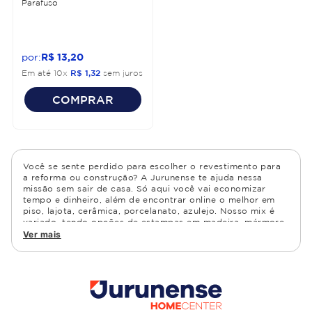
Parafuso
R$
13
,
20
Em até
10
x
R$
1
,
32
sem juros
COMPRAR
Você se sente perdido para escolher o revestimento para
a reforma ou construção? A Jurunense te ajuda nessa
missão sem sair de casa. Só aqui você vai economizar
tempo e dinheiro, além de encontrar online o melhor em
piso, lajota, cerâmica, porcelanato, azulejo. Nosso mix é
variado, tendo opções de estampas em madeira, mármore,
granito, cimento, geométrico, e muito mais Confira as
Ver mais
opções de piso para banheiro e demais ambientes, como
cozinha, quarto, sala de estar.