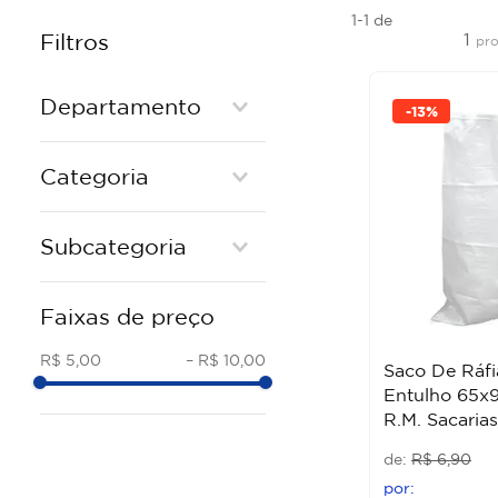
1-1
de
1
Filtros
pr
Departamento
-
13%
Materiais de Construção
Categoria
BASICO
Subcategoria
SACO PARA ENTULHO
Faixas de preço
R$ 5,00
–
R$ 10,00
Saco De Ráfi
Entulho 65x
R.M. Sacarias
R$
6
,
90