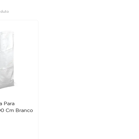
oduto
a Para
90 Cm Branco