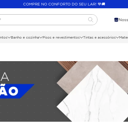
COMPRE NO CONFORTO DO SEU LAR! 💙🚚
?
Noss
ntos
Banho e cozinha
Pisos e revestimentos
Tintas e acessórios
Mater