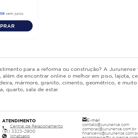
59
sem juros
PRAR
estimento para a reforma ou construção? A Jurunense t
 além de encontrar online o melhor em piso, lajota, ce
ira, mármore, granito, cimento, geométrico, e muito 
 quarto, sala de estar.
E-mail
ATENDIMENTO
contato@jurunense.com
Central de Relacionamento
compras@jurunense.com.br
financeiro@jurunense.com.b
Whatsapp
ecommerce@jurunense.com