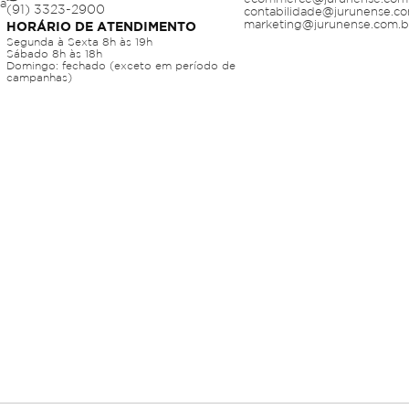
ja
contabilidade@jurunense.co
marketing@jurunense.com.b
HORÁRIO DE ATENDIMENTO
Segunda à Sexta 8h às 19h
Sábado 8h às 18h
Domingo: fechado (exceto em período de
campanhas)