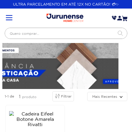
ULTRA PARCELAMENTO EM ATÉ 12X NO CARTÃO! 💳✨
Quero comprar...
1
1-1
de
Filtrar
Mais Recentes
produto