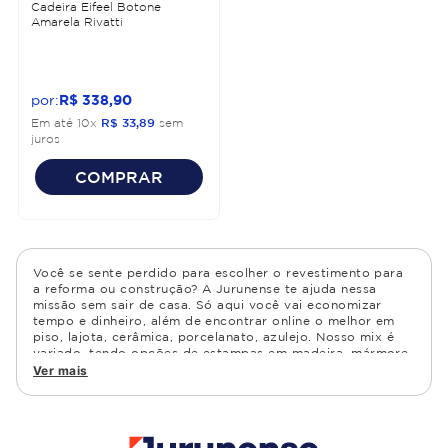
Cadeira Eifeel Botone
Amarela Rivatti
R$
338
,
90
Em até
10
x
R$
33
,
89
sem
juros
COMPRAR
Você se sente perdido para escolher o revestimento para
a reforma ou construção? A Jurunense te ajuda nessa
missão sem sair de casa. Só aqui você vai economizar
tempo e dinheiro, além de encontrar online o melhor em
piso, lajota, cerâmica, porcelanato, azulejo. Nosso mix é
variado, tendo opções de estampas em madeira, mármore,
granito, cimento, geométrico, e muito mais Confira as
Ver mais
opções de piso para banheiro e demais ambientes, como
cozinha, quarto, sala de estar.