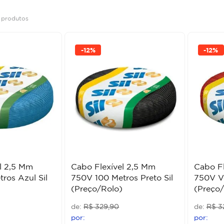
4
produtos
-
12%
-
12%
l 2,5 Mm
Cabo Flexível 2,5 Mm
Cabo Fl
ros Azul Sil
750V 100 Metros Preto Sil
750V V
(Preço/Rolo)
(Preço/
R$
329
,
90
R$
3