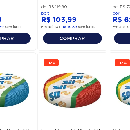
R$
119
,
90
R$
7
9
R$
103
,
99
R$
6
59
sem juros
Em até
10
x
R$
10
,
39
sem juros
Em até
10
PRAR
COMPRAR
-
12%
-
12%