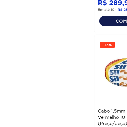
R$
289
,
Em até
10
x
R$
2
COM
-
13%
Cabo 1,5mm 
Vermelho 10 
(Preço/peça