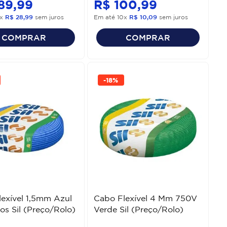
89
,
99
R$
100
,
99
x
R$
28
,
99
sem juros
Em até
10
x
R$
10
,
09
sem juros
COMPRAR
COMPRAR
-
18%
exível 1,5mm Azul
Cabo Flexível 4 Mm 750V
os Sil (Preço/Rolo)
Verde Sil (Preço/Rolo)