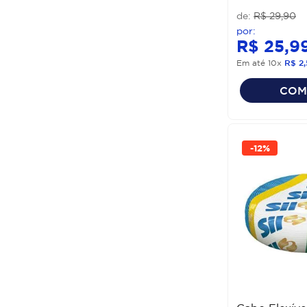
R$
29
,
90
R$
25
,
9
Em até
10
x
R$
2
,
COM
-
12%