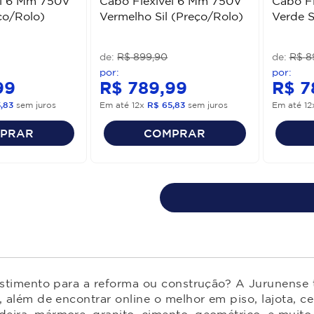
el 6 Mm 750V
Cabo Flexível 6 Mm 750V
Cabo F
eço/Rolo)
Vermelho Sil (Preço/Rolo)
Verde S
R$
899
,
90
R$
8
99
R$
789
,
99
R$
7
5
,
83
sem juros
Em até
12
x
R$
65
,
83
sem juros
Em até
12
PRAR
COMPRAR
estimento para a reforma ou construção? A Jurunense t
 além de encontrar online o melhor em piso, lajota, ce