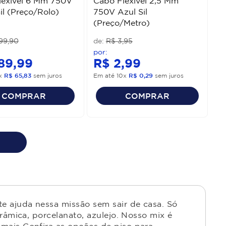
lexível 6 Mm 750V
Cabo Flexível 2,5 Mm
il (Preço/Rolo)
750V Azul Sil
(Preço/Metro)
99
,
90
R$
3
,
95
89
,
99
R$
2
,
99
x
R$
65
,
83
sem juros
Em até
10
x
R$
0
,
29
sem juros
COMPRAR
COMPRAR
e ajuda nessa missão sem sair de casa. Só
râmica, porcelanato, azulejo. Nosso mix é