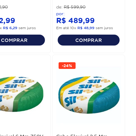
2
,
90
R$
599
,
90
2
,
99
R$
489
,
99
x
R$
6
,
29
sem juros
Em até
10
x
R$
48
,
99
sem juros
COMPRAR
COMPRAR
-
24%