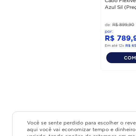
Cabo Flexív
Azul Sil (Pr
R$
899
,
90
R$
789
,
Em até
12
x
R$
6
COM
Você se sente perdido para escolher o rev
aqui você vai economizar tempo e dinheiro,