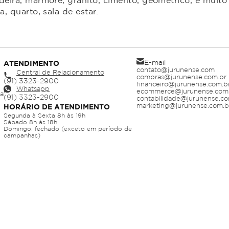
ira, mármore, granito, cimento, geométrico, e muito 
 quarto, sala de estar.
E-mail
ATENDIMENTO
contato@jurunense.com
Central de Relacionamento
compras@jurunense.com.br
financeiro@jurunense.com.b
Whatsapp
ecommerce@jurunense.com
ja
contabilidade@jurunense.co
marketing@jurunense.com.b
HORÁRIO DE ATENDIMENTO
Segunda à Sexta 8h às 19h
Sábado 8h às 18h
Domingo: fechado (exceto em período de
campanhas)