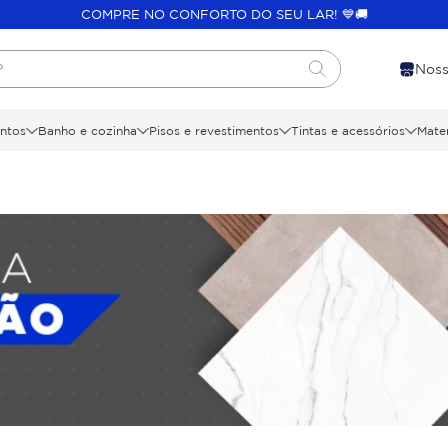
COMPRE NO CONFORTO DO SEU LAR! 💙🚚
?
Noss
ntos
Banho e cozinha
Pisos e revestimentos
Tintas e acessórios
Mater