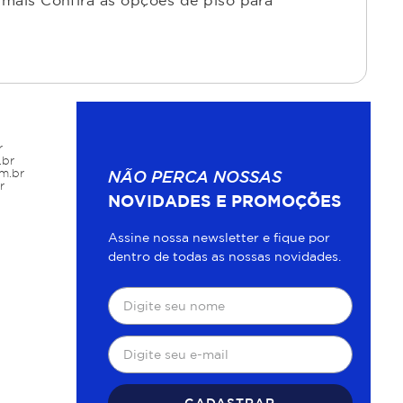
mais Confira as opções de piso para
r
.br
m.br
NÃO PERCA NOSSAS
r
NOVIDADES E PROMOÇÕES
Assine nossa newsletter e fique por
dentro de todas as nossas novidades.
CADASTRAR