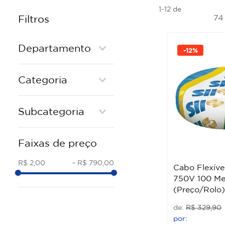
1-12
de
7
Filtros
Departamento
-
12%
Elétrica e Acessórios
Categoria
FIOS E CABOS
Subcategoria
CABO FLEXÍVEL
Faixas de preço
R$ 2,00
–
R$ 790,00
Cabo Flexíve
750V 100 Met
(Preço/Rolo)
R$
329
,
90