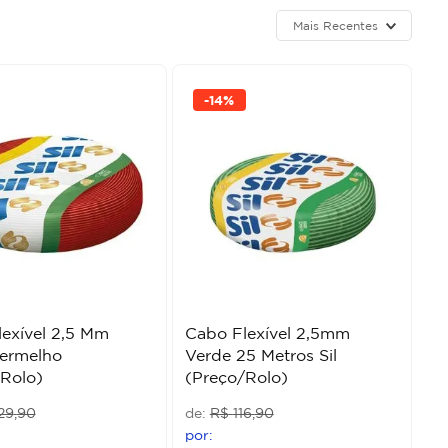
Mais Recentes
-
14%
exível 2,5 Mm
Cabo Flexível 2,5mm
ermelho
Verde 25 Metros Sil
Rolo)
(Preço/Rolo)
29
,
90
R$
116
,
90