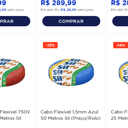
99
R$
289
,
99
R$
2
8
,
99
sem juros
Em até
10
x
R$
28
,
99
sem juros
Em até
10
PRAR
COMPRAR
-
13%
-
14%
Flexível 750V
Cabo Flexível 1,5mm Azul
Cabo Fl
Metros Sil
50 Metros Sil (Preço/Rolo)
25 Metr
)