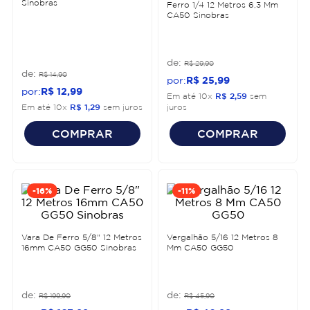
Sinobras
Ferro 1/4 12 Metros 6,3 Mm
CA50 Sinobras
R$
29
,
90
R$
14
,
90
R$
25
,
99
R$
12
,
99
Em até
10
x
R$
2
,
59
sem
Em até
10
x
R$
1
,
29
sem juros
juros
COMPRAR
COMPRAR
-
16%
-
11%
Vara De Ferro 5/8" 12 Metros
Vergalhão 5/16 12 Metros 8
16mm CA50 GG50 Sinobras
Mm CA50 GG50
R$
199
,
90
R$
45
,
90