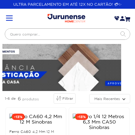
ULTRA PARCELAMENTO EM ATÉ 12X NO CARTÃO! 💳✨
Quero comprar...
6
1-6
de
Filtrar
Mais Recentes
produtos
-
13%
-
13%
Ferro CA60 4,2 Mm 12 M