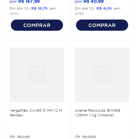
R$
167
,
99
R$
40
,
99
Em até
10
x
R$
16
,
79
sem
Em até
10
x
R$
4
,
09
sem
juros
juros
COMPRAR
COMPRAR
Vergalhão CA-60 5 Mm 12 M
Arame Recozido BWG18
Gerdau
1,25mm 1 kg Sinobras
R$
21
,
90
R$
23
,
90