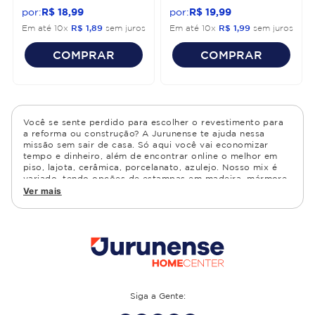
R$
18
,
99
R$
19
,
99
Em até
10
x
R$
1
,
89
sem juros
Em até
10
x
R$
1
,
99
sem juros
COMPRAR
COMPRAR
Você se sente perdido para escolher o revestimento para
a reforma ou construção? A Jurunense te ajuda nessa
missão sem sair de casa. Só aqui você vai economizar
tempo e dinheiro, além de encontrar online o melhor em
piso, lajota, cerâmica, porcelanato, azulejo. Nosso mix é
variado, tendo opções de estampas em madeira, mármore,
granito, cimento, geométrico, e muito mais Confira as
Ver mais
opções de piso para banheiro e demais ambientes, como
cozinha, quarto, sala de estar.
Siga a Gente: