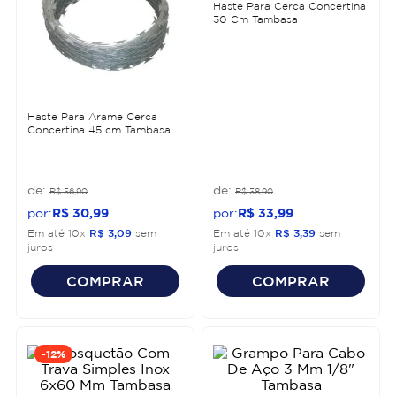
Haste Para Cerca Concertina
30 Cm Tambasa
Haste Para Arame Cerca
Concertina 45 cm Tambasa
R$
36
,
90
R$
38
,
90
R$
30
,
99
R$
33
,
99
Em até
10
x
R$
3
,
09
sem
Em até
10
x
R$
3
,
39
sem
juros
juros
COMPRAR
COMPRAR
-
12%