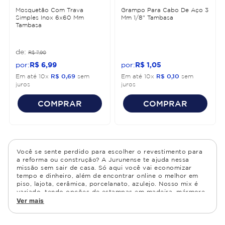
Mosquetão Com Trava
Grampo Para Cabo De Aço 3
Simples Inox 6x60 Mm
Mm 1/8" Tambasa
Tambasa
R$
7
,
90
R$
6
,
99
R$
1
,
05
Em até
10
x
R$
0
,
69
sem
Em até
10
x
R$
0
,
10
sem
juros
juros
COMPRAR
COMPRAR
Você se sente perdido para escolher o revestimento para
a reforma ou construção? A Jurunense te ajuda nessa
missão sem sair de casa. Só aqui você vai economizar
tempo e dinheiro, além de encontrar online o melhor em
piso, lajota, cerâmica, porcelanato, azulejo. Nosso mix é
variado, tendo opções de estampas em madeira, mármore,
granito, cimento, geométrico, e muito mais Confira as
Ver mais
opções de piso para banheiro e demais ambientes, como
cozinha, quarto, sala de estar.