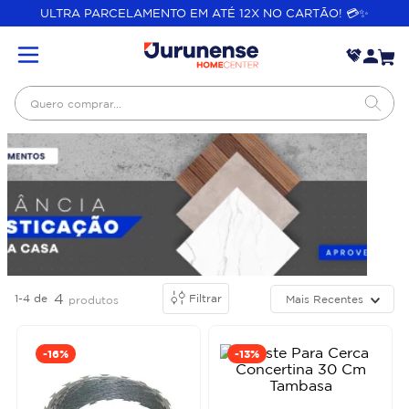
ULTRA PARCELAMENTO EM ATÉ 12X NO CARTÃO! 💳✨
Quero comprar...
4
1-4
de
Filtrar
Mais Recentes
produtos
-
16%
-
13%