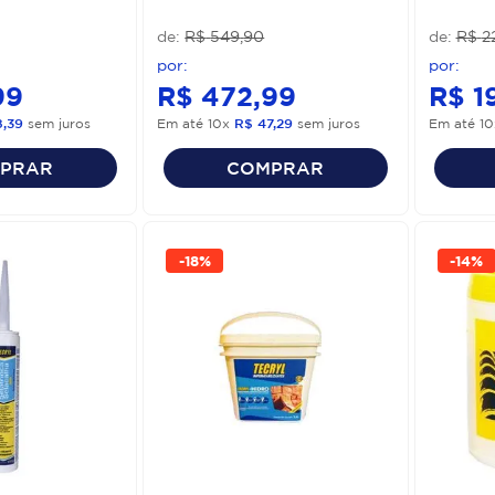
R$
549
,
90
R$
2
99
R$
472
,
99
R$
1
8
,
39
sem juros
Em até
10
x
R$
47
,
29
sem juros
Em até
10
PRAR
COMPRAR
-
18%
-
14%