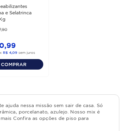
abilizantes
ha e Selatrinca
1Kg
7
,
90
0
,
99
x
R$
4
,
09
sem juros
COMPRAR
e ajuda nessa missão sem sair de casa. Só
râmica, porcelanato, azulejo. Nosso mix é
mais Confira as opções de piso para