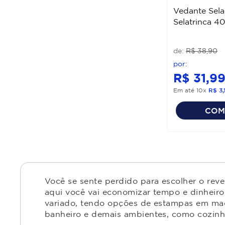
Vedante Sela
Selatrinca 4
R$
38
,
90
R$
31
,
9
Em até
10
x
R$
3
,
COM
Você se sente perdido para escolher o rev
aqui você vai economizar tempo e dinheiro,
variado, tendo opções de estampas em made
banheiro e demais ambientes, como cozinha,