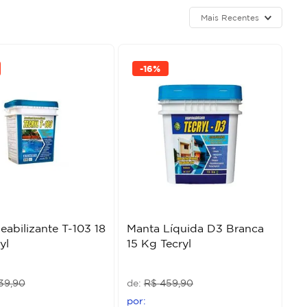
Mais Recentes
-
16%
abilizante T-103 18
Manta Líquida D3 Branca
yl
15 Kg Tecryl
39
,
90
R$
459
,
90