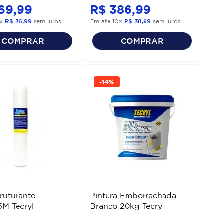
69
,
99
R$
386
,
99
x
R$
36
,
99
sem juros
Em até
10
x
R$
38
,
69
sem juros
COMPRAR
COMPRAR
-
14%
truturante
Pintura Emborrachada
M Tecryl
Branco 20kg Tecryl