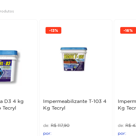
rodutos
-
13%
-
16%
da D3 4 kg
Impermeabilizante T-103 4
Imperme
 Tecryl
Kg Tecryl
Kg Tecr
R$
117
,
90
R$
4