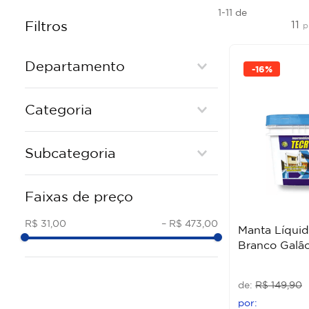
1-11
de
11
Filtros
p
Departamento
-
16%
Materiais de Construção
Categoria
ADITIVOS PARA
IMPERMEABILIZANTES
Subcategoria
MANTAS
Faixas de preço
FITAS E TELAS
COLAS, SILICONES E VEDANTES
R$ 31,00
–
R$ 473,00
Manta Líqui
Branco Galão
R$
149
,
90