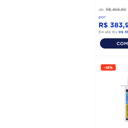
R$
456
,
90
R$
383
,
Em até
10
x
R$
3
COM
-
18%