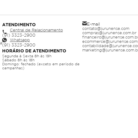
E-mail
ATENDIMENTO
contato@jurunense.com
Central de Relacionamento
compras@jurunense.com.br
financeiro@jurunense.com.b
Whatsapp
ecommerce@jurunense.com
ja
contabilidade@jurunense.co
marketing@jurunense.com.b
HORÁRIO DE ATENDIMENTO
Segunda à Sexta 8h às 19h
Sábado 8h às 18h
Domingo: fechado (exceto em período de
campanhas)