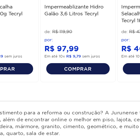
calha
Impermeablizante Hidro
Imperme
00g Tecryl
Galão 3,6 Litros Tecryl
Selacal
Tecryl 
R$
119
,
90
R$
4
9
R$
97
,
99
R$
4
19
sem juros
Em até
10
x
R$
9
,
79
sem juros
Em até
10
PRAR
COMPRAR
estimento para a reforma ou construção? A Jurunense t
 além de encontrar online o melhor em piso, lajota, ce
ira, mármore, granito, cimento, geométrico, e muito 
 quarto, sala de estar.