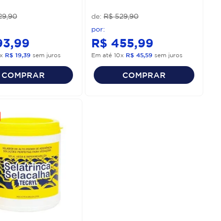
29
,
90
R$
529
,
90
93
,
99
R$
455
,
99
x
R$
19
,
39
sem juros
Em até
10
x
R$
45
,
59
sem juros
COMPRAR
COMPRAR