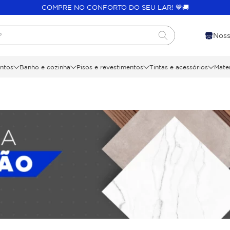
COMPRE NO CONFORTO DO SEU LAR! 💙🚚
?
Noss
ntos
Banho e cozinha
Pisos e revestimentos
Tintas e acessórios
Mater