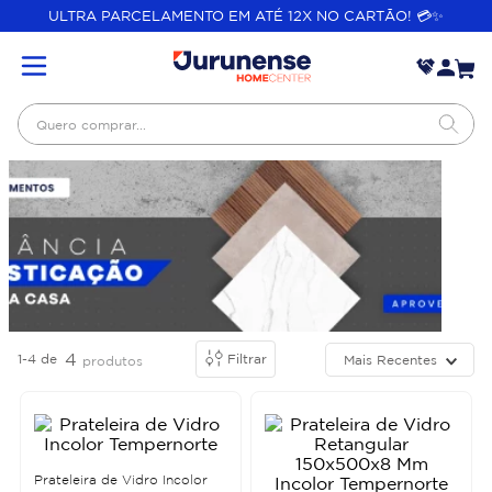
ULTRA PARCELAMENTO EM ATÉ 12X NO CARTÃO! 💳✨
Quero comprar...
4
1-4
de
Filtrar
Mais Recentes
produtos
Prateleira de Vidro Incolor