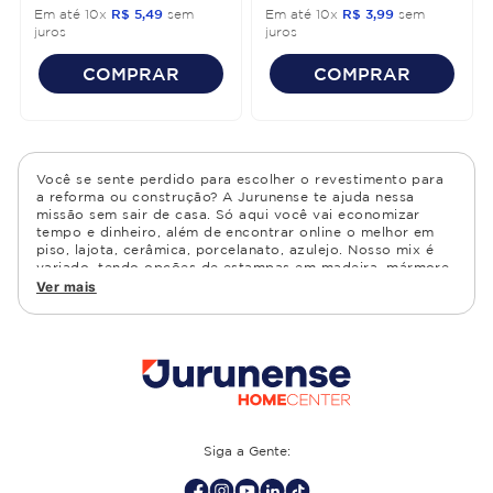
Em até
10
x
R$
5
,
49
sem
Em até
10
x
R$
3
,
99
sem
juros
juros
COMPRAR
COMPRAR
Você se sente perdido para escolher o revestimento para
a reforma ou construção? A Jurunense te ajuda nessa
missão sem sair de casa. Só aqui você vai economizar
tempo e dinheiro, além de encontrar online o melhor em
piso, lajota, cerâmica, porcelanato, azulejo. Nosso mix é
variado, tendo opções de estampas em madeira, mármore,
granito, cimento, geométrico, e muito mais Confira as
Ver mais
opções de piso para banheiro e demais ambientes, como
cozinha, quarto, sala de estar.
Siga a Gente: