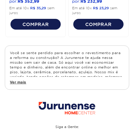
R$
352
,
99
R$
232
,
99
Em até
10
x
R$
35
,
29
sem
Em até
10
x
R$
23
,
29
sem
juros
juros
COMPRAR
COMPRAR
Você se sente perdido para escolher o revestimento para
a reforma ou construção? A Jurunense te ajuda nessa
missão sem sair de casa. Só aqui você vai economizar
tempo e dinheiro, além de encontrar online o melhor em
piso, lajota, cerâmica, porcelanato, azulejo. Nosso mix é
variado, tendo opções de estampas em madeira, mármore,
granito, cimento, geométrico, e muito mais Confira as
Ver mais
opções de piso para banheiro e demais ambientes, como
cozinha, quarto, sala de estar.
Siga a Gente: