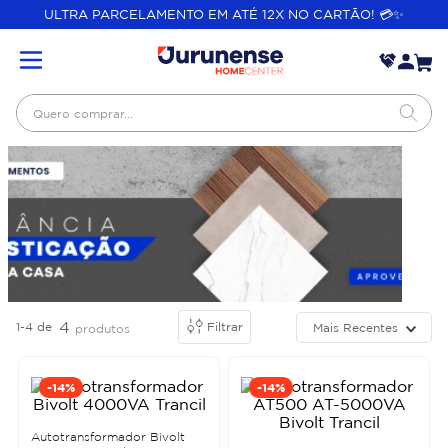
ULTRA PARCELAMENTO EM ATÉ 12X NO CARTÃO! 💳✨
Quero comprar...
4
1-4
de
Filtrar
Mais Recentes
produtos
-
14%
-
14%
Autotransformador Bivolt