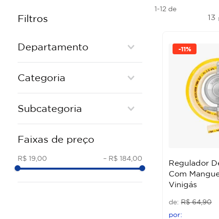
1-12
de
13
Filtros
Departamento
-
11%
Banho e Cozinha
Categoria
ACESSORIOS INSTALACAO
Subcategoria
PIAS E TANQUES
GAS
Faixas de preço
MECANISMOS DE INSTALACAO
R$ 19,00
–
R$ 184,00
Regulador D
Com Mangue
Vinigás
R$
64
,
90