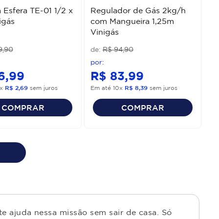
a Esfera TE-01 1/2 x
Regulador de Gás 2kg/h
igás
com Mangueira 1,25m
Vinigás
9
,
90
R$
94
,
90
6
,
99
R$
83
,
99
x
R$
2
,
69
sem juros
Em até
10
x
R$
8
,
39
sem juros
COMPRAR
COMPRAR
e ajuda nessa missão sem sair de casa. Só