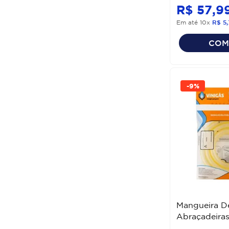
R$
57
,
9
Em até
10
x
R$
5
,
COM
-
9%
Mangueira D
Abraçadeiras