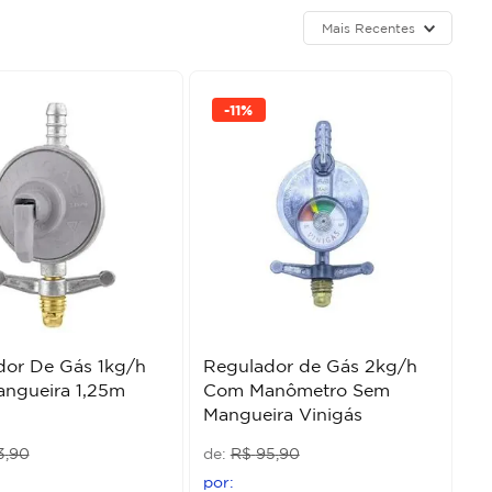
Mais Recentes
-
11%
dor De Gás 1kg/h
Regulador de Gás 2kg/h
ngueira 1,25m
Com Manômetro Sem
Mangueira Vinigás
3
,
90
R$
95
,
90