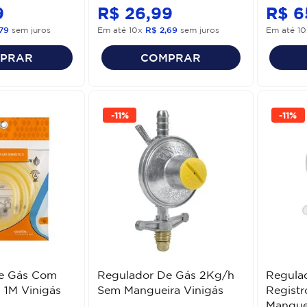
9
R$
26
,
99
R$
6
79
sem juros
Em até
10
x
R$
2
,
69
sem juros
Em até
10
PRAR
COMPRAR
-
11%
-
11%
e Gás Com
Regulador De Gás 2Kg/h
Regula
 1M Vinigás
Sem Mangueira Vinigás
Registr
Manguei