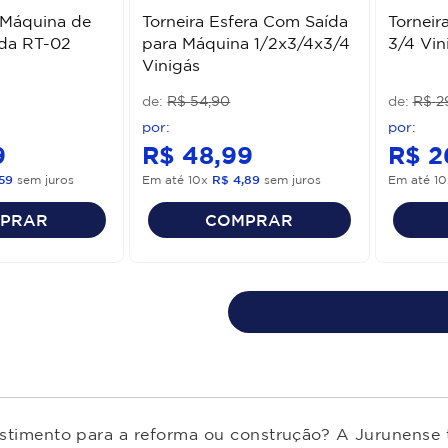
 Máquina de
Torneira Esfera Com Saída
Torneir
da RT-02
para Máquina 1/2x3/4x3/4
3/4 Vin
Vinigás
R$
54
,
90
R$
2
9
R$
48
,
99
R$
2
59
sem juros
Em até
10
x
R$
4
,
89
sem juros
Em até
10
PRAR
COMPRAR
estimento para a reforma ou construção? A Jurunense t