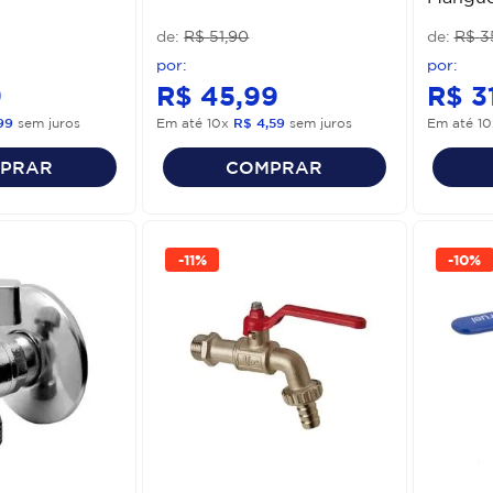
R$
51
,
90
R$
3
9
R$
45
,
99
R$
3
99
sem juros
Em até
10
x
R$
4
,
59
sem juros
Em até
10
PRAR
COMPRAR
-
11%
-
10%