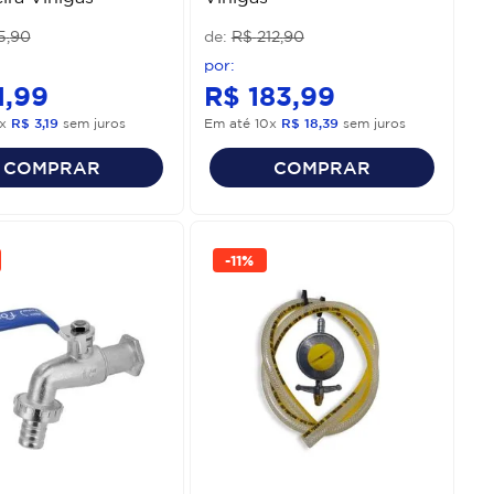
5
,
90
R$
212
,
90
1
,
99
R$
183
,
99
x
R$
3
,
19
sem juros
Em até
10
x
R$
18
,
39
sem juros
COMPRAR
COMPRAR
-
11%