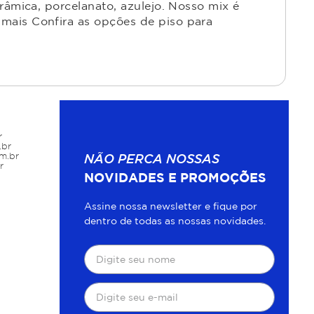
râmica, porcelanato, azulejo. Nosso mix é
mais Confira as opções de piso para
r
.br
m.br
NÃO PERCA NOSSAS
r
NOVIDADES E PROMOÇÕES
Assine nossa newsletter e fique por
dentro de todas as nossas novidades.