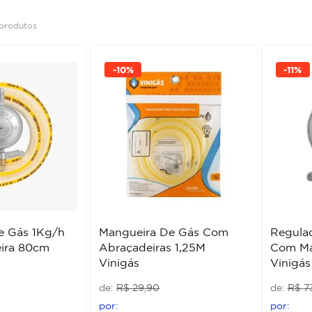
produtos
-
10%
-
11%
e Gás 1Kg/h
Mangueira De Gás Com
Regula
ira 80cm
Abraçadeiras 1,25M
Com Ma
Vinigás
Vinigás
R$
29
,
90
R$
7