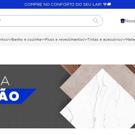
COMPRE NO CONFORTO DO SEU LAR! 💙🚚
?
Noss
ntos
Banho e cozinha
Pisos e revestimentos
Tintas e acessórios
Mater