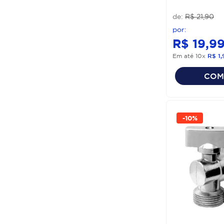
R$
21
,
90
R$
19
,
9
Em até
10
x
R$
1
,
COM
-
10%