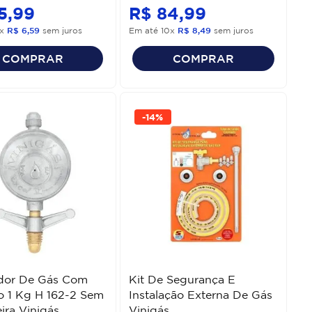
5
,
99
R$
84
,
99
x
R$
6
,
59
sem juros
Em até
10
x
R$
8
,
49
sem juros
COMPRAR
COMPRAR
-
14%
dor De Gás Com
Kit De Segurança E
o 1 Kg H 162-2 Sem
Instalação Externa De Gás
ra Vinigás
Vinigás