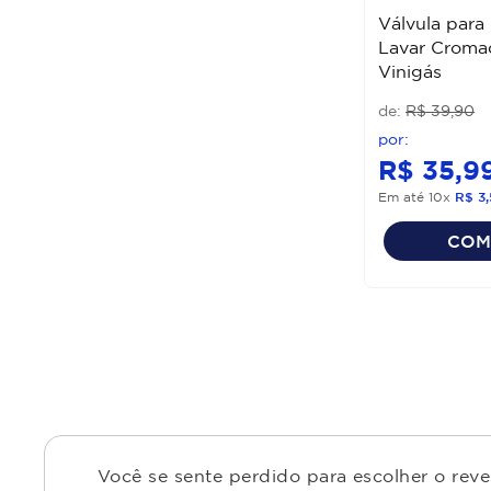
Válvula para
Lavar Croma
Vinigás
R$
39
,
90
R$
35
,
9
Em até
10
x
R$
3
,
COM
Você se sente perdido para escolher o rev