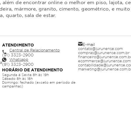
 além de encontrar online o melhor em piso, lajota, ce
ira, mármore, granito, cimento, geométrico, e muito 
 quarto, sala de estar.
E-mail
ATENDIMENTO
contato@jurunense.com
Central de Relacionamento
compras@jurunense.com.br
financeiro@jurunense.com.b
Whatsapp
ecommerce@jurunense.com
ja
contabilidade@jurunense.co
marketing@jurunense.com.b
HORÁRIO DE ATENDIMENTO
Segunda à Sexta 8h às 19h
Sábado 8h às 18h
Domingo: fechado (exceto em período de
campanhas)