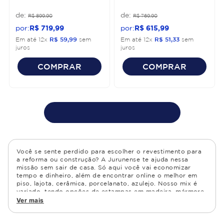
R$
899
,
90
R$
769
,
90
R$
719
,
99
R$
615
,
99
Em até
12
x
R$
59
,
99
sem
Em até
12
x
R$
51
,
33
sem
juros
juros
COMPRAR
COMPRAR
Você se sente perdido para escolher o revestimento para
a reforma ou construção? A Jurunense te ajuda nessa
missão sem sair de casa. Só aqui você vai economizar
tempo e dinheiro, além de encontrar online o melhor em
piso, lajota, cerâmica, porcelanato, azulejo. Nosso mix é
variado, tendo opções de estampas em madeira, mármore,
granito, cimento, geométrico, e muito mais Confira as
Ver mais
opções de piso para banheiro e demais ambientes, como
cozinha, quarto, sala de estar.