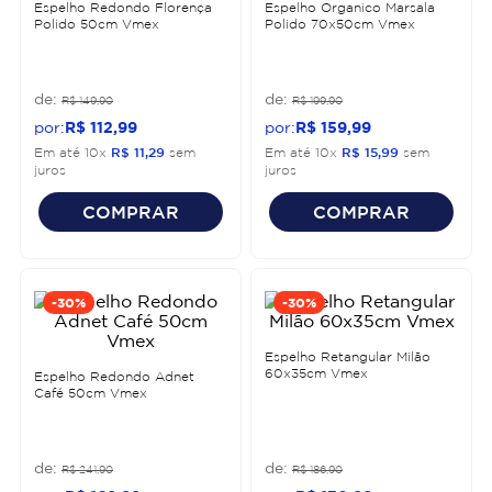
Espelho Redondo Florença
Espelho Organico Marsala
Polido 50cm Vmex
Polido 70x50cm Vmex
R$
149
,
90
R$
199
,
90
R$
112
,
99
R$
159
,
99
Em até
10
x
R$
11
,
29
sem
Em até
10
x
R$
15
,
99
sem
juros
juros
COMPRAR
COMPRAR
-
30%
-
30%
Espelho Retangular Milão
60x35cm Vmex
Espelho Redondo Adnet
Café 50cm Vmex
R$
241
,
90
R$
186
,
90