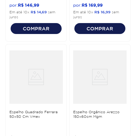
R$
146
,
99
R$
169
,
99
Em até
10
x
R$
14
,
69
sem
Em até
10
x
R$
16
,
99
sem
juros
juros
COMPRAR
COMPRAR
Espelho Quadrado Ferrara
Espelho Orgânico Arezzo
50x50 Cm Vmex
150x60cm Mgm