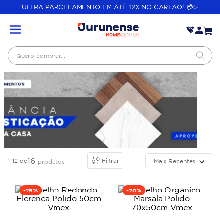
ULTRA PARCELAMENTO EM ATÉ 12X NO CARTÃO! 💳✨
Quero comprar...
16
1-12
de
Filtrar
Mais Recentes
produtos
-
25%
-
20%