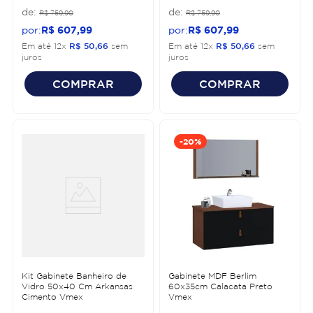
R$
759
,
90
R$
759
,
90
R$
607
,
99
R$
607
,
99
Em até
12
x
R$
50
,
66
sem
Em até
12
x
R$
50
,
66
sem
juros
juros
COMPRAR
COMPRAR
-
20%
Kit Gabinete Banheiro de
Gabinete MDF Berlim
Vidro 50x40 Cm Arkansas
60x35cm Calacata Preto
Cimento Vmex
Vmex