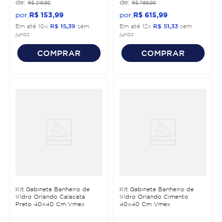
R$
219
,
90
R$
769
,
90
R$
153
,
99
R$
615
,
99
Em até
10
x
R$
15
,
39
sem
Em até
12
x
R$
51
,
33
sem
juros
juros
COMPRAR
COMPRAR
Kit Gabinete Banheiro de
Kit Gabinete Banheiro de
Vidro Orlando Calacata
Vidro Orlando Cimento
Preto 40x40 Cm Vmex
40x40 Cm Vmex