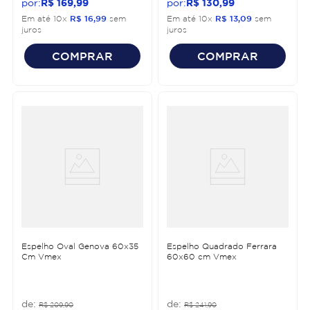
R$
169
,
99
R$
130
,
99
Em até
10
x
R$
16
,
99
sem
Em até
10
x
R$
13
,
09
sem
juros
juros
COMPRAR
COMPRAR
Espelho Oval Genova 60x35
Espelho Quadrado Ferrara
Cm Vmex
60x60 cm Vmex
R$
209
,
90
R$
241
,
90