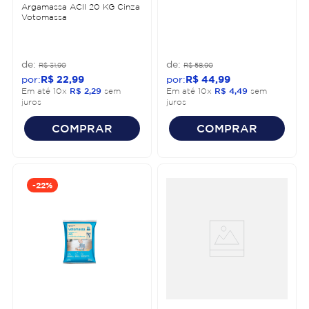
Argamassa ACII 20 KG Cinza
Votomassa
R$
31
,
90
R$
58
,
90
R$
22
,
99
R$
44
,
99
Em até
10
x
R$
2
,
29
sem
Em até
10
x
R$
4
,
49
sem
juros
juros
COMPRAR
COMPRAR
-
22%