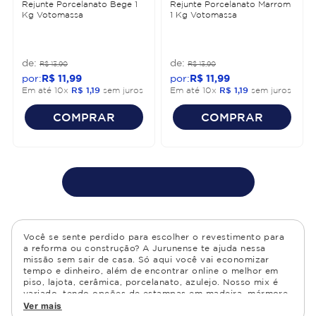
Rejunte Porcelanato Bege 1
Rejunte Porcelanato Marrom
Kg Votomassa
1 Kg Votomassa
R$
13
,
90
R$
13
,
90
R$
11
,
99
R$
11
,
99
Em até
10
x
R$
1
,
19
sem juros
Em até
10
x
R$
1
,
19
sem juros
COMPRAR
COMPRAR
Você se sente perdido para escolher o revestimento para
a reforma ou construção? A Jurunense te ajuda nessa
missão sem sair de casa. Só aqui você vai economizar
tempo e dinheiro, além de encontrar online o melhor em
piso, lajota, cerâmica, porcelanato, azulejo. Nosso mix é
variado, tendo opções de estampas em madeira, mármore,
granito, cimento, geométrico, e muito mais Confira as
Ver mais
opções de piso para banheiro e demais ambientes, como