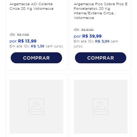
Argamassa ACI Colante
Argamassa Piso Sobre Piso E
Cinza 20 Kg Votomassa
Porcelanatos 20 Kg
Interna/Externa Cinza
Votomassa
R$
51
,
90
R$
17
,
90
R$
39
,
99
R$
13
,
99
Em até
10
x
R$
3
,
99
sem
Em até
10
x
R$
1
,
39
sem juros
juros
COMPRAR
COMPRAR