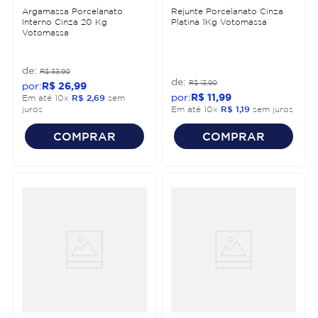
Argamassa Porcelanato
Rejunte Porcelanato Cinza
Interno Cinza 20 Kg
Platina 1Kg Votomassa
Votomassa
R$
33
,
90
R$
13
,
90
R$
26
,
99
R$
11
,
99
Em até
10
x
R$
2
,
69
sem
juros
Em até
10
x
R$
1
,
19
sem juros
COMPRAR
COMPRAR