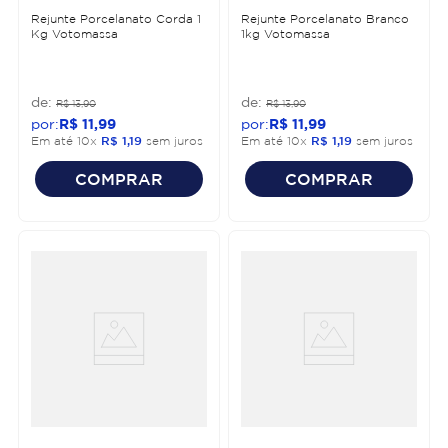
Rejunte Porcelanato Corda 1
Rejunte Porcelanato Branco
Kg Votomassa
1kg Votomassa
R$
13
,
90
R$
13
,
90
R$
11
,
99
R$
11
,
99
Em até
10
x
R$
1
,
19
sem juros
Em até
10
x
R$
1
,
19
sem juros
COMPRAR
COMPRAR