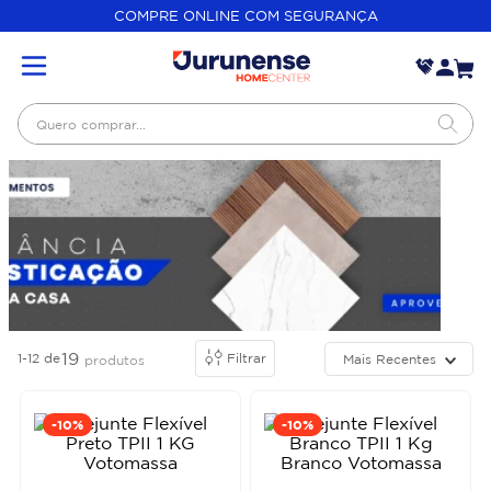
COMPRE ONLINE COM SEGURANÇA
Quero comprar...
19
1-12
de
Filtrar
Mais Recentes
produtos
-
10%
-
10%