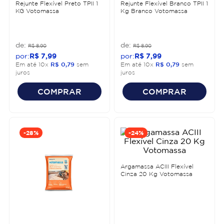
Rejunte Flexível Preto TPII 1
Rejunte Flexível Branco TPII 1
KG Votomassa
Kg Branco Votomassa
R$
8
,
90
R$
8
,
90
R$
7
,
99
R$
7
,
99
Em até
10
x
R$
0
,
79
sem
Em até
10
x
R$
0
,
79
sem
juros
juros
COMPRAR
COMPRAR
-
28%
-
24%
Argamassa ACIII Flexível
Cinza 20 Kg Votomassa