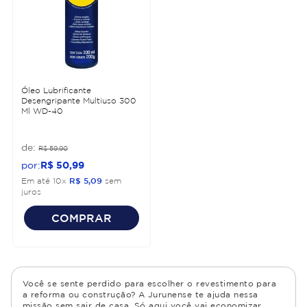
Óleo Lubrificante
Desengripante Multiuso 300
Ml WD-40
R$
59
,
90
R$
50
,
99
Em até
10
x
R$
5
,
09
sem
juros
COMPRAR
Você se sente perdido para escolher o revestimento para
a reforma ou construção? A Jurunense te ajuda nessa
missão sem sair de casa. Só aqui você vai economizar