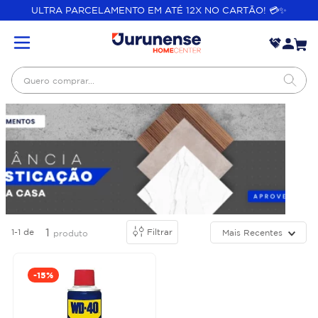
ULTRA PARCELAMENTO EM ATÉ 12X NO CARTÃO! 💳✨
Quero comprar...
1
1-1
de
Filtrar
Mais Recentes
produto
-
15%