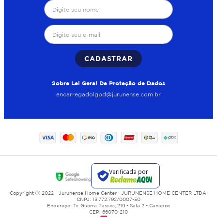
CADASTRAR
Sobre Lei Geral De Proteção de Dados
encarregadolgpd@jurunense.com.br
Copyright Ⓒ 2022 - Jurunense Home Center | JURUNENSE HOME CENTER LTDA|
CNPJ: 13.772.792/0007-50
Endereço: Tv. Guerra Passos, 219 - Sala 2 - Canudos
CEP: 66070-210