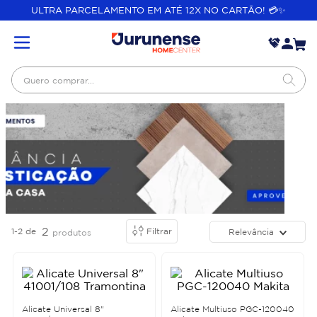
ULTRA PARCELAMENTO EM ATÉ 12X NO CARTÃO! 💳✨
Quero comprar...
2
1-2
de
Filtrar
Relevância
produtos
Alicate Universal 8"
Alicate Multiuso PGC-120040