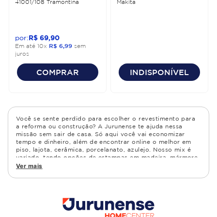
41001/108 Tramontina
Makita
R$
69
,
90
Em até
10
x
R$
6
,
99
sem
juros
COMPRAR
INDISPONÍVEL
Você se sente perdido para escolher o revestimento para
a reforma ou construção? A Jurunense te ajuda nessa
missão sem sair de casa. Só aqui você vai economizar
tempo e dinheiro, além de encontrar online o melhor em
piso, lajota, cerâmica, porcelanato, azulejo. Nosso mix é
variado, tendo opções de estampas em madeira, mármore,
granito, cimento, geométrico, e muito mais Confira as
Ver mais
opções de piso para banheiro e demais ambientes, como
cozinha, quarto, sala de estar.