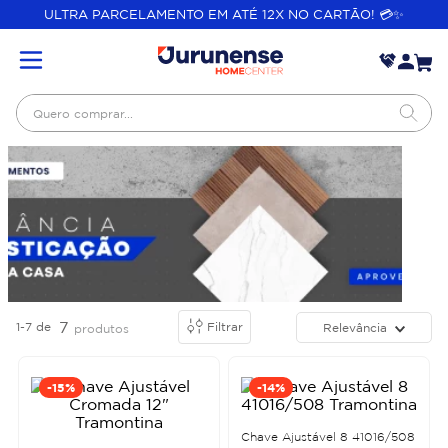
ULTRA PARCELAMENTO EM ATÉ 12X NO CARTÃO! 💳✨
Quero comprar...
7
1-7
de
Filtrar
Relevância
produtos
-
15%
-
14%
Chave Ajustável 8 41016/508