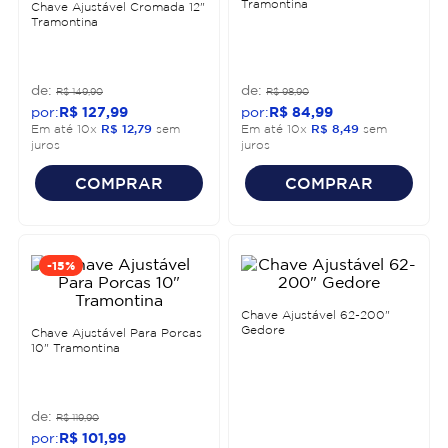
Tramontina
Chave Ajustável Cromada 12"
Tramontina
R$
149
,
90
R$
98
,
90
R$
127
,
99
R$
84
,
99
Em até
10
x
R$
12
,
79
sem
Em até
10
x
R$
8
,
49
sem
juros
juros
COMPRAR
COMPRAR
-
15%
Chave Ajustável 62-200"
Gedore
Chave Ajustável Para Porcas
10" Tramontina
R$
119
,
90
R$
101
,
99