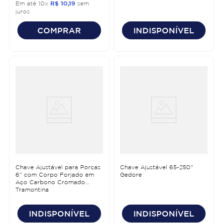
Em até
10
x
R$
10
,
19
sem
juros
COMPRAR
INDISPONÍVEL
Chave Ajustável para Porcas
Chave Ajustável 65-250"
6" com Corpo Forjado em
Gedore
Aço Carbono Cromado
Tramontina
INDISPONÍVEL
INDISPONÍVEL